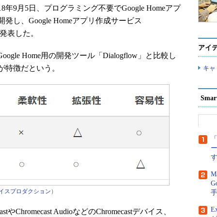
9月5日、プログラミング不要でGoogle Homeアプ
し、Google Homeアプリ作成サービス
と発表した。
アイ
gle Home用の開発ツール「Dialogflow」と比較し
が特徴だという。
キャ
Sma
「
M
G
イスプロダクション
）
E
tやChromecast AudioなどのChromecastデバイス、