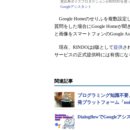
恵比寿ボイスプロダクションがRINDOを
Googleアシスタント
Google Homeのせりふを複数
質問をした場合にGoogle Hom
と画像をスマートフォンのGoogle A
現在、RINDOはβ版として
提供
さ
サービスの正式提供時には有償にな
関連記事
プログラミング知識不要
発プラットフォーム「no
DialogflowでGoog