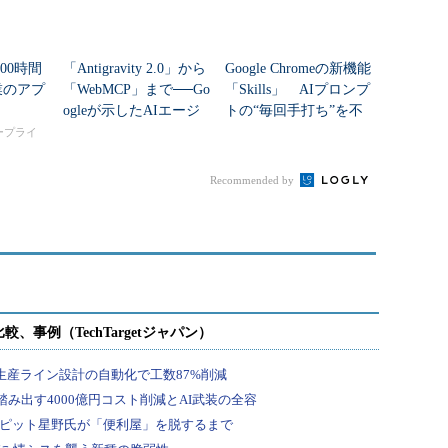
00時間
「Antigravity 2.0」から
Google Chromeの新機能
業のアプ
「WebMCP」まで──Go
「Skills」 AIプロンプ
ogleが示したAIエージ
トの“毎回手打ち”を不
ェント時代の開発基盤
要に
タープライ
Recommended by