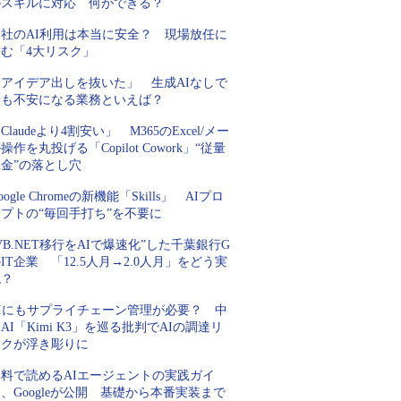
がスキルに対応 何ができる？
自社のAI利用は本当に安全？ 現場放任に
潜む「4大リスク」
「アイデア出しを抜いた」 生成AIなしで
最も不安になる業務といえば？
Claudeより4割安い」 M365のExcel/メー
操作を丸投げる「Copilot Cowork」“従量
金”の落とし穴
oogle Chromeの新機能「Skills」 AIプロ
プトの“毎回手打ち”を不要に
VB.NET移行をAIで爆速化”した千葉銀行G
IT企業 「12.5人月→2.0人月」をどう実
現？
AIにもサプライチェーン管理が必要？ 中
AI「Kimi K3」を巡る批判でAIの調達リ
スクが浮き彫りに
無料で読めるAIエージェントの実践ガイ
、Googleが公開 基礎から本番実装まで