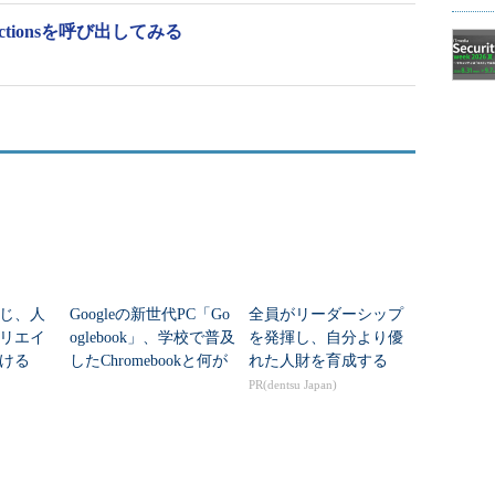
Functionsを呼び出してみる
じ、人
Googleの新世代PC「Go
全員がリーダーシップ
リエイ
oglebook」、学校で普及
を発揮し、自分より優
ける
したChromebookと何が
れた人財を育成する
違う？
PR(dentsu Japan)