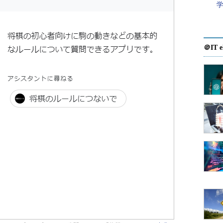
＠IT e