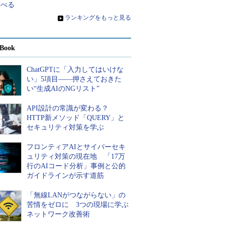
学べる
»
ランキングをもっと見る
Book
ChatGPTに「入力してはいけな
い」5項目――押さえておきた
い“生成AIのNGリスト”
API設計の常識が変わる？
HTTP新メソッド「QUERY」と
セキュリティ対策を学ぶ
フロンティアAIとサイバーセキ
ュリティ対策の現在地 「17万
行のAIコード分析」事例と公的
ガイドラインが示す道筋
「無線LANがつながらない」の
苦情をゼロに 3つの現場に学ぶ
ネットワーク改善術