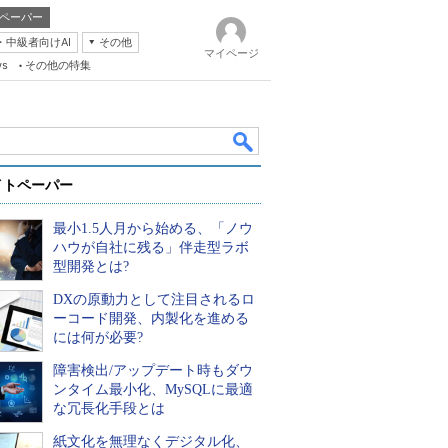
ペーパー
・中級者向けAI
その他
マイページ
ws
その他の特集
イトペーパー
最小1.5人月から始める、「ノウ
ハウが自社に残る」伴走型ラボ
型開発とは?
DXの原動力として注目されるロ
k
ーコード開発、内製化を進める
には何が必要?
障害検出/アップデート時もダウ
ンタイム最小化、MySQLに最適
な冗長化手段とは
紙文化を無理なくデジタル化、