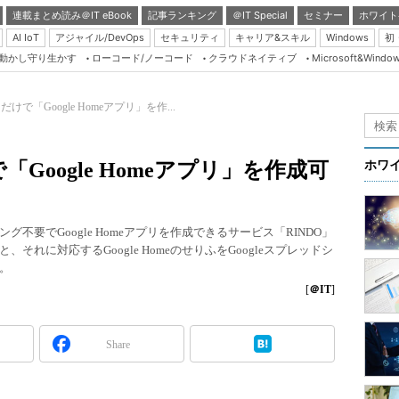
連載まとめ読み＠IT eBook
記事ランキング
＠IT Special
セミナー
ホワイト
AI IoT
アジャイル/DevOps
セキュリティ
キャリア&スキル
Windows
初
り動かし守り生かす
ローコード/ノーコード
クラウドネイティブ
Microsoft&Windo
Server & Storage
HTML5 + UX
で「Google Homeアプリ」を作...
Smart & Social
Coding Edge
Google Homeアプリ」を作成可
ホワ
Java Agile
Database Expert
要でGoogle Homeアプリを作成できるサービス「RINDO」
Linux ＆ OSS
れに対応するGoogle HomeのせりふをGoogleスプレッドシ
。
Master of IP Networ
[
＠IT
]
Security & Trust
Test & Tools
Share
Insider.NET
ブログ