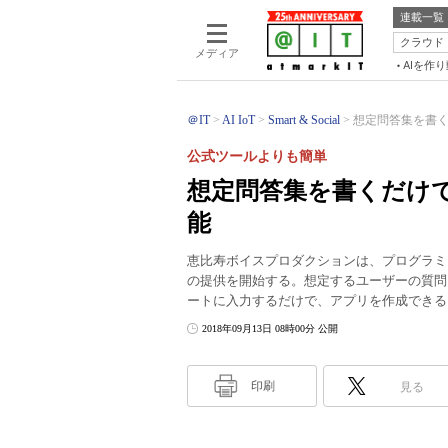
連載一覧
クラウド
メディア
AIを作
＠IT
AI IoT
Smart & Social
想定問答集を書くだけ
公式ツールよりも簡単
想定問答集を書くだけで「
能
恵比寿ボイスプロダクションは、プログラミング不
の提供を開始する。想定するユーザーの質問と、そ
ートに入力するだけで、アプリを作成できる
2018年09月13日 08時00分 公開
印刷
見る