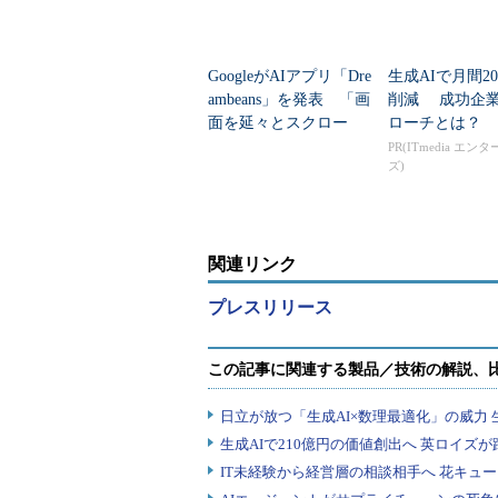
GoogleがAIアプリ「Dre
生成AIで月間20
ambeans」を発表 「画
削減 成功企
面を延々とスクロー
ローチとは？
ル」の脱却で何を目指
PR(ITmedia エン
ズ)
すのか
関連リンク
プレスリリース