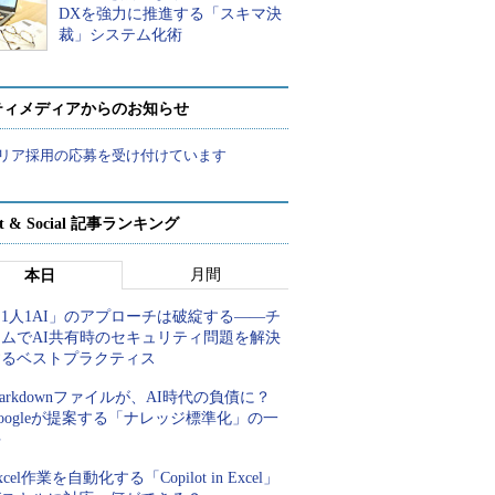
DXを強力に推進する「スキマ決
裁」システム化術
ティメディアからのお知らせ
リア採用の応募を受け付けています
rt & Social 記事ランキング
月間
本日
1人1AI」のアプローチは破綻する――チ
ームでAI共有時のセキュリティ問題を解決
するベストプラクティス
arkdownファイルが、AI時代の負債に？
oogleが提案する「ナレッジ標準化」の一
手
xcel作業を自動化する「Copilot in Excel」