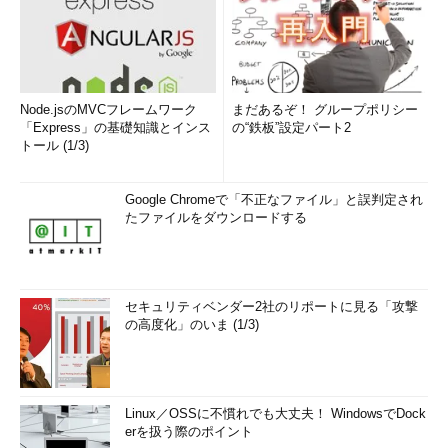
Node.jsのMVCフレームワーク
まだあるぞ！ グループポリシー
「Express」の基礎知識とインス
の“鉄板”設定パート2
トール (1/3)
Google Chromeで「不正なファイル」と誤判定され
たファイルをダウンロードする
セキュリティベンダー2社のリポートに見る「攻撃
の高度化」のいま (1/3)
Linux／OSSに不慣れでも大丈夫！ WindowsでDock
erを扱う際のポイント