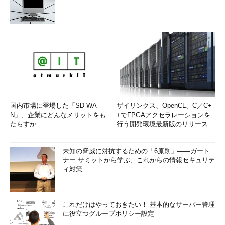
国内市場に登場した「SD-WA
ザイリンクス、OpenCL、C／C+
N」、企業にどんなメリットをも
+でFPGAアクセラレーションを
たらすか
行う開発環境最新版のリリースを
発表
未知の脅威に対抗するための「6原則」――ガート
ナー サミットから学ぶ、これからの情報セキュリテ
ィ対策
これだけはやっておきたい！ 基本的なサーバー管理
に役立つグループポリシー設定