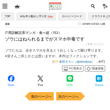
TOP
AIを作り動かし守り生かす
ロー/ノーコード
クラウドネイ
連載
2018年12月5日 公開
IT用語解説系マンガ：食べ超（152）
ゾウにはねられるまでがスマホ中毒です
（3/4 ページ）
ゾウたちは、歩きスマホを見るとうれしくなって駆け寄ります。
※皆さんご存じかとは思いますが、本作はフィクションです。
[
倉田タカシ（@deadpop）
，＠IT]
PC用表示
関連情報
Share
Post
LINE
Hatena
前のページへ
次のページへ