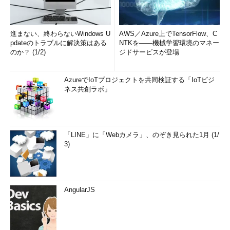
進まない、終わらないWindows U
AWS／Azure上でTensorFlow、C
pdateのトラブルに解決策はある
NTKを――機械学習環境のマネー
のか？ (1/2)
ジドサービスが登場
AzureでIoTプロジェクトを共同検証する「IoTビジ
ネス共創ラボ」
「LINE」に「Webカメラ」、のぞき見られた1月 (1/
3)
AngularJS