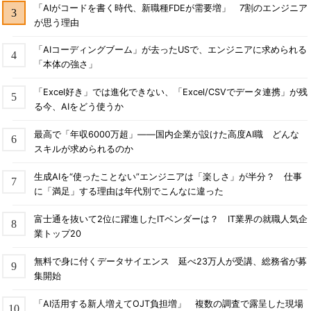
「AIがコードを書く時代、新職種FDEが需要増」 7割のエンジニア
が思う理由
「AIコーディングブーム」が去ったUSで、エンジニアに求められる
「本体の強さ」
「Excel好き」では進化できない、「Excel/CSVでデータ連携」が残
る今、AIをどう使うか
最高で「年収6000万超」――国内企業が設けた高度AI職 どんな
スキルが求められるのか
生成AIを“使ったことない”エンジニアは「楽しさ」が半分？ 仕事
に「満足」する理由は年代別でこんなに違った
富士通を抜いて2位に躍進したITベンダーは？ IT業界の就職人気企
業トップ20
無料で身に付くデータサイエンス 延べ23万人が受講、総務省が募
集開始
「AI活用する新人増えてOJT負担増」 複数の調査で露呈した現場