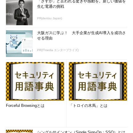
「さすが」と言われる驚きや感動を。新しい価値を
生む電通の挑戦
PR(dentsu Japan)
大阪ガスに学ぶ！ 大手企業が生成AI導入を成功さ
せる理由
PR(ITmedia エンタープライズ)
Forceful Browsingとは
「トロイの木馬」とは
シングルサインオン（Single Sign-On：SSO）とは