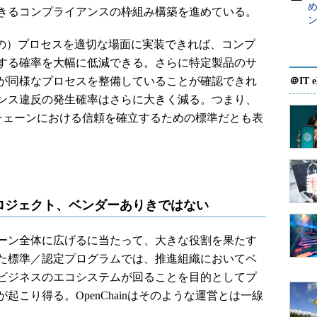
め
きるコンプライアンスの枠組み構築を進めている。
ン
の）プロセスを適切な場面に実装できれば、コンプ
する確率を大幅に低減できる。さらに特定製品のサ
が同様なプロセスを整備していることが確認できれ
＠IT e
ンス違反の発生確率はさらに大きく減る。つまり、
ライチェーンにおける信頼を確立するための標準だとも表
ロジェクト、ベンダーありきではない
ーン全体に広げるに当たって、大きな役割を果たす
た標準／認定プログラムでは、推進組織においてベ
ビジネスのエコシステムが回ることを目的としてプ
こり得る。OpenChainはそのような運営とは一線