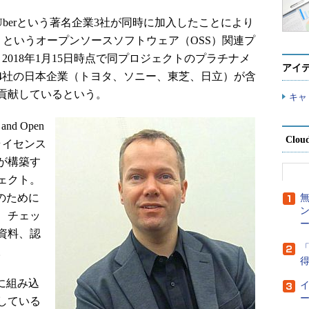
gle、Uberという著名企業3社が同時に加入したことにより
in」というオープンソースソフトウェア（OSS）関連プ
2018年1月15日時点で同プロジェクトのプラチナメ
アイ
は4社の日本企業（トヨタ、ソニー、東芝、日立）が含
貢献しているという。
キャ
nd Open
Clou
）のライセンス
が構築す
ェクト。
のために
、チェッ
ー
資料、認
「
。
得
に組み込
ー
している