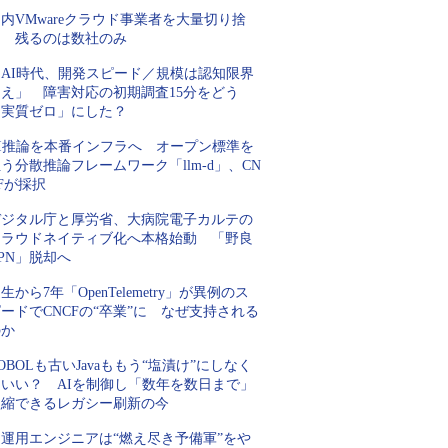
内VMwareクラウド事業者を大量切り捨
て 残るのは数社のみ
「AI時代、開発スピード／規模は認知限界
超え」 障害対応の初期調査15分をどう
「実質ゼロ」にした？
AI推論を本番インフラへ オープン標準を
う分散推論フレームワーク「llm-d」、CN
Fが採択
デジタル庁と厚労省、大病院電子カルテの
クラウドネイティブ化へ本格始動 「野良
PN」脱却へ
生から7年「OpenTelemetry」が異例のス
ードでCNCFの“卒業”に なぜ支持される
のか
OBOLも古いJavaももう“塩漬け”にしなく
ていい？ AIを制御し「数年を数日まで」
短縮できるレガシー刷新の今
「運用エンジニアは“燃え尽き予備軍”をや