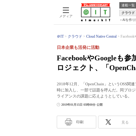
連載一覧
クラウド
メディア
AIを作
＠IT
クラウド
Cloud Native Central
Facebo
日本企業も活発に活動
FacebookやGoogl
ロジェクト、「OpenCh
2018年12月、「OpenChain」というOSS関
時に加入し、一部で話題を呼んだ。同プロジ
ライアンスの課題に応えようとしている。
2019年01月15日 05時00分 公開
印刷
見る