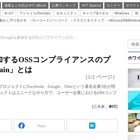
連載まとめ読み＠IT eBook
記事ランキング
＠IT Special
セミナー
ホワイト
AI IoT
アジャイル/DevOps
セキュリティ
キャリア&スキル
Windows
初
り動かし守り生かす
ローコード/ノーコード
クラウドネイティブ
Microsoft&Windo
Server & Storage
HTML5 + UX
okやGoogleも参加するOSSコンプライアンスの...
Smart & Social
Coding Edge
eも参加するOSSコンプライアンスのプ
ホワ
Java Agile
ain」とは
Database Expert
（1/2 ページ）
Linux ＆ OSS
連プロジェクトにFacebook、Google、Uberという著名企業3社が同
ェクトはユニークなやり方で、ユーザー企業におけるOSSコンプ
Master of IP Networ
Security & Trust
[
三木泉
，
＠IT
]
Test & Tools
Insider.NET
Share
ブログ