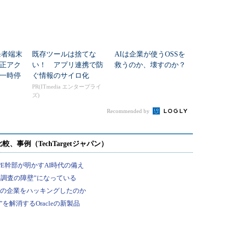
発者端末
既存ツールは捨てな
AIは企業が使うOSSを
正アク
い！ アプリ連携で防
救うのか、壊すのか？
一時停
ぐ情報のサイロ化
を公表
PR(ITmedia エンタープライ
ズ)
Recommended by