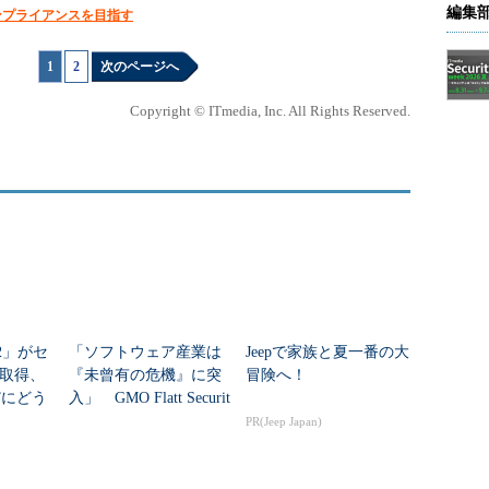
編集
ンプライアンスを目指す
1
|
2
次のページへ
Copyright © ITmedia, Inc. All Rights Reserved.
9.2」がセ
「ソフトウェア産業は
Jeepで家族と夏一番の大
取得、
『未曾有の危機』に突
冒険へ！
”にどう
入」 GMO Flatt Securit
y米内氏に聞く“axios侵
PR(Jeep Japan)
害”の教訓