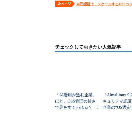
自己認証で、スケールするOSSコ
チェックしておきたい人気記事
「AI活用が進む企業」
「AlmaLinux 
ほど、OSS管理の甘さ
キュリティ認証
で足をすくわれる？ I
企業の“OS選定
PAが「オープンソース
影響する？
推進レポート」公開