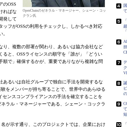
のOSS
国
OpenChainのゼネラル・マネージャー、シェーン・コッ
ければな
クラン氏
開発して
タッフがOSSの利用をチェックし、しかるべき対応
い。
なり、複数の部署が関わり、あるいは協力会社など
担
C
くると、OSSライセンスの順守を「誰が」「どうい
手順で」確保するかが、重要でありながら複雑な問
V
社あるいは自社グループで独自に手法を開発するな
誕
ピ
した経験をメンバーが持ち寄ることで、世界中のあらゆる
ライセンスコンプライアンスの手法を確立することを
nのゼネラル・マネージャーである、シェーン・コックラ
C
。
ェクト名が示す通り、このプロジェクトでは、企業におけ