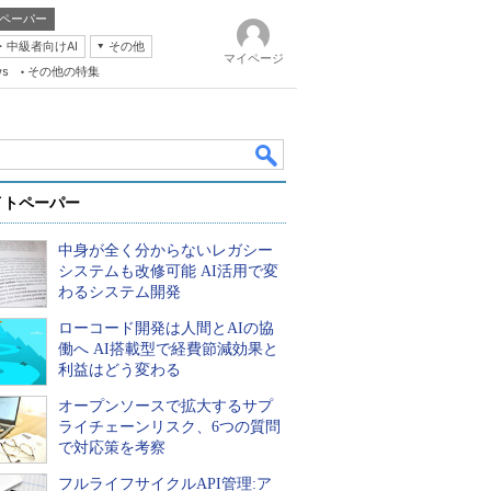
ペーパー
・中級者向けAI
その他
マイページ
ws
その他の特集
イトペーパー
中身が全く分からないレガシー
システムも改修可能 AI活用で変
わるシステム開発
ローコード開発は人間とAIの協
k
働へ AI搭載型で経費節減効果と
利益はどう変わる
オープンソースで拡大するサプ
ライチェーンリスク、6つの質問
で対応策を考察
フルライフサイクルAPI管理:ア