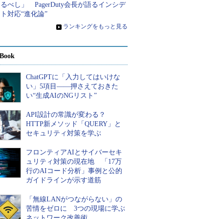
るべし」 PagerDuty会長が語るインシデ
ト対応“進化論”
»
ランキングをもっと見る
Book
ChatGPTに「入力してはいけな
い」5項目――押さえておきた
い“生成AIのNGリスト”
API設計の常識が変わる？
HTTP新メソッド「QUERY」と
セキュリティ対策を学ぶ
フロンティアAIとサイバーセキ
ュリティ対策の現在地 「17万
行のAIコード分析」事例と公的
ガイドラインが示す道筋
「無線LANがつながらない」の
苦情をゼロに 3つの現場に学ぶ
ネットワーク改善術