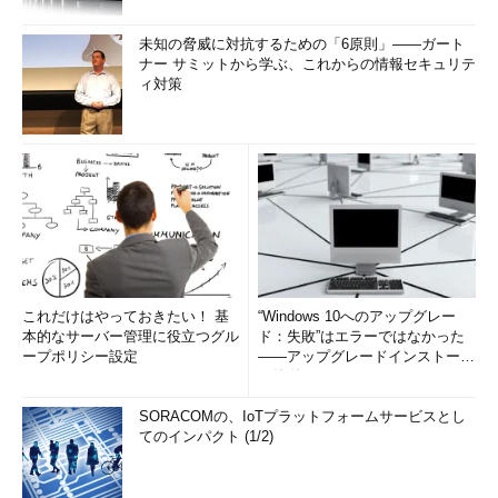
未知の脅威に対抗するための「6原則」――ガート
ナー サミットから学ぶ、これからの情報セキュリテ
ィ対策
これだけはやっておきたい！ 基
“Windows 10へのアップグレー
本的なサーバー管理に役立つグル
ド：失敗”はエラーではなかった
ープポリシー設定
――アップグレードインストール
の簡単まとめ (1/3...
SORACOMの、IoTプラットフォームサービスとし
てのインパクト (1/2)