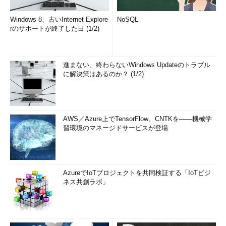
Windows 8、古いInternet Explore
NoSQL
rのサポートが終了した日 (1/2)
進まない、終わらないWindows Updateのトラブル
に解決策はあるのか？ (1/2)
AWS／Azure上でTensorFlow、CNTKを――機械学
習環境のマネージドサービスが登場
AzureでIoTプロジェクトを共同検証する「IoTビジ
ネス共創ラボ」