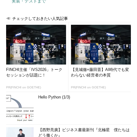
実装・テストまで
チェックしておきたい人気記事
FINCHI主催「IVS2026」トーク
【見城徹×藤田晋】AI時代でも変
セッションが話題に！
わらない経営者の本質
PR(FINCHI on GOETHE)
PR(FINCHI on GOETHE)
Hello Python (1/3)
【西野亮廣】ビジネス書最新刊『北極星 僕たちは
どう働くか』