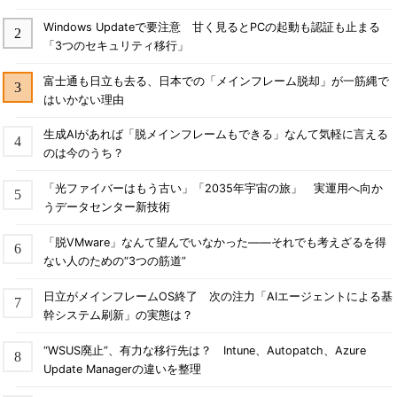
Windows Updateで要注意 甘く見るとPCの起動も認証も止まる
「3つのセキュリティ移行」
富士通も日立も去る、日本での「メインフレーム脱却」が一筋縄で
はいかない理由
生成AIがあれば「脱メインフレームもできる」なんて気軽に言える
のは今のうち？
「光ファイバーはもう古い」「2035年宇宙の旅」 実運用へ向か
うデータセンター新技術
「脱VMware」なんて望んでいなかった――それでも考えざるを得
ない人のための“3つの筋道”
日立がメインフレームOS終了 次の注力「AIエージェントによる基
幹システム刷新」の実態は？
“WSUS廃止”、有力な移行先は？ Intune、Autopatch、Azure
Update Managerの違いを整理