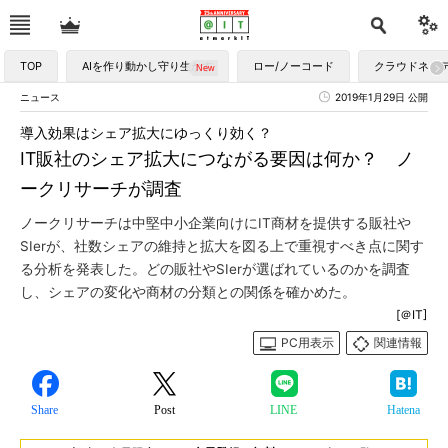
TOP
AIを作り動かし守り生かす
ロー/ノーコード
クラウドネイ
ニュース
2019年1月29日 公開
導入効果はシェア拡大にゆっくり効く？
IT販社のシェア拡大につながる要因は何か？ ノ
ークリサーチが調査
ノークリサーチは中堅中小企業向けにIT商材を提供する販社や
SIerが、社数シェアの維持と拡大を図る上で重視すべき点に関す
る分析を発表した。どの販社やSIerが選ばれているのかを調査
し、シェアの変化や商材の分類との関係を確かめた。
[＠IT]
PC用表示
関連情報
Share
Post
LINE
Hatena