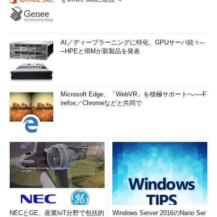
AI／ディープラーニングに特化、GPUサーバ続々─
─HPEとIBMが新製品を発表
Microsoft Edge、「WebVR」を積極サポートへ──F
irefox／Chromeなどと共同で
NECとGE、産業IoT分野で包括的
Windows Server 2016のNano Ser