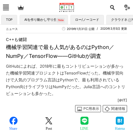
TOP
AIを作り動かし守り生かす
ロー/ノーコード
クラウドネイ
2020年3月5日 更新
ニュース
2019年1月31日 公開
C++も健闘
機械学習関連で最も人気があるのはPython／
NumPy／TensorFlow――GitHubが調査
GitHubによれば、2018年に最もコントリビューションが多かっ
た機械学習関連プロジェクトはTensorFlowだった。機械学習向
けで人気のプログラム言語はPythonで、最も利用されている
Python向けライブラリはNumPyだった。Julia言語へのコントリ
ビューションも多かった。
[＠IT]
PC用表示
関連情報
Share
Post
LINE
Hatena