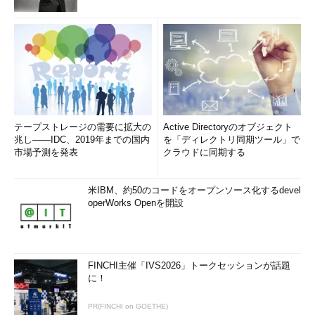
テープストレージの需要に拡大の
Active Directoryのオブジェクト
兆し――IDC、2019年までの国内
を「ディレクトリ同期ツール」で
市場予測を発表
クラウドに同期する
米IBM、約50のコードをオープンソース化するdevel
operWorks Openを開設
FINCHI主催「IVS2026」トークセッションが話題
に！
PR(FINCHI on GOETHE)