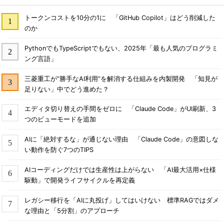
トークンコストを10分の1に 「GitHub Copilot」はどう削減した
のか
PythonでもTypeScriptでもない、2025年「最も人気のプログラミ
ング言語」
三菱重工が“勝手なAI利用”を解消する仕組みを内製開発 「知見が
足りない」中でどう進めた？
エディタ切り替えの手間をゼロに 「Claude Code」がUI刷新、3
つのビューモードを追加
AIに「絶対するな」が通じない理由 「Claude Code」の意図しな
い動作を防ぐ7つのTIPS
AIコーディングだけでは生産性は上がらない 「AI最大活用×仕様
駆動」で開発ライフサイクルを再定義
レガシー移行を「AIに丸投げ」してはいけない 標準RAGではダメ
な理由と「5分割」のアプローチ