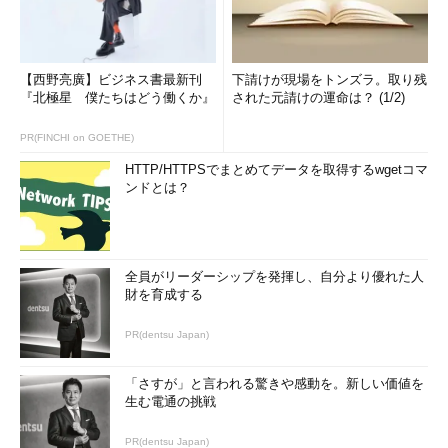
【西野亮廣】ビジネス書最新刊
下請けが現場をトンズラ。取り残
『北極星 僕たちはどう働くか』
された元請けの運命は？ (1/2)
PR(FINCHI on GOETHE)
HTTP/HTTPSでまとめてデータを取得するwgetコマ
ンドとは？
全員がリーダーシップを発揮し、自分より優れた人
財を育成する
PR(dentsu Japan)
「さすが」と言われる驚きや感動を。新しい価値を
生む電通の挑戦
PR(dentsu Japan)