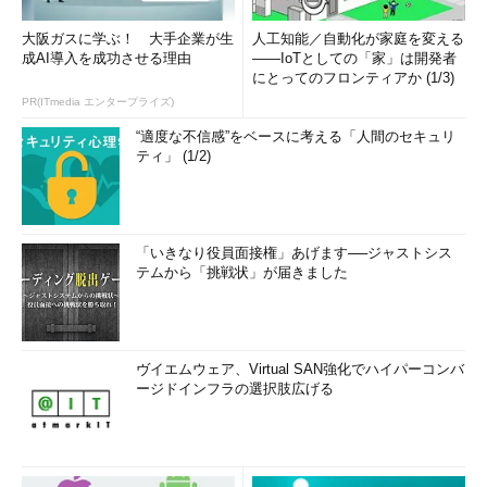
大阪ガスに学ぶ！ 大手企業が生
人工知能／自動化が家庭を変える
成AI導入を成功させる理由
――IoTとしての「家」は開発者
にとってのフロンティアか (1/3)
PR(ITmedia エンタープライズ)
“適度な不信感”をベースに考える「人間のセキュリ
ティ」 (1/2)
「いきなり役員面接権」あげます──ジャストシス
テムから「挑戦状」が届きました
ヴイエムウェア、Virtual SAN強化でハイパーコンバ
ージドインフラの選択肢広げる