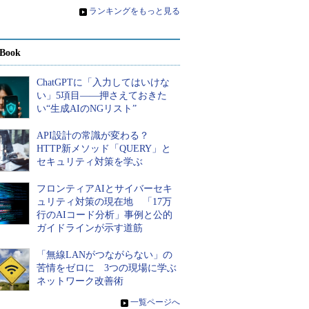
»
ランキングをもっと見る
Book
ChatGPTに「入力してはいけな
い」5項目――押さえておきた
い“生成AIのNGリスト”
API設計の常識が変わる？
HTTP新メソッド「QUERY」と
セキュリティ対策を学ぶ
フロンティアAIとサイバーセキ
ュリティ対策の現在地 「17万
行のAIコード分析」事例と公的
ガイドラインが示す道筋
「無線LANがつながらない」の
苦情をゼロに 3つの現場に学ぶ
ネットワーク改善術
»
一覧ページへ