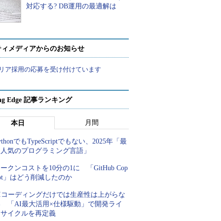
対応する? DB運用の最適解は
ティメディアからのお知らせ
リア採用の応募を受け付けています
ing Edge 記事ランキング
月間
本日
ythonでもTypeScriptでもない、2025年「最
も人気のプログラミング言語」
ークンコストを10分の1に 「GitHub Cop
lot」はどう削減したのか
AIコーディングだけでは生産性は上がらな
い 「AI最大活用×仕様駆動」で開発ライ
フサイクルを再定義