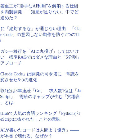
菱重工が“勝手なAI利用”を解消する仕組
みを内製開発 「知見が足りない」中でど
う進めた？
Iに「絶対するな」が通じない理由 「Cla
de Code」の意図しない動作を防ぐ7つのTI
S
レガシー移行を「AIに丸投げ」してはいけ
ない 標準RAGではダメな理由と「5分割」
のアプローチ
Claude Code」は開発の司令塔に 常識を
一変させた5つの進化
収1位は3年連続「Go」 求人数1位は「Ja
aScript」 需給のギャップが生む「穴場言
語」とは
itHubで人気の言語ランキング「PythonがT
peScriptに抜かれた」ことの意味
「AIが書いたコードは人間より優秀」――
だが本番で壊れる、なぜか？