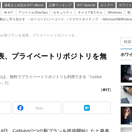
連載まとめ読み＠IT eBook
記事ランキング
＠IT Special
セミナー
ホワイト
AI IoT
アジャイル/DevOps
セキュリティ
キャリア&スキル
Windows
初
り動かし守り生かす
ローコード/ノーコード
クラウドネイティブ
Microsoft&Windo
Server & Storage
HTML5 + UX
Hubが新プランを発表、プライベートリポジトリを...
Smart & Social
Coding Edge
を発表、プライベートリポジトリを無
ホワ
Java Agile
Database Expert
一つは、無料でプライベートリポジトリも利用できる「GitHub
Linux ＆ OSS
se」だ。
Master of IP Networ
[
＠IT
]
Security & Trust
Share
Test & Tools
Insider.NET
ブログ
8日、GitHubが2つの新プランを提供開始したと発表