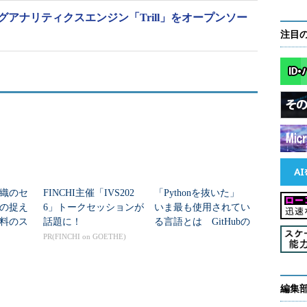
ミングアナリティクスエンジン「Trill」をオープンソー
注目
組織のセ
FINCHI主催「IVS202
「Pythonを抜いた」
の捉え
6」トークセッションが
いま最も使用されてい
料のス
話題に！
る言語とは GitHubの
供開始
年次調査「Octoverse 20
PR(FINCHI on GOETHE)
25」
編集