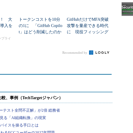
！ 大
トークンコストを10分
GitHubだけでMFA突破
I導入を
の1に 「GitHub Copilo
攻撃を量産できる時代
t」はどう削減したのか
に 現役フィッシング
基盤の全貌が判明
タープライ
Recommended by