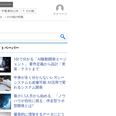
ペーパー
・中級者向けAI
その他
マイページ
ws
その他の特集
イトペーパー
5分で分かる「AI駆動開発エージ
ェント」 要件定義から設計・実
装・テストまで
中身が全く分からないレガシー
k
システムも改修可能 AI活用で変
わるシステム開発
最小1.5人月から始める、「ノウ
ハウが自社に残る」伴走型ラボ
型開発とは?
爆発的に増加するデータにどう