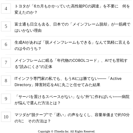
トヨタが「6カ月もかかっていた高性能PCの調達」を不要に 何を
変えたのか？
富士通も日立も去る、日本での「メインフレーム脱却」が一筋縄で
はいかない理由
生成AIがあれば「脱メインフレームもできる」なんて気軽に言える
のは今のうち？
メインフレームに眠る「年代物のCOBOLコード」、AIでも苦戦す
る"読みにくさ"の正体
ITインフラ専門家の私でも、もうAIには勝てない――「Active
Directory」障害対応をAIに丸ごと任せてみた結果
「サーバを置けるスペースがない」なら“外”に作ればいい――病院
が悩んで選んだ方法とは？
マツダが“脱テープ”で「遅い」の声をなくし、容量単価まで約10分
の1に その方法は？
Copyright © ITmedia Inc. All Rights Reserved.