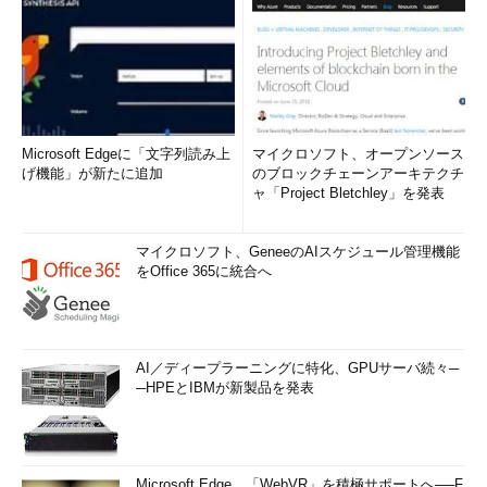
画面5
初版Hyper-V Server 2019は、Windows Updateが
Windowsの累積更新プログラム（更新されたOSビルド）を
一切検出しない、リモートデスクトップ接続が利用できない
など、いろいろと問題がある
Microsoft Edgeに「文字列読み上
マイクロソフト、オープンソース
なお、リモートデスクトップ接続の問題は、2019年3月2日の
げ機能」が新たに追加
のブロックチェーンアーキテクチ
累積更新プログラム「KB448227」で修正され、3月13日の月例
ャ「Project Bletchley」を発表
の累積更新プログラムにも含まれることになりますが、1つ目の
問題があるため、更新プログラムはMicrosoft Update Catalogか
マイクロソフト、GeneeのAIスケジュール管理機能
らダウンロードする必要があります。
をOffice 365に統合へ
Hyper-V Server 2019の初版ISOイメージには、既に再開された
Windows 10 バージョン1809、Windows Server 2019、Windows
Server 2019評価版とはまた別の問題がいろいろとあるようで
AI／ディープラーニングに特化、GPUサーバ続々─
す。
─HPEとIBMが新製品を発表
Microsoftが勧めているように、初版のISOイメージを持ってい
たとしても、使用せずに削除してしまいましょう。製品のライフ
サイクルはWindows Server 2019と同じく2018年11月13日に開始
Microsoft Edge、「WebVR」を積極サポートへ──F