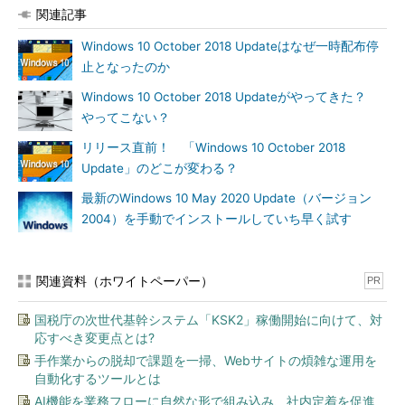
ことは可能です。ただし、Hyper-V Server 2016までは「リモー
関連記事
トデスクトップ仮想化ホスト（RDS-Virtualization）」の役割も
Windows 10 October 2018 Updateはなぜ一時配布停
サポートしており、リモートデスクトップサービスのVDI展開に
止となったのか
Hyper-V Server 2016を組み込むこと（Hyper-Vホストのサーバ
OSライセンスを無料にできる）ができましたが、Hyper-V
Windows 10 October 2018 Updateがやってきた？
Server 2019からはこの役割のサポートは削除されたため、この
やってこない？
利用シナリオはできなくなりました。
リリース直前！ 「Windows 10 October 2018
Update」のどこが変わる？
ローカルのSconfigによる初期構成の後はリモート管理が基
本
最新のWindows 10 May 2020 Update（バージョン
2004）を手動でインストールしていち早く試す
Windows Server 2016以降のサーバライセンスについて知って
いただいたところで、Hyper-V Server 2019がどんなハイパーバ
イザー製品なのかを見ていきましょう。
関連資料（ホワイトペーパー）
PR
ハイパーバイザー製品といっても、Windows Server 2019の
国税庁の次世代基幹システム「KSK2」稼働開始に向けて、対
Server Coreインストールをベースとした、「Hyper-Vの役割」
応すべき変更点とは?
が最初から有効になっているWindows Serverオペレーティング
手作業からの脱却で課題を一掃、Webサイトの煩雑な運用を
システムであり、仮想化プラットフォームとして必要最小限のサ
自動化するツールとは
ーバの役割と機能を搭載しています。デスクトップエクスペリエ
AI機能を業務フローに自然な形で組み込み、社内定着を促進