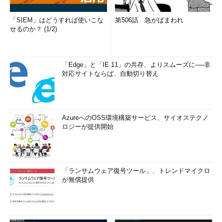
Microsoft Update CatalogからWindows Server 2019向けの累
積更新プログラムをダウンロードしてインストールすることは可
「SIEM」はどうすれば使いこな
第506話 急がばまわれ
能でしたが、OSビルドを更新後も、Sconfigユーティリティーの
せるのか？ (1/2)
Windows Updateは利用可能な累積更新プログラムを検出してく
れませんでした。
「Edge」と「IE 11」の共存、よりスムーズに──非
さらに、Sconfigユーティリティーの「7）リモートデスクトッ
対応サイトならば、自動切り替え
プ」を有効にしても、一見有効化されたように見えて、実際には
TCP／UDPポート「3389」をリスンしない、つまりリモートデ
スクトップ接続を全く受け付けない状態であるという問題も確認
しました（
画面5
）。
AzureへのOSS環境構築サービス、サイオステクノ
ロジーが提供開始
「ランサムウェア復号ツール」、トレンドマイクロ
が無償提供