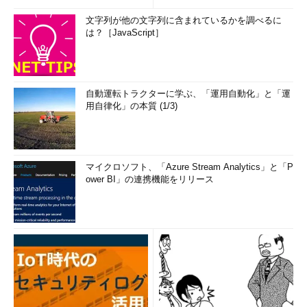
Windows Server 2019評価版の提供が再開されるまでと同じ、
Microsoft Hyper-V Server 2019のダウンロードサイトとしては不
文字列が他の文字列に含まれているかを調べるに
は？［JavaScript］
自然な説明があります。
Microsoft Hyper-V Server 2019
［英語］（Microsoft
Evaluation Center）
自動運転トラクターに学ぶ、「運用自動化」と「運
用自律化」の本質 (1/3)
本稿は、2018年10月初めにダウンロードしておいたOSビルド
17763.1のインストールメディアを使用して動作などを確認して
います。ただし、Windows Server 2019やその評価版と同じよう
に、Microsoftは初版のインストールメディア（ISOイメージ）に
マイクロソフト、「Azure Stream Analytics」と「P
は問題があるため使用しないように勧めています。
ower BI」の連携機能をリリース
筆者が確認したところでは、Sconfigユーティリティーの「6）
更新プログラムのダウンロードとインストール」でWindows
Updateを実行しても、Windowsの累積更新プログラムを一切検
出しないという問題に気が付きました。.NET Frameworkの累積
更新プログラムとWindows Defenderの更新プログラムは検出、
インストールできます。