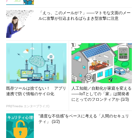
Server Core App Compatibility FODをインストールでき
た
「えっ、このメールが？」――マトモな文面のメー
ルに攻撃が仕込まれるばらまき型攻撃に注意
Windows Server 2019のServer Coreインストールおよび
Windows Server,version 1809からは、「
Server Core App
Compatibility Feature on Demand
（FOD）」という機能がサポ
ートされ、幾つかのMMC管理ツールとエクスプローラー、
Internet Explorer 11（IE 11）をServer Coreインストール環境に
追加できるようになりました。
Server Core App Compatibility Feature on
Demand（FOD）
［英語］（Windows IT Pro Center）
既存ツールは捨てない！ アプリ
人工知能／自動化が家庭を変える
試しに、Hyper-V Server 2019に同じ手順でServer Core App
連携で防ぐ情報のサイロ化
――IoTとしての「家」は開発者
Compatibility FODをインストールしてみたところ、問題なく導
にとってのフロンティアか (1/3)
入できました。これでデスクトップエクスペリエンス環境のない
PR(ITmedia エンタープライズ)
Hyper-V Server 2019でも、ローカル管理が容易になるでしょう
“適度な不信感”をベースに考える「人間のセキュリ
（
画面4
）。
ティ」 (1/2)