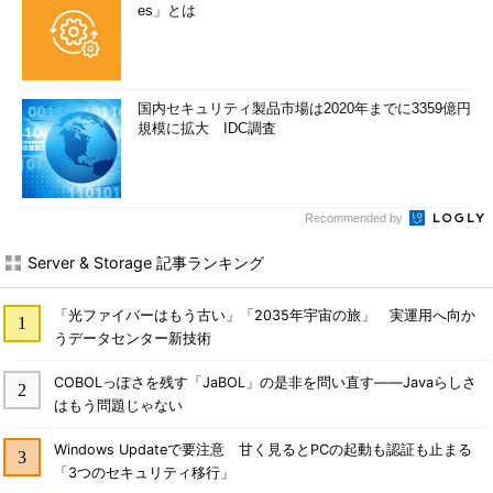
es」とは
テム管理者を経て、フリーのテクニカルライターに。Microsoft
製品、テクノロジーを中心に、IT雑誌、Webサイトへの記事の
寄稿、ドキュメント作成、事例取材などを手掛ける。個人ブロ
グは『
山市良のえぬなんとかわーるど
』。近著は『
ITプロフェ
国内セキュリティ製品市場は2020年までに3359億円
ッショナル向けWindowsトラブル解決 コマンド＆テクニック
規模に拡大 IDC調査
集
』（日経BP社）。
Recommended by
Server & Storage 記事ランキング
「光ファイバーはもう古い」「2035年宇宙の旅」 実運用へ向か
うデータセンター新技術
COBOLっぽさを残す「JaBOL」の是非を問い直す――Javaらしさ
はもう問題じゃない
Windows Updateで要注意 甘く見るとPCの起動も認証も止まる
「3つのセキュリティ移行」