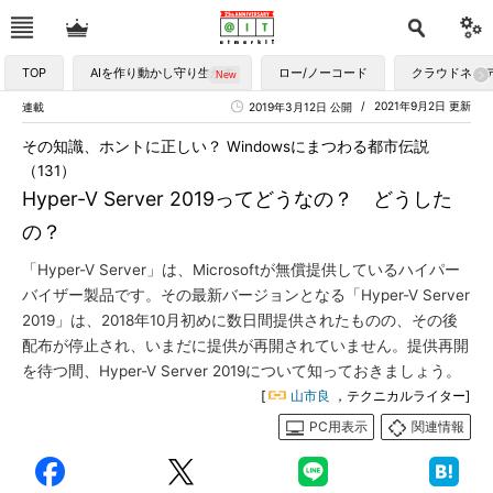
TOP
AIを作り動かし守り生かす
ロー/ノーコード
クラウドネイ
2021年9月2日 更新
連載
2019年3月12日 公開
その知識、ホントに正しい？ Windowsにまつわる都市伝説
（131）
Hyper-V Server 2019ってどうなの？ どうした
の？
「Hyper-V Server」は、Microsoftが無償提供しているハイパー
バイザー製品です。その最新バージョンとなる「Hyper-V Server
2019」は、2018年10月初めに数日間提供されたものの、その後
配布が停止され、いまだに提供が再開されていません。提供再開
を待つ間、Hyper-V Server 2019について知っておきましょう。
[
山市良
，テクニカルライター]
PC用表示
関連情報