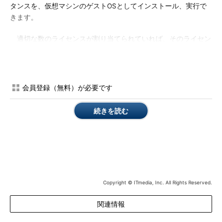
タンスを、仮想マシンのゲストOSとしてインストール、実行で
きます。
適切な数のライセンスが割り当てられていれば、そのライセン
スの範囲内で、物理環境のインスタンスとしてインストール、実
行することもできます。なお、プロセッサベースのライセンスで
あるWindows Server 2012 R2以前とは状況が異なります。詳し
くは、以下のドキュメントで確認してください。
会員登録（無料）が必要です
仮想化テクノロジを使用するWindows Serverのライセン
続きを読む
ス
（PDFファイル）
つまり、Windows Server 2016以降を実行する運用環境の仮想
マシンを、無料のHyper-V Server 2019でホストすることには意
味がないのです。Windows Serverの180日評価版であれば、
Hyper-V Server 2019の仮想マシンを利用して、ライセンスのこ
Copyright © ITmedia, Inc. All Rights Reserved.
とを気にすることなく試用することができます。
関連情報
適切なライセンスを所有しているのであれば、Windowsクライ
アントの仮想化ホストとして、Hyper-V Server 2019を利用する