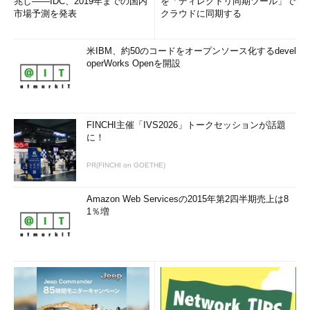
兆し――IDC、2019年までの国内
を「ディレクトリ同期ツール」で
プロンプトからのコマンド実行、PowerShellコマンドレットで、
市場予測を発表
クラウドに同期する
ドメイン／ワークグループ構成やコンピュータ名、ネットワーク
などのサーバの初期構成を行います。その後は、別のWindows
米IBM、約50のコードをオープンソース化するdevel
ServerやWindows 10コンピュータの「リモートサーバー管理ツ
operWorks Openを開設
ール（RSAT）」のMicrosoft管理コンソール（MMC）をリモー
ト接続してGUIで管理できます。
また、2018年からはWindows 10 バージョン1709（x64）以降
FINCHI主催「IVS2026」トークセッションが話題
に！
またはWindows Server 2016以降に簡単に導入できる、HTML5
ベースの管理アプリ「Windows Admin Center（WAC）」も利用
PR(FINCHI on GOETHE)
できるようになりました（最新バージョンは2019年1月リリース
の1809.5）。
Amazon Web Servicesの2015年第2四半期売上は8
1％増
ただし、管理操作の応答性は、新しいWACよりも従来のMMC
管理ツールの方が優れています（
画面2
）。WACの利点は、
Microsoft EdgeやGoogle Chromeなど、Webブラウザだけでほと
んどの管理操作を完結できるところにあります（
画面3
）。