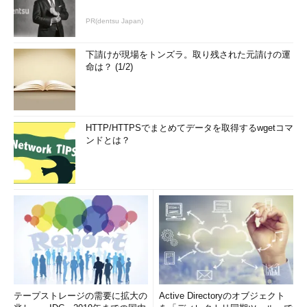
「Windows Server 2019 StandardまたはDatacenter」であるか
で識別できます（
画面1
）。Windows Server Semi-Annual
PR(dentsu Japan)
Channelは、WindowsProductNameが「Windows Server
StandardまたはDatacenter」となり、WindowsVersionのバージ
下請けが現場をトンズラ。取り残された元請けの運
命は？ (1/2)
ョン番号でバージョンを識別できます。
HTTP/HTTPSでまとめてデータを取得するwgetコマ
ンドとは？
画面1
Hyper-V Server 2019のデスクトップは、Windows
Server 2019のServer Coreインストールと同じ。製品名を調
べることで区別できる
テープストレージの需要に拡大の
Active Directoryのオブジェクト
Hyper-V Server 2019は、Sconfigユーティリティーやコマンド