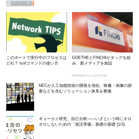
画面3
WACだけでもHyper-V Server 2019をリモート管理
でき、仮想マシンの作成やコンソールとの対話が可能
なお、ワークグループ環境でWindows 10の「Hyper-Vマネージ
ャー」を使用して管理するには、Hyper-V Server 2019側の
PowerShellで以下のコマンドラインを実行し、「CredSSPサー
バ認証」を有効化する必要があります。
このポートで実行中のプロセスは
GOETHEとFINCHIがタッグを組
Enable
-
WSManCredSSP
-
Role
Server
どれ？ lsofコマンドの使い方
み、新メディアを創設
PR(FINCHI on GOETHE)
また、ワークグループ環境でWindows 10上のWACから管理す
るには、Windows 10でPowerShellを管理者として開き、次のコ
NECが人工知能技術の開発を強化、映像・画像の探
マンドラインを実行して、リモートサーバを、信頼されたホスト
索などを含むソリューション体系を整備
として構成する必要があります。
Set
-
Item
wsman
:
\localhost\Client\TrustedHosts 
"IPア
ギョーカイ研究、自己分析――いざという時にオロ
ドレスまたはコンピュータ名または*"
オロしないための「就活準備」基礎の基礎 (1/3)