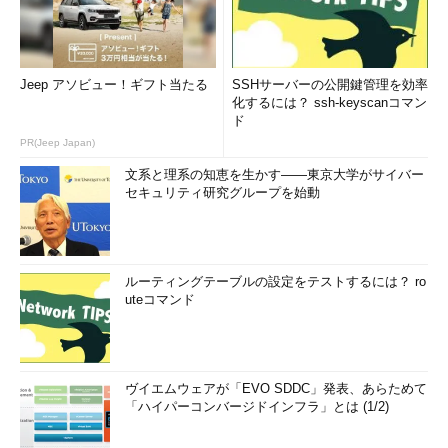
Jeep アソビュー！ギフト当たる
SSHサーバーの公開鍵管理を効率
化するには？ ssh-keyscanコマン
ド
PR(Jeep Japan)
文系と理系の知恵を生かす――東京大学がサイバー
画面2
仮想化環境の管理には、WACよりもMMC管理ツー
セキュリティ研究グループを始動
ル「Hyper-Vマネージャー」の方が操作性、応答性ともに良
い
ルーティングテーブルの設定をテストするには？ ro
uteコマンド
ヴイエムウェアが「EVO SDDC」発表、あらためて
「ハイパーコンバージドインフラ」とは (1/2)