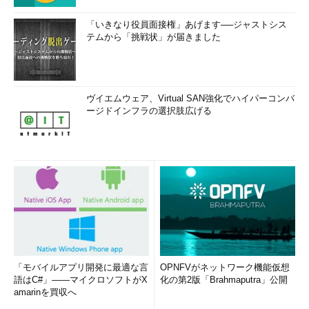
「いきなり役員面接権」あげます──ジャストシス
テムから「挑戦状」が届きました
ヴイエムウェア、Virtual SAN強化でハイパーコンバ
ージドインフラの選択肢広げる
画面4
Server Core App Compatibility FODをインストー
ルすることで、Hyper-V Server 2019のローカルコンソール
で幾つかのMMC管理ツールとエクスプローラー、IE 11が利
用可能に
Hyper-V Server 2019の提供再開がこんなに遅れている理
由は？
本稿執筆時点（2019年3月8日）で、Hyper-V Server 2019の提
供はまだ再開されていません。また、Hyper-V Server 2019だけ
「モバイルアプリ開発に最適な言
OPNFVがネットワーク機能仮想
が遅れている理由も明らかにされていません。以下のダウンロー
語はC#」――マイクロソフトがX
化の第2版「Brahmaputra」公開
amarinを買収へ
ドサイト（日本語サイトは現時点では存在しません）には、