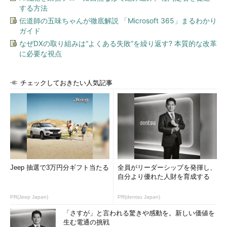
ンスやGUI管理ツールは備えていません。
する方法
伝道師の五味ちゃんが徹底解説 「Microsoft 365」まるわかり
インストール直後の状態は、Windows Server 2019のServer
ガイド
Coreインストールと同じに見えます。見た目に違いがあるとす
なぜDXの取り組みは“よくある失敗”を繰り返す? 本質的な改革
れば、管理者としてログオンすると、サーバ構成のための
に必要な視点
「
Sconfigユーティリティー
」が自動的に開始することくらいで
す。
チェックしておきたい人気記事
Windows Server 2019のServer CoreインストールやWindows
Server Semi-Annual Channel（Server Coreのみ）との違いを知
りたければ、Windows PowerShellで以下のコマンドラインを実
行してください。
Get
-
ComputerInfo
|
Select
WindowsProductName
,
WindowsVersion
,
Jeep 抽選で3万円分ギフト当たる
全員がリーダーシップを発揮し、
WindowsInstallationType
,
OsServerLevel
,
自分より優れた人財を育成する
OsVersion
,
OsHardwareAbstractionLayer
PR(Jeep Japan)
PR(dentsu Japan)
Hyper-V Server 2019とWindows Server 2019は、
「さすが」と言われる驚きや感動を。新しい価値を
WindowsProductNameが「Hyper-V Server 2019」であるか
生む電通の挑戦