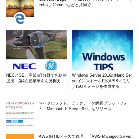
されたことになっていますが（2019年3月8日時点）、ISOイメー
irefox／Chromeなどと共同で
ジが再リリースされるまで待ちましょう。再リリースの予定が知
りたいって？ 分かりません。
製品のライフサイクルの検索－Hyper-V Server
2019
（Microsoft サポート）
最新情報（2019年6月17日追記）
2019年6月15日に、Microsoft Hyper-V Server 2019のダウン
ロードが再開されました。
NECとGE、産業IoT分野で包括的
Windows Server 2016のNano Ser
Windows Server 評価版ソフトウェア
（Microsoft
提携 第4次産業革命を見据え
verインストール用のUSBメモリ
／ISOイメージを作成する
Evaluation Center）
マイクロソフト、ビッグデータ解析プラットフォー
筆者紹介
ム「Microsoft R Server 9.0」をリリース
山市 良（やまいち りょう）
岩手県花巻市在住。Microsoft MVP：Cloud and Datacenter
Management（2018/7/1）。SIer、IT出版社、中堅企業のシス
AWSをITILベースで管理、「AWS Managed Servic