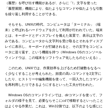
（履歴）を呼び出す機能があるが、さらに「!」文字を使った
「履歴展開」機能により、似たようなコマンドや似たような引数
を繰り返し利用することができる。
そもそも、UNIXの時代、コンピュータは「ターミナル」（端
末）と呼ばれるハードウェアを介して利用が行われていた。端末
とは、キーボードとディスプレイを備えた装置で、表示は文字の
みである。コンピュータから文字列を受け取るとそれをディスプ
レイに表示し、キーボードが打鍵されると、その文字をコンピュ
ータに送り返す、という機能を持つ（Windows OSのコンソール
ウィンドウは、この端末をソフトウェア化したものといえる）。
このため、UNIXでは、作業効率を上げるため打鍵数をなるべ
く少なくすることが考えられた。頻度の高いコマンドを2文字に
したり、ヒストリーや編集機能を使って、一回入力したコマンド
を再利用したりできるようにするといった工夫が行われた。
Windows OSのコマンドラインでは、dirコマンドを使って、フ
ォルダの様子を見て、必要ならそこにcdで移動するといったこと
はよくやる作業だ。これは、Win32側では、以下のような感じに