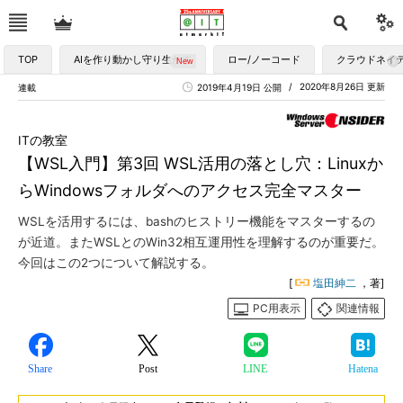
TOP
AIを作り動かし守り生かす
ロー/ノーコード
クラウドネイ
2020年8月26日 更新
連載
2019年4月19日 公開
ITの教室
【WSL入門】第3回 WSL活用の落とし穴：Linuxか
らWindowsフォルダへのアクセス完全マスター
WSLを活用するには、bashのヒストリー機能をマスターするの
が近道。またWSLとのWin32相互運用性を理解するのが重要だ。
今回はこの2つについて解説する。
[
塩田紳二
，著]
PC用表示
関連情報
Share
Post
LINE
Hatena