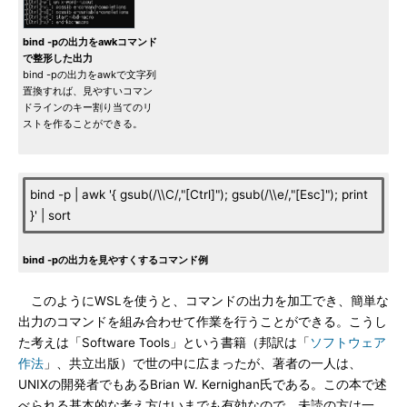
bind -pの出力をawkコマンド
で整形した出力
bind -pの出力をawkで文字列
置換すれば、見やすいコマン
ドラインのキー割り当てのリ
ストを作ることができる。
bind -p | awk '{ gsub(/\\C/,"[Ctrl]"); gsub(/\\e/,"[Esc]"); print
}' | sort
bind -pの出力を見やすくするコマンド例
このようにWSLを使うと、コマンドの出力を加工でき、簡単な
出力のコマンドを組み合わせて作業を行うことができる。こうし
た考えは「Software Tools」という書籍（邦訳は「
ソフトウェア
作法
」、共立出版）で世の中に広まったが、著者の一人は、
UNIXの開発者でもあるBrian W. Kernighan氏である。この本で述
べられる基本的な考え方はいまでも有効なので、未読の方は一