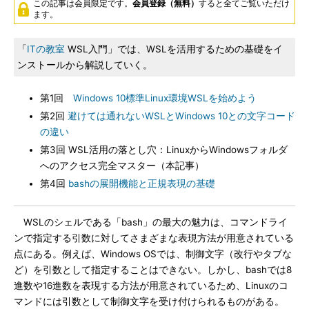
この記事は会員限定です。
会員登録（無料）
すると全てご覧いただけ
ます。
「
ITの教室
WSL入門」では、WSLを活用するための基礎をイ
ンストールから解説していく。
第1回
Windows 10標準Linux環境WSLを始めよう
第2回
避けては通れないWSLとWindows 10との文字コード
の違い
第3回 WSL活用の落とし穴：LinuxからWindowsフォルダ
へのアクセス完全マスター（本記事）
第4回
bashの展開機能と正規表現の基礎
WSLのシェルである「bash」の最大の魅力は、コマンドライ
ンで指定する引数に対してさまざまな表現方法が用意されている
点にある。例えば、Windows OSでは、制御文字（改行やタブな
ど）を引数として指定することはできない。しかし、bashでは8
進数や16進数を表現する方法が用意されているため、Linuxのコ
マンドには引数として制御文字を受け付けられるものがある。