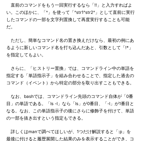
直前のコマンドをもう一回実行するなら「!!」と入力すればよ
い。このほかに、「^」を使って「^str1^str2^」として直前に実行
したコマンドの一部を文字列置換して再度実行することも可能
だ。
ただし、簡単なコマンド名の置き換えだけなら、最初の例にあ
るように新しいコマンド名を打ち込んだあと、引数として「!*」
を指定してもよい。
さらに、「ヒストリー置換」では、コマンドライン中の単語を
指定する「単語指示子」を組み合わせることで、指定した過去の
コマンド（イベント）から特定の部分を取り出すこともできる。
なお、bashでは、コマンドライン先頭のコマンド自体が「0番
目」の単語である。「ls -l」なら「ls」が0番目、「-l」が1番目と
なる。なお、この単語指示子の後にさらに修飾子を付けて、単語
の一部を抜き出すという指定もできる。
詳しくはmanで調べてほしいが、1つだけ解説すると「:p」を
最後に付けると履歴展開した結果のみを表示することができ、コ