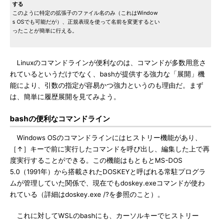
する
このように特定の拡張子のファイル名のみ（これはWindow
s OSでも可能だが）、正規表現を使って名前を変更するとい
ったことが簡単に行える。
Linuxのコマンドラインが便利なのは、コマンドが多数用意さ
れているというだけでなく、bashが提供する強力な「展開」機
能により、引数の指定が容易かつ強力というのも理由だ。まず
は、簡単に履歴展開を見てみよう。
bashの便利なコマンドライン
Windows OSのコマンドラインにはヒストリー機能があり、
［↑］キーで前に実行したコマンドを呼び出し、編集した上で再
度実行することができる。この機能はもともとMS-DOS
5.0（1991年）から搭載されたDOSKEYと呼ばれる常駐プログラ
ムが管理していた関係で、現在でもdoskey.exeコマンドが使わ
れている（詳細はdoskey.exe /?を参照のこと）。
これに対してWSLのbashにも、カーソルキーでヒストリー