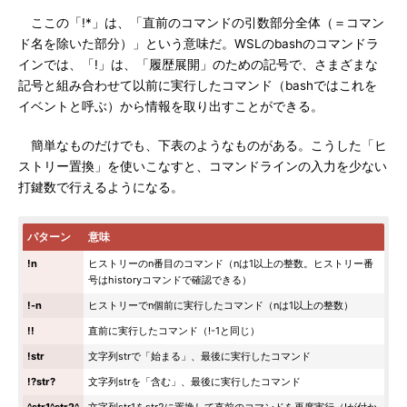
ここの「!*」は、「直前のコマンドの引数部分全体（＝コマン
ド名を除いた部分）」という意味だ。WSLのbashのコマンドラ
インでは、「!」は、「履歴展開」のための記号で、さまざまな
記号と組み合わせて以前に実行したコマンド（bashではこれを
イベントと呼ぶ）から情報を取り出すことができる。
簡単なものだけでも、下表のようなものがある。こうした「ヒ
ストリー置換」を使いこなすと、コマンドラインの入力を少ない
打鍵数で行えるようになる。
パターン
意味
!n
ヒストリーのn番目のコマンド（nは1以上の整数。ヒストリー番
号はhistoryコマンドで確認できる）
!-n
ヒストリーでn個前に実行したコマンド（nは1以上の整数）
!!
直前に実行したコマンド（!-1と同じ）
!str
文字列strで「始まる」、最後に実行したコマンド
!?str?
文字列strを「含む」、最後に実行したコマンド