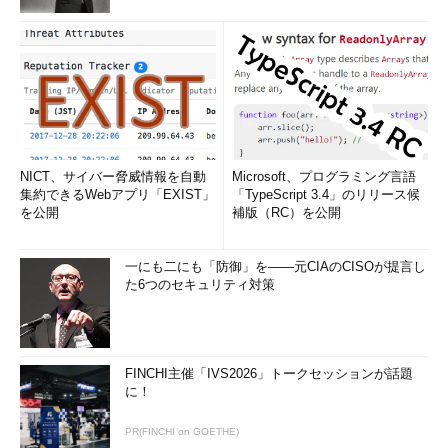
NICT、サイバー脅威情報を自動
Microsoft、プログラミング言語
集約できるWebアプリ「EXIST」
「TypeScript 3.4」のリリース候
を公開
補版（RC）を公開
一にも二にも「防御」を――元CIAのCISOが提言し
た6つのセキュリティ対策
FINCHI主催「IVS2026」トークセッションが話題
に！
PR(FINCHI on GOETHE)