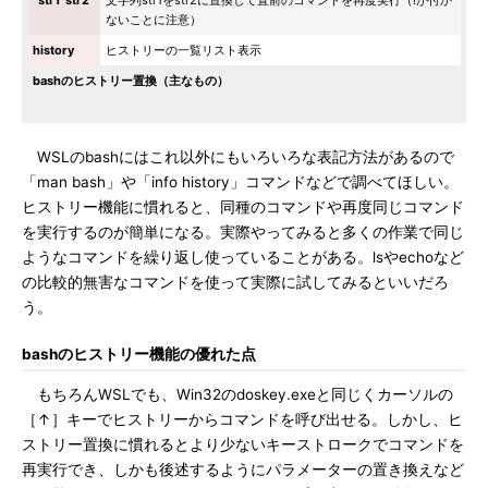
^str1^str2^
文字列str1をstr2に置換して直前のコマンドを再度実行（!が付か
ないことに注意）
history
ヒストリーの一覧リスト表示
bashのヒストリー置換（主なもの）
WSLのbashにはこれ以外にもいろいろな表記方法があるので
「man bash」や「info history」コマンドなどで調べてほしい。
ヒストリー機能に慣れると、同種のコマンドや再度同じコマンド
を実行するのが簡単になる。実際やってみると多くの作業で同じ
ようなコマンドを繰り返し使っていることがある。lsやechoなど
の比較的無害なコマンドを使って実際に試してみるといいだろ
う。
bashのヒストリー機能の優れた点
もちろんWSLでも、Win32のdoskey.exeと同じくカーソルの
［↑］キーでヒストリーからコマンドを呼び出せる。しかし、ヒ
ストリー置換に慣れるとより少ないキーストロークでコマンドを
再実行でき、しかも後述するようにパラメーターの置き換えなど