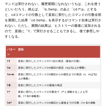
マンドは実行されない。履歴展開になれないうちは、これを使う
といいだろう。例えば、「ls /temp」のあと「cd !*:p」とする
と、cdコマンドの引数として直前に実行したコマンドの引数全部
を展開した結果「cd /temp」を表示するがコマンド自体は実行さ
れない。ただし、展開の結果は、ヒストリーの最後に追加される
ので、直後に「!!」で実行させることもできるし、後で参照しや
すくなる。
パター
意味
ン
!:1
直前に実行したコマンドの1つ目の単語（最初の引数）
!:n
直前に実行したコマンドのn個目の単語（nは1以上の整数）
!:n-m
直前に実行したコマンドのn個目からm個目までの単語（n、mは1以
上の整数）
!:$
直前に実行したコマンドの最後の単語
!:*
直前に実行したコマンドの引数全て（!*と省略することも可
能。!:1-$の省略形）
!:n*
直前に実行したコマンドのn個目から最後までの引数（!:n-$の省略