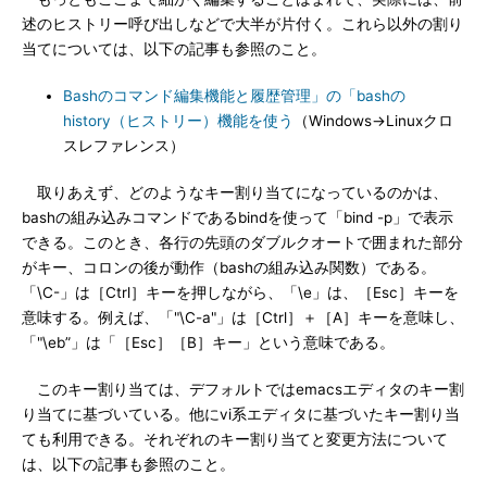
述のヒストリー呼び出しなどで大半が片付く。これら以外の割り
当てについては、以下の記事も参照のこと。
Bashのコマンド編集機能と履歴管理」の「bashの
history（ヒストリー）機能を使う
（Windows→Linuxクロ
スレファレンス）
取りあえず、どのようなキー割り当てになっているのかは、
bashの組み込みコマンドであるbindを使って「bind -p」で表示
できる。このとき、各行の先頭のダブルクオートで囲まれた部分
がキー、コロンの後が動作（bashの組み込み関数）である。
「\C-」は［Ctrl］キーを押しながら、「\e」は、［Esc］キーを
意味する。例えば、「"\C-a"」は［Ctrl］＋［A］キーを意味し、
「"\eb”」は「［Esc］［B］キー」という意味である。
このキー割り当ては、デフォルトではemacsエディタのキー割
り当てに基づいている。他にvi系エディタに基づいたキー割り当
ても利用できる。それぞれのキー割り当てと変更方法について
は、以下の記事も参照のこと。