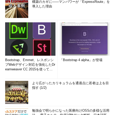
構築のカギに――マンパワーが「ExpressRoute」を
導入した理由
Bootstrap、Emmet、レスポンシ
「Bootstrap 4 alpha」が登場
ブWebデザイン対応を強化したDr
eamweaver CC 2015を使って
み...
より広がったカリキュラムを通過点に若者は上を目
指す (1/2)
勉強会で明らかになった医療向けOSSの多様な活用