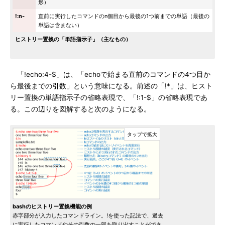
形）
!:n-
直前に実行したコマンドのn個目から最後の1つ前までの単語（最後の
単語は含まない）
ヒストリー置換の「単語指示子」（主なもの）
「!echo:4-$」は、「echoで始まる直前のコマンドの4つ目か
ら最後までの引数」という意味になる。前述の「!*」は、ヒスト
リー置換の単語指示子の省略表現で、「!:1-$」の省略表現であ
る。この辺りを図解すると次のようになる。
bashのヒストリー置換機能の例
赤字部分が入力したコマンドライン。!を使った記法で、過去
に実行したコマンドやその引数の一部を取り出すことができ