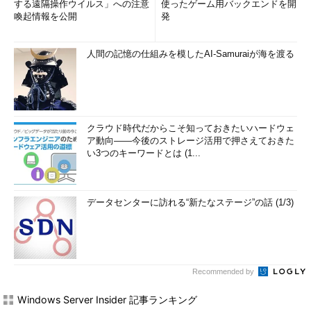
する遠隔操作ウイルス」への注意
使ったゲーム用バックエンドを開
喚起情報を公開
発
人間の記憶の仕組みを模したAI-Samuraiが海を渡る
クラウド時代だからこそ知っておきたいハードウェ
ア動向――今後のストレージ活用で押さえておきた
い3つのキーワードとは (1...
データセンターに訪れる“新たなステージ”の話 (1/3)
Recommended by
Windows Server Insider 記事ランキング