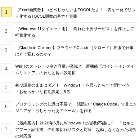
【Excel新関数】コピペじゃないよTOCOLだよ！ 表を一発でリス
ト化するTOCOL関数の基本と実践
【Windows 11ダイエット術】「隠れた不要サービス」を停止して
軽量化する
【Claude in Chrome】ブラウザのClaude（クロード）拡張で仕事
はどう変わるのか？
Win11のストレージ空き容量が激減？ 新機能「ポイントインタイ
ムリストア」のわなと賢い設定術
初期設定のままはダメ！ Windows 11を買ったらすぐ消すべき
「おせっかいな初期設定」5選
プログラミングの知識は不要？ 話題の「Claude Code」で非エン
ジニアが「欲しかったあのツール」を作る
【最終案内】2026年6月にWindows 11が起動不能に？ 「セキュ
アブート証明書」の期限切れリスクと対策、起動しなくなった場合
の対応策