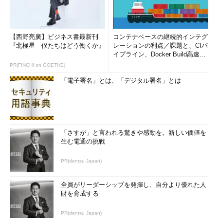
【西野亮廣】ビジネス書最新刊
コンテナベースの継続的インテグ
『北極星 僕たちはどう働くか』
レーションの利点／課題と、CIパ
イプライン、Docker Build高速化
のコツ (1/2...
PR(FINCHI on GOETHE)
「電子署名」とは、「デジタル署名」とは
「さすが」と言われる驚きや感動を。新しい価値を
生む電通の挑戦
PR(dentsu Japan)
全員がリーダーシップを発揮し、自分より優れた人
財を育成する
PR(dentsu Japan)