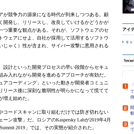
アが競争力の源泉になる時代が到来しつつある。顧
く開発し、リリースし、改良していけるかどうかが
アイ
一つ重要な観点がある。それが、ソフトウェアのセ
トウェアにせよ、自社が採用して活用するソフトウ
キャ
いじゃく）性が含まれ、サイバー攻撃に悪用される
Secu
、設計といった開発プロセスの早い段階からセキュ
組み入れながら開発を進めるアプローチが有効だ。
ュアコーディング」といった動きが開発者コミュニ
リリース後に深刻な脆弱性が明らかになって慌てて
側
が増え始めた。
開
やコードスキャンに取り組むだけでは防ぎ切れない
貌
撃」だ。ロシアのKaspersky Labが2019年4月
yst Summit 2019」では、その実態が紹介された。
で