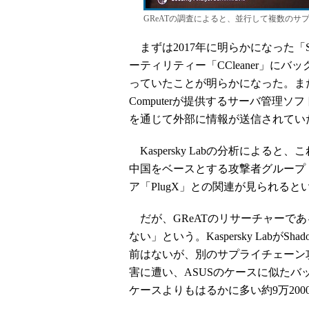
GReATの調査によると、並行して複数のサ
まずは2017年に明らかになった「Shado
ーティリティー「CCleaner」に
っていたことが明らかになった。またその
Computerが提供するサーバ管理
を通じて外部に情報が送信されてい
Kaspersky Labの分析によると
中国をベースとする攻撃者グループ「W
ア「PlugX」との関連が見られると
だが、GReATのリサーチャーであるV
ない」という。Kaspersky Labが
前はないが、別のサプライチェーン
害に遭い、ASUSのケースに似たバック
ケースよりもはるかに多い約9万20