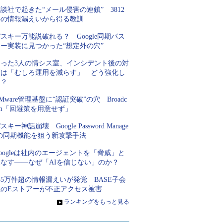
談社で起きた“メール侵害の連鎖” 3812
件の情報漏えいから得る教訓
スキー万能説破れる？ Google同期パス
キー実装に見つかった“想定外の穴”
たった3人の情シス室、インシデント後の対
策は「むしろ運用を減らす」 どう強化し
た？
Mware管理基盤に“認証突破”の穴 Broadc
om「回避策を用意せず」
スキー神話崩壊 Google Password Manage
rの同期機能を狙う新攻撃手法
oogleは社内のエージェントを「脅威」と
見なす――なぜ「AIを信じない」のか？
85万件超の情報漏えいが発覚 BASE子会
社のEストアーが不正アクセス被害
»
ランキングをもっと見る