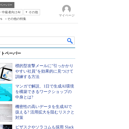
ペーパー
・中級者向けAI
その他
マイページ
ws
その他の特集
イトペーパー
標的型攻撃メールに“引っかかり
やすい社員”を効果的に見つけて
訓練する方法
マンガで解説、1日で生成AI環境
k
を構築できるワークショップの
中身とは?
機密性の高いデータを生成AIで
扱える? 活用拡大を阻むリスクと
対策
ビザスクやソラコムも採用 Slack