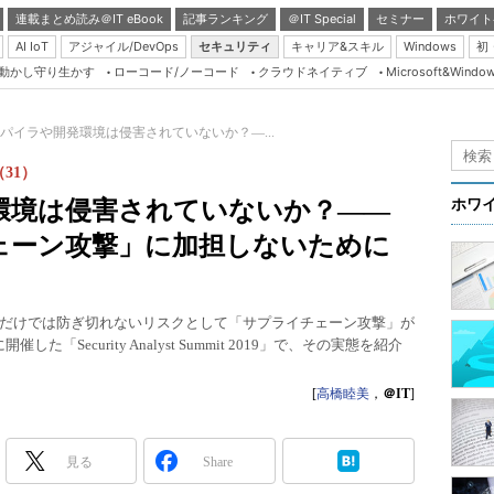
連載まとめ読み＠IT eBook
記事ランキング
＠IT Special
セミナー
ホワイト
AI IoT
アジャイル/DevOps
セキュリティ
キャリア&スキル
Windows
初
り動かし守り生かす
ローコード/ノーコード
クラウドネイティブ
Microsoft&Windo
Server & Storage
HTML5 + UX
パイラや開発環境は侵害されていないか？―...
Smart & Social
31）
Coding Edge
環境は侵害されていないか？――
ホワ
Java Agile
ェーン攻撃」に加担しないために
Database Expert
Linux ＆ OSS
だけでは防ぎ切れないリスクとして「サプライチェーン攻撃」が
Master of IP Networ
に開催した「Security Analyst Summit 2019」で、その実態を紹介
Security & Trust
[
高橋睦美
，
＠IT
]
Test & Tools
Insider.NET
見る
Share
ブログ