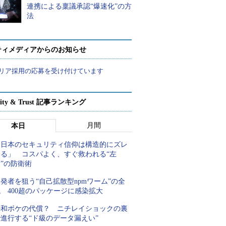
連携による稟議承認“爆速化”の方
法
ティメディアからのお知らせ
リア採用の応募を受け付けています
rity & Trust 記事ランキング
月間
本日
「日本のセキュリティ信仰は構造的にズレ
てる」 コスパよく、すぐ救われる“左
”の防衛術
発者を狙う“自己拡散型npmワーム”の全
 400超のパッケージに感染拡大
平和ボケの代償？ ニチレイショックの裏
進行する“ド級のデータ漏えい”