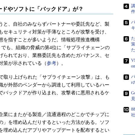
講
ードやソフトに「バックドア」が？
パ
うと、自社のみならずパートナーや委託先など、製
もセキュリティ対策が手薄なところが攻撃を受け、
態を指すことが多いようだ。情報処理推進機構
」でも、組織の脅威の第4位に「サプライチェーンの
げられており、業務委託先も含めたガバナンス、セ
V
対策が示されている（
参考
）。
mmit 2019で取り上げられた「サプライチェーン攻撃」は、も
パ
織が外部のベンダーから調達して利用しているハー
でバックドアが作り込まれ、攻撃者に悪用されるケ
G
8
企業にまたがる製造／流通過程のどこかでチップに
の」を埋め込んだりするといった方法がある。ソフ
を埋め込んだアプリやアップデートを配布するとい