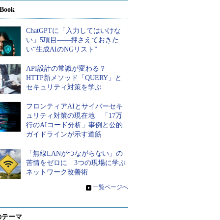
Book
ChatGPTに「入力してはいけな
い」5項目――押さえておきた
い“生成AIのNGリスト”
API設計の常識が変わる？
HTTP新メソッド「QUERY」と
セキュリティ対策を学ぶ
フロンティアAIとサイバーセキ
ュリティ対策の現在地 「17万
行のAIコード分析」事例と公的
ガイドラインが示す道筋
「無線LANがつながらない」の
苦情をゼロに 3つの現場に学ぶ
ネットワーク改善術
»
一覧ページへ
のテーマ