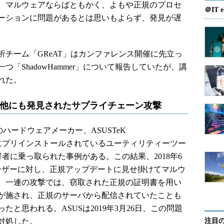
、マルウェアならばともかく、よもや正規のプロセ
＠IT e
ーションに問題があるとは思いもよらず、発見が遅
調査分析チーム「GReAT」はカンファレンス開催に先立っ
「ShadowHammer」について報告していたが、講
れた。
、他にも発見されたサプライチェーン攻撃
湾のハードウェアメーカー、ASUSTeK
ュータにプリインストールされているユーティリティーツー
lity」が攻撃者に乗っ取られた事例がある。この結果、2018年6
のユーザーに対し、正規アップデートに見せ掛けてマルウ
。一連の攻撃では、窃取された正規の証明書を用い
が施され、正規のサーバから配信されていたことも
と思われる。ASUSは2019年3月26日、この問題
対処した。
注目