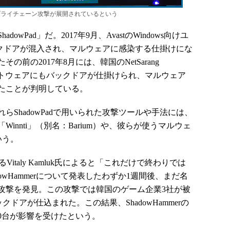
プライチェーン攻撃が展開されているという
wPad」だ。2017年9月、AvastのWindows向けユ
バックドアが混入され、マルウェアに感染する仕掛けにな
前の2017年8月には、韓国のNetSarang
ソフトウェアにもバックドアが仕掛けられ、マルウェア
たことが判明している。
、これらShadowPadで用いられた攻撃ツールや手法には、
innti」（別名：Barium）や、彼らが使うマルウェ
いう。
italy Kamluk氏によると「これだけで終わりでは
ShadowHammerについて発表したわずか1週間後、まだ名
攻撃を発見。この攻撃では韓国のゲーム企業3社が被
ドアが仕込まれた。この結果、ShadowHammerの
00台が影響を受けたという。