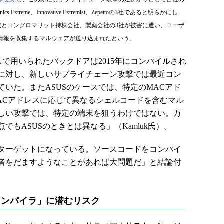
treme、Innovative Extremist、Zepettoの3社であると明らかにし
業とコングロマリット持株会社、製薬会社の3社が被害に遭い、ユーザ
情報を収集するマルウェアが送り込まれたという。
で用いられたバックドアは2015年にコンパイルされ
に対し、新しいサプライチェーン攻撃では最近コン
いた。またASUSのケースでは、特定のMACアド
ACアドレスに応じて異なるシェルコードを含むマル
しい攻撃では、特定の端末を狙うわけではない。万
もASUSのときとは異なる」（Kamluk氏）。
ターゲットになっている。ソースコードをコンパイ
者をだますようなことがあれば大問題だ」と結論付
コンパイラ」に潜むリスク