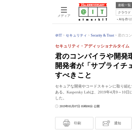
連載一覧
クラウド
メディア
AIを作
＠IT
セキュリティ
Security & Trust
君のコン
セキュリティ・アディッショナルタイム（
君のコンパイラや開発
開発者が「サプライチ
すべきこと
セキュアな開発やコードスキャンに取り組む
ある。Kaspersky Labは、2019年4月9～10日
した。
2019年05月07日 05時00分 公開
印刷
通知