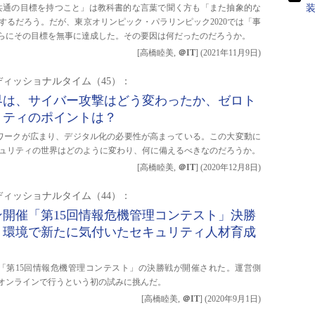
と共通の目標を持つこと」は教科書的な言葉で聞く方も「また抽象的な
するだろう。だが、東京オリンピック・パラリンピック2020では「事
らにその目標を無事に達成した。その要因は何だったのだろうか。
[高橋睦美,
＠IT
]
(
2021年11月9日
)
ィッショナルタイム（45）：
界は、サイバー攻撃はどう変わったか、ゼロト
リティのポイントは？
りテレワークが広まり、デジタル化の必要性が高まっている。この大変動に
ュリティの世界はどのように変わり、何に備えるべきなのだろうか。
[高橋睦美,
＠IT
]
(
2020年12月8日
)
ィッショナルタイム（44）：
開催「第15回情報危機管理コンテスト」決勝
ト環境で新たに気付いたセキュリティ人材育成
0日に「第15回情報危機管理コンテスト」の決勝戦が開催された。運営側
オンラインで行うという初の試みに挑んだ。
[高橋睦美,
＠IT
]
(
2020年9月1日
)