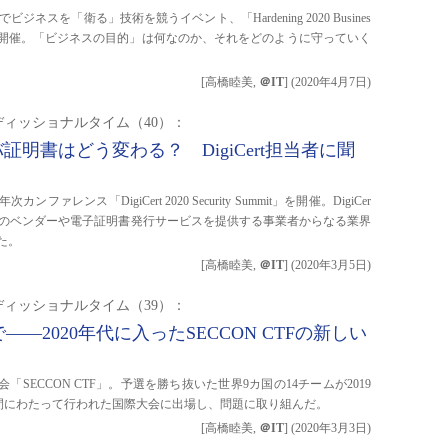
ネスを「衛る」技術を競うイベント、「Hardening 2020 Busines
s」が沖縄で開催。「ビジネスの目的」は何なのか、それをどのように守っていく
[高橋睦美,
＠IT
]
(
2020年4月7日
)
ィッショナルタイム（40）：
バ証明書はどう変わる？ DigiCert担当者に聞
に年次カンファレンス「DigiCert 2020 Security Summit」を開催。DigiCer
ウザのベンダーや電子証明書発行サービスを提供する事業者からなる業界
いた。
[高橋睦美,
＠IT
]
(
2020年3月5日
)
ィッショナルタイム（39）：
sで――2020年代に入ったSECCON CTFの新しい
「SECCON CTF」。予選を勝ち抜いた世界9カ国の14チームが2019
2日間にわたって行われた国際大会に出場し、問題に取り組んだ。
[高橋睦美,
＠IT
]
(
2020年3月3日
)