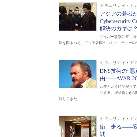
セキュリティ・アデ
アジアの若者が
Cybersecu
解決のカギは
サイバー攻撃に立ち向
決を図るべく、アジア各国のコミュニティーの有志が集い「
セキュリティ・アデ
DNS技術の“
由――AVAR 2
20年という時間がた
りする。AVARはそ
能してきた。
セキュリティ・アデ
衛、走る――変
戦