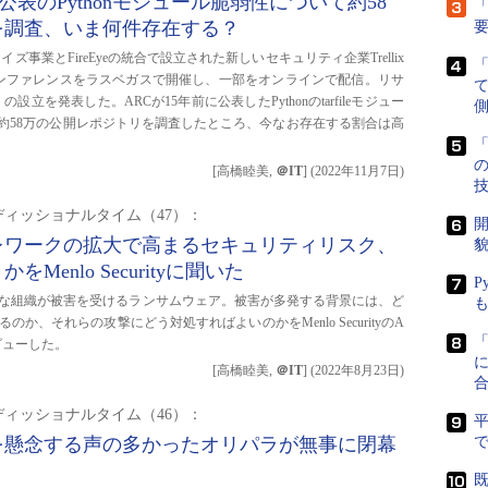
5年前公表のPythonモジュール脆弱性について約58
「
を調査、いま何件存在する？
ライズ事業とFireEyeの統合で設立された新しいセキュリティ企業Trellix
日、カンファレンスをラスベガスで開催し、一部をオンラインで配信。リサ
ter（ARC）の設立を発表した。ARCが15年前に公表したPythonのtarfileモジュー
側
約58万の公開レポジトリを調査したところ、今なお存在する割合は高
「
[高橋睦美,
＠IT
]
(
2022年11月7日
)
ィッショナルタイム（47）：
開
テレワークの拡大で高まるセキュリティリスク、
貌
Menlo Securityに聞いた
P
な組織が被害を受けるランサムウェア。被害が多発する背景には、ど
か、それらの攻撃にどう対処すればよいのかをMenlo SecurityのA
インタビューした。
に
[高橋睦美,
＠IT
]
(
2022年8月23日
)
ィッショナルタイム（46）：
を懸念する声の多かったオリパラが無事に閉幕
で
既