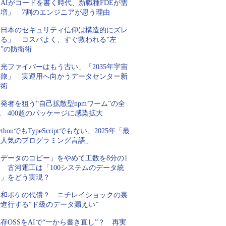
AIがコードを書く時代、新職種FDEが需
要増」 7割のエンジニアが思う理由
「日本のセキュリティ信仰は構造的にズレ
てる」 コスパよく、すぐ救われる“左
”の防衛術
光ファイバーはもう古い」「2035年宇宙
の旅」 実運用へ向かうデータセンター新
技術
発者を狙う“自己拡散型npmワーム”の全
 400超のパッケージに感染拡大
ythonでもTypeScriptでもない、2025年「最
も人気のプログラミング言語」
「データのコピー」をやめて工数を8分の1
 古河電工は「100システムのデータ統
合」をどう実現？
平和ボケの代償？ ニチレイショックの裏
進行する“ド級のデータ漏えい”
存OSSをAIで“一から書き直し”？ 再実