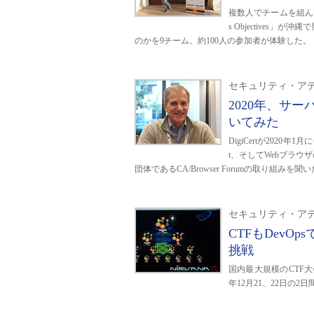
複数人でチームを組んでビジ
s Objective
のかを9チーム、約100人の参加者が体験した。
セキュリティ・アデ
2020年、サー
いてみた
DigiCertが2020年1月
t、そしてWebブラ
団体であるCA/Browser Forumの取り組みを聞
セキュリティ・アデ
CTFもDevOp
挑戦
国内最大規模のCTF大会
年12月21、22日の