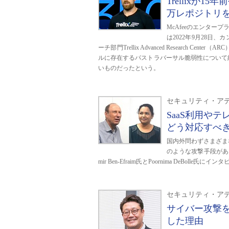
Trellixが1
万レポジトリ
McAfeeのエンタープ
は2022年9月28
ーチ部門Trellix Advanced Research Cen
ルに存在するパストラバーサル脆弱性について
いものだったという。
セキュリティ・アデ
SaaS利用や
どう対応すべきかを
国内外問わずさまざま
のような攻撃手段があるの
mir Ben-Efraim氏とPoornima DeBolle氏に
セキュリティ・アデ
サイバー攻撃
した理由