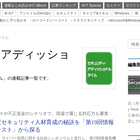
連載まとめ読み＠IT eBook
記事ランキング
＠IT Special
セミナー
ホワイト
AI IoT
アジャイル/DevOps
セキュリティ
キャリア&スキル
Windows
初
り動かし守り生かす
ローコード/ノーコード
クラウドネイティブ
Microsoft&Windo
Server & Storage
HTML5 + UX
タイム
Smart & Social
・アディッショ
Coding Edge
Java Agile
編集
Database Expert
ム」の連載記事一覧です。
Linux ＆ OSS
Master of IP Networ
日（月
Security & Trust
y We
定ミスや不正送金のシナリオで、現場で通じる対応力も審査：
Test & Tools
ど各社
セキュリティ人材育成の秘訣を「第19回情報
定して
Insider.NET
テスト」から探る
ブログ
日に、サイバー犯罪に関する白浜シンポジウムと並行し、第19回情報危機