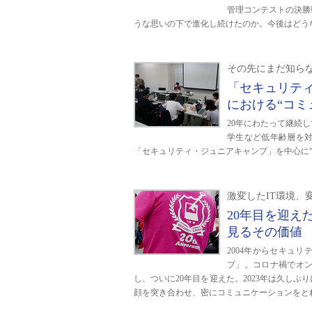
管理コンテストの決勝
うな思いの下で進化し続けたのか。今後はどう
その先にまだ知ら
「セキュリテ
における“コミ
20年にわたって継続
学生など低年齢層を
「セキュリティ・ジュニアキャンプ」を中心に
激変したIT環境、
20年目を迎え
見るその価値
2004年からセキュ
プ」。コロナ禍でオ
し、ついに20年目を迎えた。2023年は久し
顔を突き合わせ、密にコミュニケーションをと