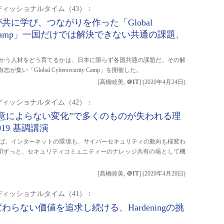
ィッショナルタイム（43）：
共に学び、つながりを作った「Global
rity Camp」一国だけでは解決できない共通の課題、
？
かう人材をどう育てるかは、日本に限らず各国共通の課題だ。その解
Global Cybersecurity Camp」を開催した。
[高橋睦美,
＠IT
]
(
2020年4月24日
)
ィッショナルタイム（42）：
悪意によらない変化”で多くのものが失われる理
019 基調講演
てば、インターネットの環境も、サイバーセキュリティの動向も様変わ
の間ずっと、セキュリティコミュニティーのナレッジ共有の場として機
[高橋睦美,
＠IT
]
(
2020年4月20日
)
ィッショナルタイム（41）：
わらない価値を追求し続ける、Hardeningの挑