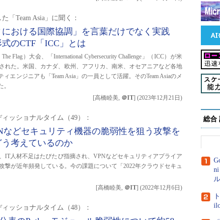
「Team Asia」に聞く：
ィにおける国際協調」を言葉だけでなく実践
式のCTF「ICC」とは
e Flag）大会、「International Cybersecurity Challenge」（ICC）が米
された。米国、カナダ、欧州、アフリカ、南米、オセアニアなど各地
ジニアも「Team Asia」の一員として活躍。そのTeam Asiaのメ
た。
[高橋睦美,
＠IT
]
(
2023年12月21日
)
ィッショナルタイム（49）：
総合
は、VPNなどセキュリティ機器の脆弱性を狙う攻撃を
どう考えているのか
、IT人材不足はたびたび指摘され、VPNなどセキュリティアプライア
G
攻撃が近年頻発している。今の課題について「2022年クラウドセキュ
n
ル
[高橋睦美,
＠IT
]
(
2022年12月6日
)
ト
i
ィッショナルタイム（48）：