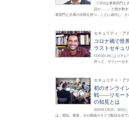
「CISOは事業部門
話か……」と飽き飽き
業部門と共通の目標を持つ」ことに成功し、さ
セキュリティ・アデ
コロナ禍で世
ラストセキュ
COVID-19によ
伴って、サイバーセキ
セキュリティ・アデ
初のオンライン
戦――リモー
の知見とは
2020年5月29、3
は、競技、審査、その模様のライブ配信を全て