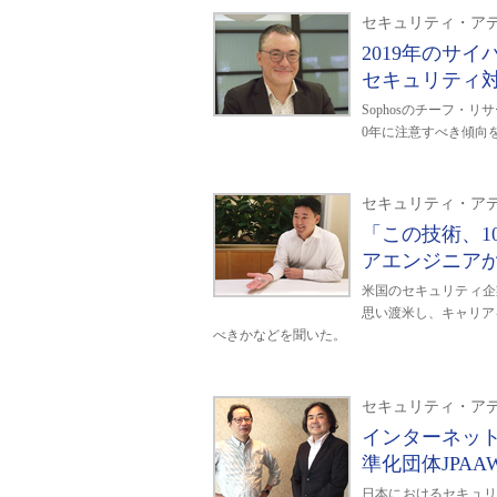
セキュリティ・アデ
2019年のサ
セキュリティ
Sophosのチーフ・
0年に注意すべき傾向
セキュリティ・アデ
「この技術、1
アエンジニア
米国のセキュリティ企業Fort
思い渡米し、キャリア
べきかなどを聞いた。
セキュリティ・アデ
インターネッ
準化団体JPA
日本におけるセキュリテ