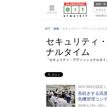
連載一覧
クラウド
メディア
AIを作
＠IT
連載
セキュリティ・アディッショナル
セキュリティ
ナルタイム
「セキュリティ・アディッショナルタイ
AWS WAFの設
長続きする高度
危機管理コン
2024年も7月4～6