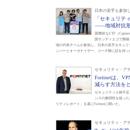
日本の若手も参加した
「セキュリテ
――地域対抗形
国際的なCTF（Capture Th
国サンディエゴで開催
域の代表チームが参加し、日本の若手セキュリティエン
ンバーとオーガナイザー、コーチ陣に話を伺っ
セキュリティ・アデ
Fortinet
減らす方法を
セキュリティ人材不足
ンスの脆弱性を狙った
リティレポート」を基にFortinetに聞いた。
セキュリティ・アデ