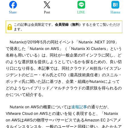
Share
Post
LINE
Hatena
この記事は会員限定です。
会員登録（無料）
すると全てご覧いただけ
ます。
Nutanixが2019年5月の同社イベント「Nutanix .NEXT 2019」
で発表した「Nutanix on AWS」（「Nutanix Xi Clusters」という
名称も用いている）は、同社が一般企業のITインフラに関し、ど
のような選択肢を提供しようとしているかを探るための、良い切
り口になり得る。本記事では、同社クラウド／AI担当バイスプレ
ジデントのビニー・ギル氏とCTO（最高技術責任者）のスニル・
ポッティ氏に聞いた話に基づき、企業・組織がNutanixによって
どのようなハイブリッド／マルチクラウドの選択肢を得られるの
かについて紹介する。
Nutanix on AWSの概要については
速報記事
の通りだが、
VMware Cloud on AWSとの違いを短く表現すると、「Nutanix
on AWSはAWSの物理サーバサービスであるAmazon EC 2ベアメ
タルインスタンスを、一般のユーザーと同様に使い、あたかもア