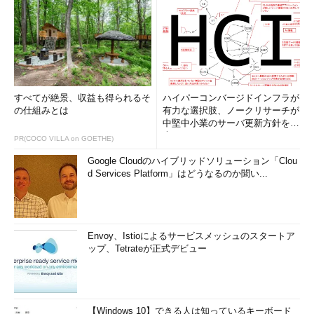
すべてが絶景、収益も得られるそ
ハイパーコンバージドインフラが
の仕組みとは
有力な選択肢、ノークリサーチが
中堅中小業のサーバ更新方針を調
査
PR(COCO VILLA on GOETHE)
Google Cloudのハイブリッドソリューション「Clou
d Services Platform」はどうなるのか聞い...
Envoy、Istioによるサービスメッシュのスタートア
ップ、Tetrateが正式デビュー
【Windows 10】できる人は知っているキーボード