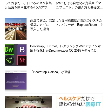
っておきたい、日ごろのネタ収集
petにおける自動化の定義書「マ
と活用を効率化する4つのアプリ
ニフェスト」の書き方と基礎文法
(1/3)
まとめ (1/5)
高速で安全、安定した専用線接続が理想のシステム
構築のカギに――マンパワーが「ExpressRoute」を
導入した理由
Bootstrap、Emmet、レスポンシブWebデザイン対
応を強化したDreamweaver CC 2015を使ってみ...
「Bootstrap 4 alpha」が登場