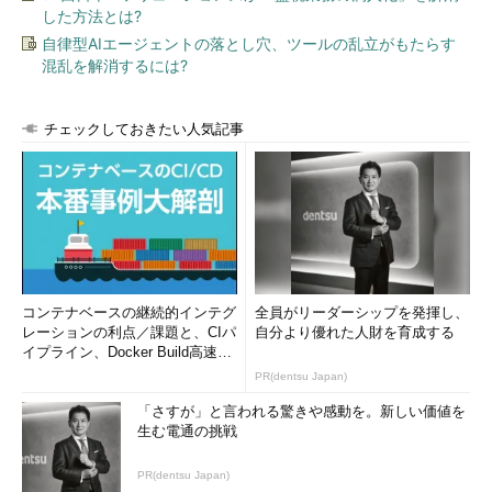
した方法とは?
自律型AIエージェントの落とし穴、ツールの乱立がもたらす
混乱を解消するには?
チェックしておきたい人気記事
コンテナベースの継続的インテグ
全員がリーダーシップを発揮し、
レーションの利点／課題と、CIパ
自分より優れた人財を育成する
イプライン、Docker Build高速化
のコツ (1/2...
PR(dentsu Japan)
「さすが」と言われる驚きや感動を。新しい価値を
生む電通の挑戦
PR(dentsu Japan)