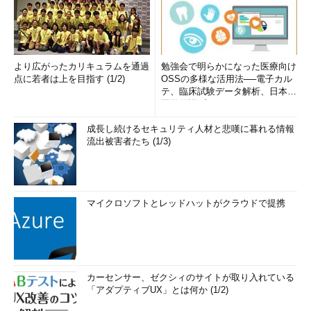
より広がったカリキュラムを通過
勉強会で明らかになった医療向け
点に若者は上を目指す (1/2)
OSSの多様な活用法──電子カル
テ、臨床試験データ解析、日本語
医学用語プラットフォーム、画...
成長し続けるセキュリティ人材と悲嘆に暮れる情報
流出被害者たち (1/3)
マイクロソフトとレッドハットがクラウドで提携
カーセンサー、ゼクシィのサイトが取り入れている
「アダプティブUX」とは何か (1/2)