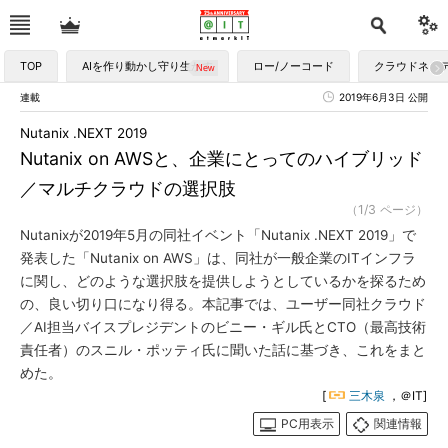
TOP
AIを作り動かし守り生かす
ロー/ノーコード
クラウドネイ
連載
2019年6月3日 公開
Nutanix .NEXT 2019
Nutanix on AWSと、企業にとってのハイブリッド
／マルチクラウドの選択肢
（1/3 ページ）
Nutanixが2019年5月の同社イベント「Nutanix .NEXT 2019」で
発表した「Nutanix on AWS」は、同社が一般企業のITインフラ
に関し、どのような選択肢を提供しようとしているかを探るため
の、良い切り口になり得る。本記事では、ユーザー同社クラウド
／AI担当バイスプレジデントのビニー・ギル氏とCTO（最高技術
責任者）のスニル・ポッティ氏に聞いた話に基づき、これをまと
めた。
[
三木泉
，＠IT]
PC用表示
関連情報