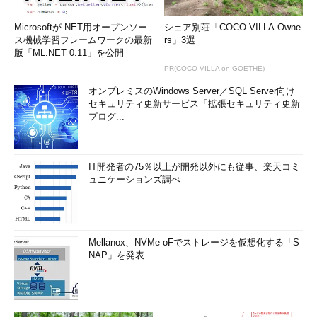
Microsoftが.NET用オープンソー
シェア別荘「COCO VILLA Owne
ス機械学習フレームワークの最新
rs」3選
版「ML.NET 0.11」を公開
PR(COCO VILLA on GOETHE)
オンプレミスのWindows Server／SQL Server向け
セキュリティ更新サービス「拡張セキュリティ更新
プログ...
IT開発者の75％以上が開発以外にも従事、楽天コミ
ュニケーションズ調べ
Mellanox、NVMe-oFでストレージを仮想化する「S
NAP」を発表