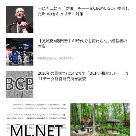
一にも二にも「防御」を――元CIAのCISOが提言し
た6つのセキュリティ対策
【見城徹×藤田晋】AI時代でも変わらない経営者の
本質
PR(FINCHI on GOETHE)
2018年の災害では34.2％で「BCPが機能した」、N
TTデータ経営研究所が調査