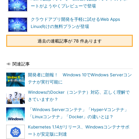
ートがようやくプレビューで登場
クラウドアプリ開発を手軽に試せるWeb Apps
画面4
Azure Portal App（プレビュー）は、WebベースのA
Linux向けの無料プランが登場
zureポータルと共通のエクスペリエンスをWebブラウザなし
で提供する
過去の連載記事が 78 件あります
Internet Explorer 11がサポートされなくなったわけではあ
りません
関連記事
Azure Portal App（プレビュー）は、以下のいずれかのURLか
開発者に朗報！ Windows 10でWindows Serverコン
らインストーラー（AzurePortalInstaller.exe）をダウンロードで
テナが実行可能に
きます。どちらからダウンロードした場合でも同じバージョン
（2019年5月末時点でv3.0.10）がインストールされます。プレビ
WindowsのDocker（コンテナ）対応、正しく理解で
ュー版であることは、ダウンロードページに表示される
きていますか？
Microsoft Software License Terms（ライセンス条項）に記載さ
「Windows Serverコンテナ」「Hyper-Vコンテナ」
れています。
「Linuxコンテナ」「Docker」の違いとは？
Kubernetes 1.14がリリース、Windowsコンテナサポ
https://portal.azure.com/app/Download
ートが安定版に到達
https://preview.portal.azure.com/app/Downlo