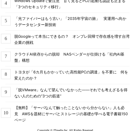
Windows Updateで要注意 甘く見るとPCの起動も認証も止まる
「3つのセキュリティ移行」
「光ファイバーはもう古い」「2035年宇宙の旅」 実運用へ向か
うデータセンター新技術
脱Googleって本当にできるの？ オンプレ回帰で存在感を増す台湾
企業の挑戦
クラウドAI依存からの脱却 NASベンダーが仕掛ける「社内AI基
盤」構想
トヨタが「6カ月もかかっていた高性能PCの調達」を不要に 何を
変えたのか？
「脱VMware」なんて望んでいなかった――それでも考えざるを得
ない人のための“3つの筋道”
【無料】「サーバなんて触ったことないから分からない」人も必
見 AWSを題材にサーバとストレージの基礎が学べる電子書籍150
ページ
Copyright © ITmedia Inc. All Rights Reserved.