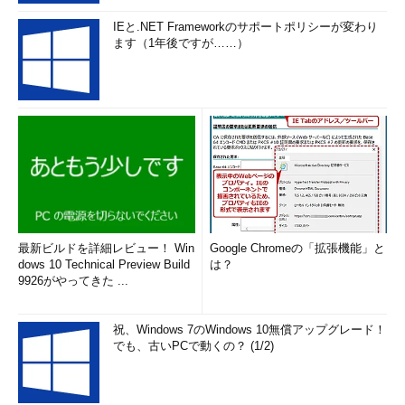
%APPDATA%\Microsoft\Windows\Start
IEと.NET Frameworkのサポートポリシーが変わり
Menu\Programs\AzurePortal
ます（1年後ですが……）
この点を含め、Azure Portal Appはプレビュー版であることに
注意してください。このプレビュー版は、「現状有姿のまま
（as-is）」「瑕疵（かし）を問わない条件（with all faults）」
で、かつ「提供可能な場合に提供し得る形で（as-available）」
提供されるもので、Azureサブスクリプション契約に含まれる
SLA（Service Level Agreement）や保証が制限されます。
筆者紹介
最新ビルドを詳細レビュー！ Win
Google Chromeの「拡張機能」と
dows 10 Technical Preview Build
は？
山市 良（やまいち りょう）
9926がやってきた ...
岩手県花巻市在住。Microsoft MVP：Cloud and Datacenter
祝、Windows 7のWindows 10無償アップグレード！
Management（2018/7/1）。SIer、IT出版社、中堅企業のシス
でも、古いPCで動くの？ (1/2)
テム管理者を経て、フリーのテクニカルライターに。Microsoft
製品、テクノロジーを中心に、IT雑誌、Webサイトへの記事の
寄稿、ドキュメント作成、事例取材などを手掛ける。個人ブロ