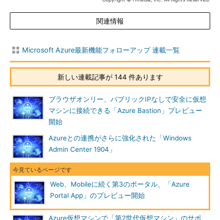
きるポータル
そして、つい最近、筆者が確認したのは2019年4月末ごろにな
関連情報
りますが、Webベース、モバイルアプリに続く、第3のポータル
としてWindows向けの「
Azure Portal App
」というアプリがプ
Microsoft Azure最新機能フォローアップ 連載一覧
レビュー機能として利用可能になりました。
ざっと試用した限り、Azureポータルとほとんど共通の管理機
新しい連載記事が 144 件あります
能および操作が可能なようです（
画面4
）。Azure Portal App
は、Azureの管理に使用するWindowsマシンで「Microsoft
ブラウザオンリー、パブリックIPなしで安全に仮想
Edge」や「Google Chrome」「Mozilla Firefox」「Apple
マシンに接続できる「Azure Bastion」プレビュー
Safari」といったモダンブラウザを利用できない環境向けに、
開始
WebブラウザなしでAzureポータルと同等のエクスペリエンスを
Azureとの連携がさらに強化された「Windows
提供することを目的としているようです。
Admin Center 1904」
Web、Mobileに続く第3のポータル、「Azure
Portal App」のプレビュー開始
Azure仮想マシンで「第2世代仮想マシン」のサポ