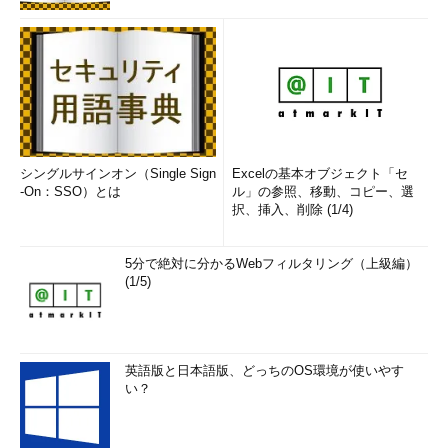
Microsoft Edge、Google Chrome、Mozilla Firefox、Apple
Safariの最新バージョンと同じく、推奨されるWebブラウザにリ
ストされています。
Azure Portal Appが案内されるからといって、IE 11の使用がサ
ポートされなくなるわけではありません。しかし、将来的には推
奨されなくなる可能性はあります。Azure Portal Appはそのとき
を想定してのプレビュー提供という意味合いがあるのかもしれま
シングルサインオン（Single Sign
Excelの基本オブジェクト「セ
せん。
-On：SSO）とは
ル」の参照、移動、コピー、選
択、挿入、削除 (1/4)
サポートされているデバイス
（Microsoft Azure）
5分で絶対に分かるWebフィルタリング（上級編）
Azure Portal App（プレビュー）のアンインストール
(1/5)
現在のAzure Portal Appには、アンインストール機能が見当た
りません。Windows 10の場合は、以下のディレクトリを丸ごと
削除することでクリーンアップできました。
英語版と日本語版、どっちのOS環境が使いやす
い？
%LOCALAPPDATA%\Microsoft\AzurePortal