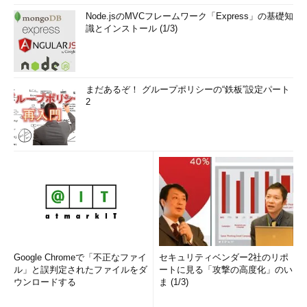
グは『
山市良のえぬなんとかわーるど
』。近著は『
ITプロフェ
Node.jsのMVCフレームワーク「Express」の基礎知
ッショナル向けWindowsトラブル解決 コマンド＆テクニック
識とインストール (1/3)
集
』（日経BP社）。
まだあるぞ！ グループポリシーの“鉄板”設定パート
2
Google Chromeで「不正なファイ
セキュリティベンダー2社のリポ
ル」と誤判定されたファイルをダ
ートに見る「攻撃の高度化」のい
ウンロードする
ま (1/3)