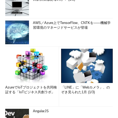
AWS／Azure上でTensorFlow、CNTKを――機械学
習環境のマネージドサービスが登場
AzureでIoTプロジェクトを共同検
「LINE」に「Webカメラ」、の
証する「IoTビジネス共創ラボ」
ぞき見られた1月 (1/3)
AngularJS