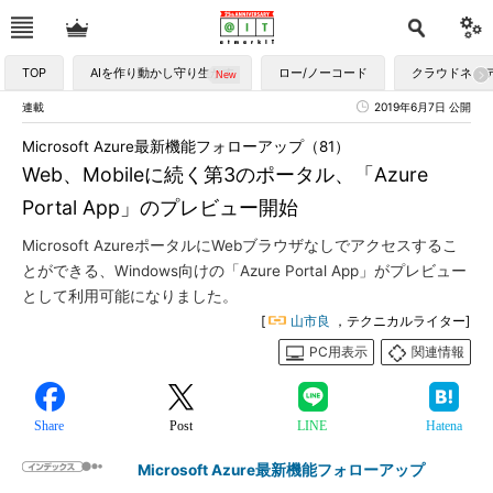
TOP
AIを作り動かし守り生かす
ロー/ノーコード
クラウドネイ
連載
2019年6月7日 公開
Microsoft Azure最新機能フォローアップ（81）
Web、Mobileに続く第3のポータル、「Azure
Portal App」のプレビュー開始
Microsoft AzureポータルにWebブラウザなしでアクセスするこ
とができる、Windows向けの「Azure Portal App」がプレビュー
として利用可能になりました。
[
山市良
，テクニカルライター]
PC用表示
関連情報
Share
Post
LINE
Hatena
Microsoft Azure最新機能フォローアップ