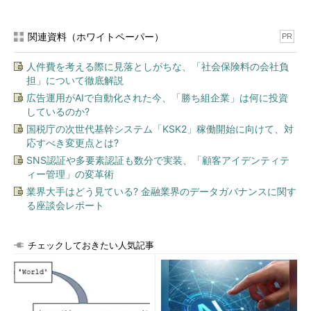
ad
関連資料（ホワイトペーパー）
PR
人件費を考える際に見落としがちな、「社会保険料の会社負
Azure Portal AppはユニバーサルWindowsプラットフォーム
担」について徹底解説
（UWP）アプリではなく、デスクトップアプリ（Win32アプ
広告運用がAIで自動化された今、「勝ち組企業」は何に投資
リ）であり、
しているのか?
「%LOCALAPPDATA%\Microsoft\AzurePortal\Production\Micro
国税庁の次世代基幹システム「KSK2」稼働開始に向けて、対
softAzurePortal.exe」ディレクトリにインストールされます。シ
応すべき変更点とは?
ステム要件は確認できませんでしたが、Windows 10やWindows
SNS認証や多要素認証も数分で実装、「顧客アイデンティテ
Server 2016／2019はもちろん、Windows 7にもインストールし
ィー管理」の変革術
て利用できました。
業界大手はどう見ている? 金融業界のデータガバナンスに関す
る座談会レポート
ユーザーごとにインストールされるため、管理者権限は要求さ
れません。ただし、インストール可能なのは64bit（x64）OSの
チェックしておきたい人気記事
みです。Azure Portal Appは32bitアプリですが、インストーラー
が64bitになっていました。
実は、2019年4月末ごろから、AzureポータルまたはAzureプレ