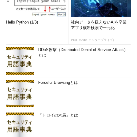
ビューポータルに「Internet Explorer（IE）11」でアクセスする
と、上記のいずれかのWebページにリダイレクトされるようにな
りました（
画面5
）。
Hello Python (1/3)
社内データを扱えないAIを卒業
アプリ横断検索で一元化
PR(ITmedia エンタープライズ)
DDoS攻撃（Distributed Denial of Service Attack）
とは
Forceful Browsingとは
画面5
AzureポータルまたはAzureプレビューポータルにInt
ernet Explorer 11でアクセスすると、「app/Welcome」のW
ebサイトにリダイレクトされてAzure Portal Appが案内され
る
「トロイの木馬」とは
現行のAzureポータルは、ほとんどのデスクトップPCやノート
ブックPC、タブレットデバイスの主要なWebブラウザから利用
できます。以下の公式ドキュメントにあるように、IE 11は、