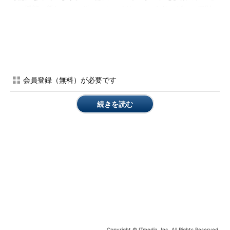
ュー機能（新しいユーザーエクスペリエンスやサービスの個別の
プレビュー機能）が追加されますが、プレビューポータルは
Azureポータルに実装される予定の最新のポータル機能をいち早
く試して評価できるものです（
画面3
）。Azureを運用環境で利
用する場合は、正式版のAzureポータルを使用すべきです。
Get early access to the newest Azure portal
会員登録（無料）が必要です
features
［英語］（Microsoft Azure）
続きを読む
画面3
Azureプレビューポータル（https://preview.portal.
azure.com/）は、最新のAzureポータル機能を早期に評価で
Copyright © ITmedia, Inc. All Rights Reserved.