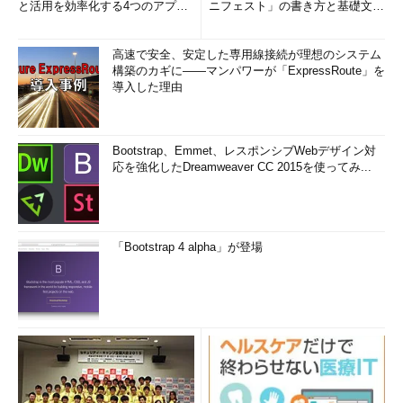
と活用を効率化する4つのアプリ
ニフェスト」の書き方と基礎文法
(1/3)
まとめ (1/5)
高速で安全、安定した専用線接続が理想のシステム
構築のカギに――マンパワーが「ExpressRoute」を
導入した理由
Bootstrap、Emmet、レスポンシブWebデザイン対
応を強化したDreamweaver CC 2015を使ってみ...
「Bootstrap 4 alpha」が登場