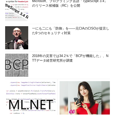
Microsoft、プログラミング言語「TypeScript 3.4」
のリリース候補版（RC）を公開
一にも二にも「防御」を――元CIAのCISOが提言し
た6つのセキュリティ対策
2018年の災害では34.2％で「BCPが機能した」、N
TTデータ経営研究所が調査