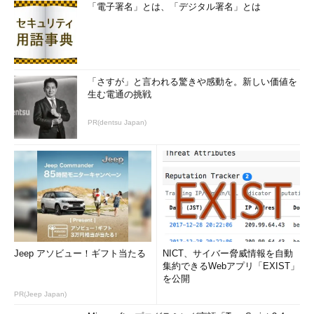
「電子署名」とは、「デジタル署名」とは
「さすが」と言われる驚きや感動を。新しい価値を
生む電通の挑戦
PR(dentsu Japan)
Jeep アソビュー！ギフト当たる
NICT、サイバー脅威情報を自動
集約できるWebアプリ「EXIST」
を公開
PR(Jeep Japan)