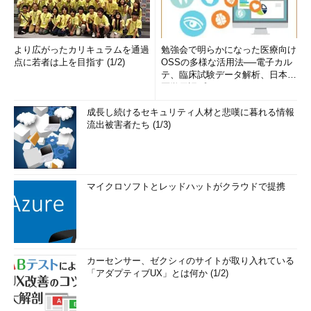
より広がったカリキュラムを通過
勉強会で明らかになった医療向け
点に若者は上を目指す (1/2)
OSSの多様な活用法──電子カル
テ、臨床試験データ解析、日本語
医学用語プラットフォーム、画...
成長し続けるセキュリティ人材と悲嘆に暮れる情報
流出被害者たち (1/3)
マイクロソフトとレッドハットがクラウドで提携
カーセンサー、ゼクシィのサイトが取り入れている
「アダプティブUX」とは何か (1/2)