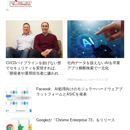
CI/CDパイプラインを妨げない形
社内データを扱えないAIを卒業
でセキュリティを実現すれば、
アプリ横断検索で一元化
「開発者や運用担当者に嫌われな
いWAF」は可能か
PR(ITmedia エンタープライズ)
Faceook、AI処理向けのモジュラーハードウェアプ
ラットフォームとASICを発表
Googleが「Chrome Enterprise 73」をリリース