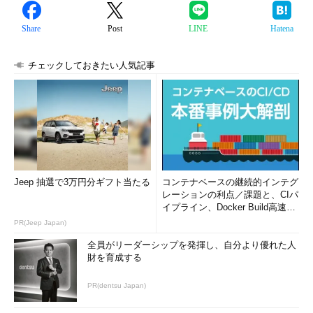
Share
Post
LINE
Hatena
チェックしておきたい人気記事
Jeep 抽選で3万円分ギフト当たる
コンテナベースの継続的インテグ
レーションの利点／課題と、CIパ
イプライン、Docker Build高速化
のコツ (1/2...
PR(Jeep Japan)
全員がリーダーシップを発揮し、自分より優れた人
財を育成する
PR(dentsu Japan)