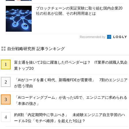
ブロックチェーンの実証実験に取り組む国内企業20
社の社名が公開、その利用用途とは
Recommended by
自分戦略研究所 記事ランキング
富士通を抜いて2位に躍進したITベンダーは？ IT業界の就職人気企
業トップ20
「AIがコードを書く時代、新職種FDEが需要増」 7割のエンジニア
が思う理由
「AIコーディングブーム」が去ったUSで、エンジニアに求められる
「本体の強さ」
約8割「内定期間中に学ぶべき」 未経験エンジニア自主学習のハ
ードル2位「モチベ維持」を超えた1位は？