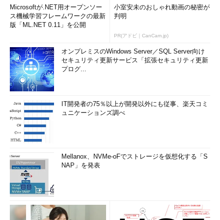
Microsoftが.NET用オープンソー
小室安未のおしゃれ動画の秘密が
ス機械学習フレームワークの最新
判明
版「ML.NET 0.11」を公開
PR(アドビ｜CanCam.jp)
オンプレミスのWindows Server／SQL Server向け
セキュリティ更新サービス「拡張セキュリティ更新
プログ...
IT開発者の75％以上が開発以外にも従事、楽天コミ
ュニケーションズ調べ
Mellanox、NVMe-oFでストレージを仮想化する「S
NAP」を発表