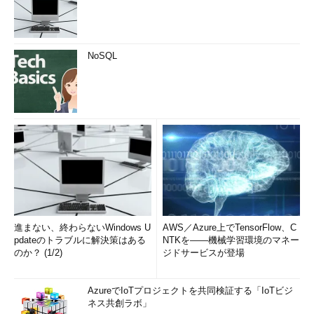
セキュリティにおける最大の問題点を指摘した。
「マイクロサービスもサーバレスも大いに結構だが、『どうや
ってモニタリングするか』が空白になっている。早く作って早く
NoSQL
デリバリーしたサービスの中で起こる障害を検知し、集約し、対
応するためのループをどうやって回していくかが大きな課題。ク
ラウドプラットフォーマーが提供していく機能の中で注目すべき
ポイントだ」（岡田氏）
古川氏もこれに同意し、「作るスピード重視でマイクロサービ
ス／サーバレスに突っ込んでいくと、モニタリング技術の欠如が
大問題になる」と述べた。ただ、あくまで今は過渡期であるのも
事実。技術も未成熟な中で中途半端に手を付けるよりも、今の時
点ではそのリスクを許容しつつ、信頼関係とのバランスを取りな
がらじっくり調べるというのが現実的な落としどころになりそう
進まない、終わらないWindows U
AWS／Azure上でTensorFlow、C
だ。
pdateのトラブルに解決策はある
NTKを――機械学習環境のマネー
のか？ (1/2)
ジドサービスが登場
AzureでIoTプロジェクトを共同検証する「IoTビジ
ネス共創ラボ」