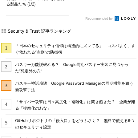
る製品たち (1/2)
Recommended by
Security & Trust 記事ランキング
「日本のセキュリティ信仰は構造的にズレてる」 コスパよく、す
ぐ救われる“左側”の防衛術
パスキー万能説破れる？ Google同期パスキー実装に見つかっ
た“想定外の穴”
パスキー神話崩壊 Google Password Managerの同期機能を狙う
新攻撃手法
「サイバー攻撃は日々高度化・複雑化」は聞き飽きた？ 企業が陥
る「複雑化のわな」
GitHubリポジトリの「侵入口」をどうふさぐ？ 無料で使える6つ
のセキュリティ設定