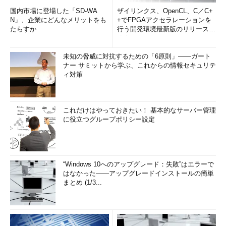
さらに古川氏は、マイクロサービス／サーバレスの世界におけ
国内市場に登場した「SD-WA
ザイリンクス、OpenCL、C／C+
る信頼関係の重要さについて付け加えた。
N」、企業にどんなメリットをも
+でFPGAアクセラレーションを
たらすか
行う開発環境最新版のリリースを
発表
「セキュリティ業界の中には、『他者を信じない』スタイルの
人もいる。そうした人にとって、どことも連携しない、ある意味
未知の脅威に対抗するための「6原則」――ガート
『スタンドアロン』な環境は心地よいが、何かしら事故が起きた
ナー サミットから学ぶ、これからの情報セキュリテ
ときに柔軟に対応できなかったり、新しいことをしたくても動き
ィ対策
が鈍くてできなかったりするなどの課題もある。新しいビジネス
をスピードアップさせていくには、システム設計においても、プ
ラットフォーマーをはじめ、いろいろなところを信頼し、連携す
これだけはやっておきたい！ 基本的なサーバー管理
に役立つグループポリシー設定
る設計にしないといけない。セキュリティの側面からは、そこの
バランスをどう保つかが肝だ」（古川氏）
“Windows 10へのアップグレード：失敗”はエラーで
はなかった――アップグレードインストールの簡単
まとめ (1/3...