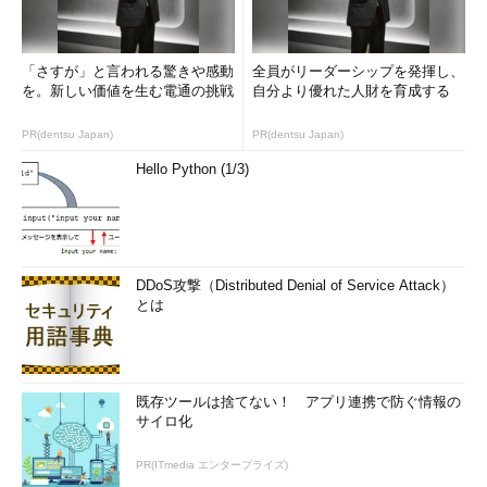
岡田氏はマイクロサービスの一例としてNetflixのサービスアー
キテクチャを紹介し、「あらゆる処理を、APIを呼んで行うこと
で、例えば画像表示の機能1つが落ちてしまっても全体は落ちる
「さすが」と言われる驚きや感動
全員がリーダーシップを発揮し、
ことなく、システム全体のリライアビリティーをまあまあ確保で
を。新しい価値を生む電通の挑戦
自分より優れた人財を育成する
きることが利点だ」とした。
PR(dentsu Japan)
PR(dentsu Japan)
Hello Python (1/3)
DDoS攻撃（Distributed Denial of Service Attack）
とは
既存ツールは捨てない！ アプリ連携で防ぐ情報の
Netflixの500を超えるマイクロサービスのイメージ図
サイロ化
既存のシステムを分割してマイクロサービス化すれば、それぞ
PR(ITmedia エンタープライズ)
れが独立して実行されるため、メンテナンスも他の部分のことを