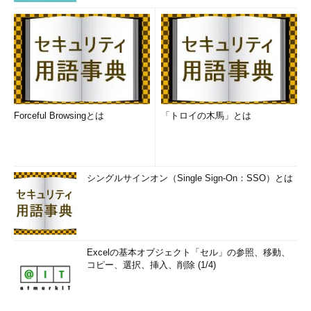
考えずに独立して行えるし、開発のリポジトリも分割され、コン
パクトになる。コードをバージョンアップするにせよ、問題を修
正するにせよ、サービス全体にまたがって調整を行う必要がな
い。多くの企業が、モノリシックなアーキテクチャをマイクロサ
ービスに分解しようとしているのも、こんな利点があるからだと
いう。
Forceful Browsingとは
「トロイの木馬」とは
「一方で、これに伴ってコードレビューの単位も極端に短くな
ってくる。このため、セキュリティ脆弱（ぜいじゃく）性診断を
行うとしたら、オーダーの方法も変わってくるのではないか」
（岡田氏）
シングルサインオン（Single Sign-On：SSO）とは
古川氏はさらに、「加えて、各関数に認証、認可の機能を持た
せなければならない。開発者側でそのことをしっかり意識し、セ
キュアバイデザインの考え方で認証、認可の機能を入れておかな
いと、後から何か起きたときの原因究明が困難になる」と指摘し
Excelの基本オブジェクト「セル」の参照、移動、
た。
コピー、選択、挿入、削除 (1/4)
設計段階でのセキュリティが足りないとどうなるか――「デス・
スター」の場合