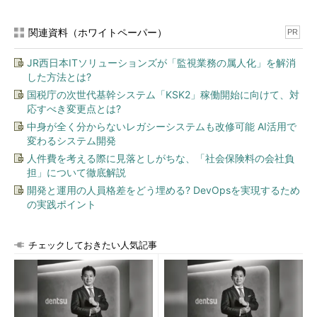
「マイクロサービス／サーバレスはゲームチェンジャーであり、
セキュリティ屋としても追い掛けていかなければならないことが
関連資料（ホワイトペーパー）
PR
多い。まだ始まったばかりの領域だが、それだけに課題も多い」
と述べた。
JR西日本ITソリューションズが「監視業務の属人化」を解消
した方法とは?
設計段階でのセキュリティ「シフトレフト」「セキュアバイデザ
国税庁の次世代基幹システム「KSK2」稼働開始に向けて、対
イン」が今まで以上に重要に
応すべき変更点とは?
中身が全く分からないレガシーシステムも改修可能 AI活用で
古川氏は、具体的には、設計段階でのセキュリティが今まで以
変わるシステム開発
上に重要になるとみている。
人件費を考える際に見落としがちな、「社会保険料の会社負
担」について徹底解説
「セキュリティ対策は“防御”のアプローチから始まったが、今
開発と運用の人員格差をどう埋める? DevOpsを実現するため
や素早く脅威を検知し、迅速に対応するところまで含めて考えな
の実践ポイント
ければならない。最近は『シフトレフト』という形で、設計の段
階でセキュリティ対策を意識していくことが推奨されているが、
マイクロサービス／サーバレス時代では特に、この考え方が大事
チェックしておきたい人気記事
になる。設計／開発段階でのセキュリティを強化しないと、早く
見つけて対処したり、フォレンジックで原因を究明したりといっ
たことができなくなる恐れがある」（古川氏）