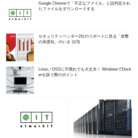
Google Chromeで「不正なファイル」と誤判定され
たファイルをダウンロードする
Sophosによるレポート（PDF）
から
「モノリシックで設計しており、データやログなどが全て手元
にあるにもかかわらず、『やばい』と気付いて調べることに対し
セキュリティベンダー2社のリポートに見る「攻撃
て日本はとても無頓着だ」（岡田氏）
の高度化」のいま (1/3)
背景の一つには、ISMSやPCI DSSといったコンプライアンス
への準拠が「運用管理者やセキュリティ担当者のやること」と受
け止められがちな日本特有の風土もあるだろう。
Linux／OSSに不慣れでも大丈夫！ WindowsでDock
erを扱う際のポイント
岡田氏はその上で、やや過激に「『コンプライアンスがあるか
ら頑張らなければいけない』という現場ならやめた方がいい。シ
ステムに対する愛着を持ち、良いものをどんどんデリバリーする
ため、信頼できるOpsチームのいる現場でコーディングできるこ
とが理想では」と述べた。古川氏も、そうした信頼関係の上で
「それぞれが『ここは自分たちが責任を持ってやる』『向こうが
作ったものを信頼してつなげる』という責任感のチェーンが必要
ではないか」とした。