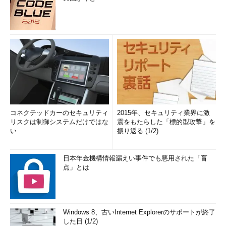
ているサービスや蓄積したデータは、基本的には預けた相手の持
ち物になるという意識を持たないと、大きな悲劇に陥る可能性が
ある」とした。
デリバリースピード重視の裏で、いざというときのために備
えるモニタリングがおろそかに
さらに岡田氏は、「マイクロサービス／サーバレスによって何
のスピードを担保したいかが、サービス設計の鍵になるのではな
いか」と述べた。
コネクテッドカーのセキュリティ
2015年、セキュリティ業界に激
リスクは制御システムだけではな
震をもたらした「標的型攻撃」を
マイクロサービス／サーバレスによって、ぱっとサービスを作
い
振り返る (1/2)
ってすぐデリバリーしたり、すぐにアップデートできたりするよ
うになったが、不具合やサイバー攻撃など何か障害が起きたとき
には原因の調査に非常に多くの時間がかかるようにもなった。こ
日本年金機構情報漏えい事件でも悪用された「盲
点」とは
れはつまり、デリバリースピードを重視するか、障害時の調査ス
ピードを重視するかのバランスを考えて設計することも重要だと
いえるだろう。
Windows 8、古いInternet Explorerのサポートが終了
岡田氏は最後にあらためて、マイクロサービス／サーバレスの
した日 (1/2)