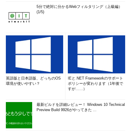
5分で絶対に分かるWebフィルタリング（上級編）
機能の追加や修正がすぐ行える一方、マイクロサービス／サー
(1/5)
バレスによってソフトウェアの仕様とリポジトリの在り方、グラ
ンドデザインの在り方、さらには実装チームや組織の在り方が全
く変わってくる。その恩恵を受ける上で、ソフトウェアをどのよ
うに管理し、安全性をどのように担保するか。
岡田氏が設計段階でのセキュリティが足りないモノリシックの
例として挙げたのは、映画『スター・ウォーズ』シリーズに出て
きた、敵方、帝国軍の宇宙要塞「デス・スター」だ。「デス・ス
ターは非常に強い要塞だが、セキュアバイデザインやシフトレフ
トが足りておらず、設計にSingle Point of Failure（SPoF）があ
英語版と日本語版、どっちのOS
IEと.NET Frameworkのサポート
った」（岡田氏）
環境が使いやすい？
ポリシーが変わります（1年後で
すが……）
デス・スターのように密結合のシステムならばコントロールし
やすく、防御しやすそうに思えるが、たった1つの問題でメルト
最新ビルドを詳細レビュー！ Windows 10 Technical
ダウンしてしまう恐れがある。ただし、その原因は追及しやす
Preview Build 9926がやってきた ...
い。一方マイクロサービス／サーバレスでは、他者と共存共栄し
なければシステムの安定運営は維持できない。ただし、分散処理
というメリットがある――岡田氏は、モノリシックとマイクロサ