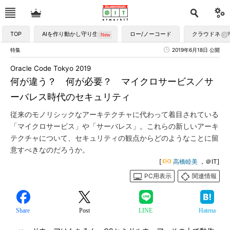
TOP
AIを作り動かし守り生かす
ロー/ノーコード
クラウドネイ
特集
2019年6月18日 公開
Oracle Code Tokyo 2019
何が違う？ 何が必要？ マイクロサービス／サ
ーバレス時代のセキュリティ
従来のモノリシックなアーキテクチャに代わって着目されている
「マイクロサービス」や「サーバレス」。これらの新しいアーキ
テクチャについて、セキュリティの観点からどのようなことに留
意すべきなのだろうか。
[
高橋睦美
，＠IT]
PC用表示
関連情報
Share
Post
LINE
Hatena