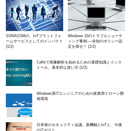
スマートアシスタントに見るプラットフォーマーとの連携
他者であるクラウドプラットフォーマーを信頼する上でセキュ
SORACOMの、IoTプラットフォ
Windows 10のトラブルシューテ
リティの観点からはどのようなポイントに留意すべきなのだろう
ームサービスとしてのインパクト
ィング事例──未知のポリシー設
か。
(1/2)
定を探せ！ (1/2)
「まず、他者を信頼してつながる以上、他者に依存する部分が
Caffeで画像解析を始めるための基礎知識とインス
増えることは認識しなければならない。どのスタックまでトレー
トール、基本的な使い方 (1/2)
スできる必要があるか、どこまで調べる必要があるかが重要にな
る。もし自分のサービスで問題が生じたとき、相手方がどのコン
ポーネントでどう処理したかといった事柄を開示してくれない
と、対処しようがないことになる」（岡田氏）
Windows系ITエンジニアのための産業用ドローン開
発環境
そして岡田氏は、「クラウド上に構築したシステムやデータは
クラウド事業者のものになる」という事実を指摘した元CIA
CISO（最高情報セキュリティ責任者）の言葉を引き合いに出
し、「他者のプラットフォームに乗ったとき、自分たちの動かし
日本発のセキュリティ会議、新機軸とIoTと、今後
の広がりと