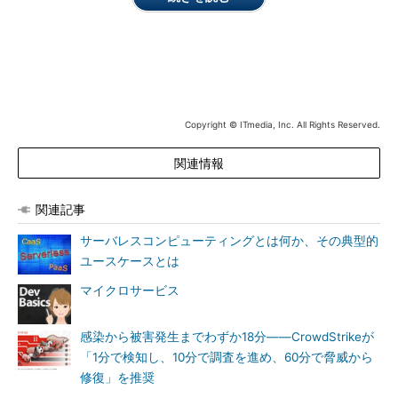
岡田氏は冒頭、サーバレスの利点を「コードだけ、関数だけを
置いておけば動くため、サーバのことやスケーラビリティについ
てはクラウドのプラットフォーマーに任せ、自分たちで考えなく
て済むこと」と説明した。逆に言えば、プラットフォーム側に何
か問題があれば、その上のサービス全てに障害が起きてしまうこ
Copyright © ITmedia, Inc. All Rights Reserved.
とにもなる。
関連情報
関連記事
サーバレスコンピューティングとは何か、その典型的
ユースケースとは
マイクロサービス
感染から被害発生までわずか18分――CrowdStrikeが
プラットフォーマーが提供する「サーバレス」の例
「1分で検知し、10分で調査を進め、60分で脅威から
修復」を推奨
これはセキュリティの観点から見ても大きな変化だ。古川氏は