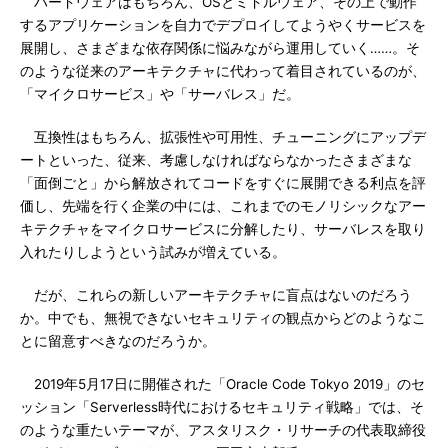
ハードウェアはもちろん、OSとミドルウェア、その上で動作
するアプリケーションを自力でデプロイしてようやくサービスを
展開し、さまざまな依存関係に悩みながら運用していく……。そ
のような従来のアーキテクチャに代わって着目されているのが、
「マイクロサービス」や「サーバレス」だ。
互換性はもちろん、拡張性や可用性、チューニングにアップデ
ートといった、従来、考慮しなければならなかったさまざまな
「面倒ごと」から解放されてコードをすぐに展開できる利点を評
価し、先端を行く企業の中には、これまでのモノリシックなアー
キテクチャをマイクロサービスに分解したり、サーバレスを取り
入れたりしようという試みが増えている。
だが、これらの新しいアーキテクチャに盲点はないのだろう
か。中でも、無視できないセキュリティの観点からどのようなこ
とに留意すべきなのだろうか。
2019年5月17日に開催された「Oracle Code Tokyo 2019」のセ
ッション「Serverless時代におけるセキュリティ戦略」では、そ
のような重たいテーマが、アスタリスク・リサーチの代表取締役