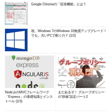
ービス／サーバレス、双方の利点と課題を整理した。
Google Chromeの「拡張機能」とは？
「コンプライアンスのため」よりも「より良いサービスを作
るため」のセキュリティを
国内を見渡すと、新興のWebサービス業界でこそマイクロサー
祝、Windows 7のWindows 10無償アップグレード！
ビス／サーバレスの波が広がり始めたが、全体からすればモノリ
でも、古いPCで動くの？ (1/2)
シックなアーキテクチャがまだ大半を占めている。その今です
ら、セキュリティ企業の調査によると、サイバー攻撃を受けてか
ら侵害に気付くまでに多くの時間を要しており、特に日本は他国
に比べ気付くのが遅いのが実情だ（
参考
）。
Node.jsのMVCフレームワーク
まだあるぞ！ グループポリシー
「Express」の基礎知識とインス
の“鉄板”設定パート2
トール (1/3)