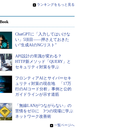
»
ランキングをもっと見る
Book
ChatGPTに「入力してはいけな
い」5項目――押さえておきた
い“生成AIのNGリスト”
API設計の常識が変わる？
HTTP新メソッド「QUERY」と
セキュリティ対策を学ぶ
フロンティアAIとサイバーセキ
ュリティ対策の現在地 「17万
行のAIコード分析」事例と公的
ガイドラインが示す道筋
「無線LANがつながらない」の
苦情をゼロに 3つの現場に学ぶ
ネットワーク改善術
»
一覧ページへ