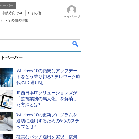
ペーパー
・中級者向けAI
その他
マイページ
ws
その他の特集
イトペーパー
Windows 10の頻繁なアップデー
トをどう乗り切る? テレワーク時
代のPC運用術
JR西日本ITソリューションズが
k
「監視業務の属人化」を解消し
た方法とは?
Windows 10の更新プログラムを
適切に適用するための5つのステ
ップとは?
確実なパッチ適用を実現、横河