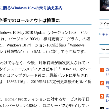
贈るWindows 10への乗り換え案内
ョン、企業でのロールアウトは慎重に
アイ
ws 10 May 2019 Update（バージョン1903、ビル
キャ
され、バージョン1903の「機能更新プログラム」の段
dows 10 バージョン1809以前の「Windows
Ser
「半期チャネル（対象指定）」（SAC-T）に対しても同様です。
わけではなく、今後、対象範囲が順次拡大されてい
ンストールメディアはビルド「18362.30」がベー
C
い
またはアップグレード後に、最新ビルドに更新され
8362.116」、2019年6月の定例更新後のビルド番
日
向
は、Home／Proエディションに対するサービス終了日
ows 10 バージョン1803と、既にサービスが終了してい