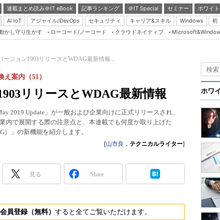
連載まとめ読み＠IT eBook
記事ランキング
＠IT Special
セミナー
ホワイト
AI IoT
アジャイル/DevOps
セキュリティ
キャリア&スキル
Windows
初
り動かし守り生かす
ローコード/ノーコード
クラウドネイティブ
Microsoft&Windo
Server & Storage
HTML5 + UX
10 バージョン1903リリースとWDAG最新情報...
Smart & Social
り換え案内（51）
Coding Edge
ョン1903リリースとWDAG最新情報
ホワ
Java Agile
10 May 2019 Update」が一般および企業向けに正式リリースされ、
Database Expert
業内で展開する際の注意点と、本連載でも何度か取り上げた
Linux ＆ OSS
uard（WDAG）」の新機能を紹介します。
[
山市良
，
テクニカルライター
]
Master of IP Networ
Security & Trust
見る
Share
Test & Tools
Insider.NET
会員登録（無料）
すると全てご覧いただけます。
ブログ