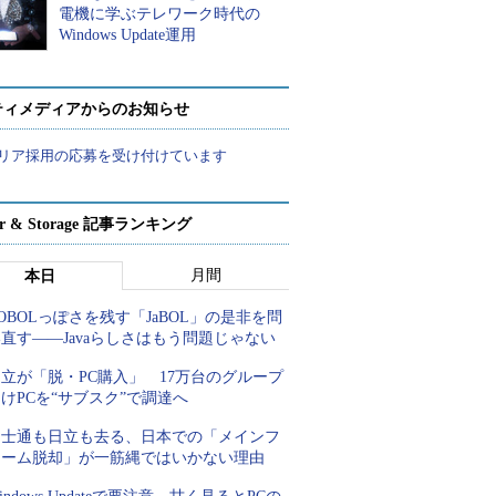
電機に学ぶテレワーク時代の
Windows Update運用
ティメディアからのお知らせ
リア採用の応募を受け付けています
ver & Storage 記事ランキング
月間
本日
OBOLっぽさを残す「JaBOL」の是非を問
直す――Javaらしさはもう問題じゃない
立が「脱・PC購入」 17万台のグループ
けPCを“サブスク”で調達へ
富士通も日立も去る、日本での「メインフ
レーム脱却」が一筋縄ではいかない理由