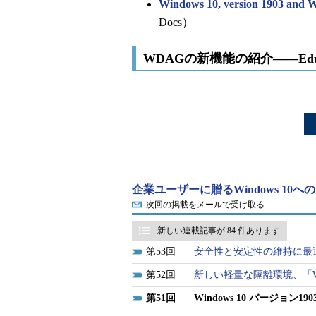
Windows 10, version 1903 and W
Docs）
WDAGの新機能の紹介――Educa
企業ユーザーに贈るWindows 10
次回の掲載をメールで受け取る
新しい連載記事が 84 件あります
53
安全性と安定性の維持に最適な「
52
新しい軽量な隔離環境、「W
51
Windows 10 バージョン