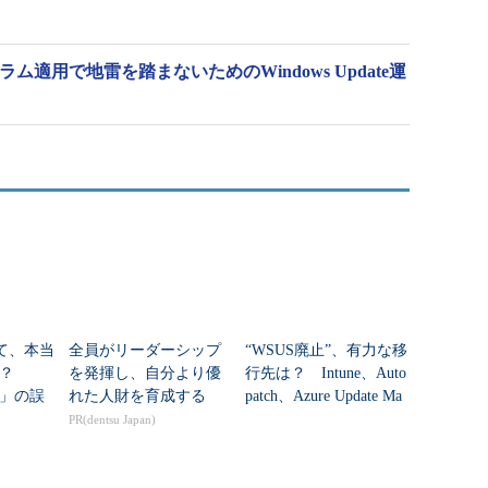
グラム適用で地雷を踏まないためのWindows Update運
って、本当
全員がリーダーシップ
“WSUS廃止”、有力な移
と？
を発揮し、自分より優
行先は？ Intune、Auto
」の誤
れた人財を育成する
patch、Azure Update Ma
nagerの違いを整...
PR(dentsu Japan)