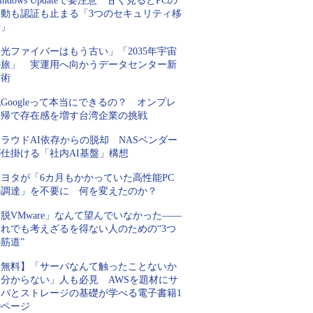
indows Updateで要注意 甘く見るとPCの
起動も認証も止まる「3つのセキュリティ移
行」
光ファイバーはもう古い」「2035年宇宙
の旅」 実運用へ向かうデータセンター新
技術
Googleって本当にできるの？ オンプレ
回帰で存在感を増す台湾企業の挑戦
ラウドAI依存からの脱却 NASベンダー
が仕掛ける「社内AI基盤」構想
トヨタが「6カ月もかかっていた高性能PC
の調達」を不要に 何を変えたのか？
脱VMware」なんて望んでいなかった――
それでも考えざるを得ない人のための“3つ
筋道”
【無料】「サーバなんて触ったことないか
ら分からない」人も必見 AWSを題材にサ
ーバとストレージの基礎が学べる電子書籍1
0ページ