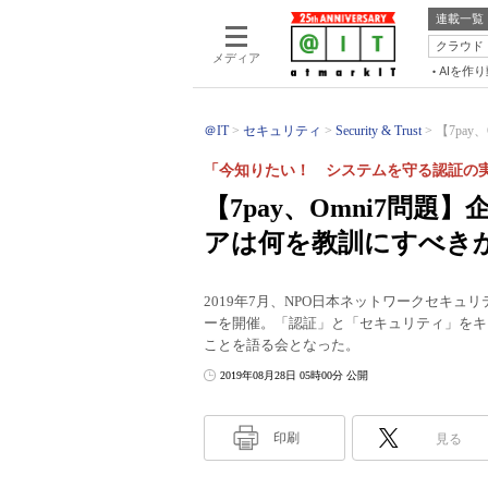
連載一覧
クラウド
メディア
AIを作
＠IT
セキュリティ
Security & Trust
【7pay
「今知りたい！ システムを守る認証の
【7pay、Omni7問
アは何を教訓にすべき
2019年7月、NPO日本ネットワークセキ
ーを開催。「認証」と「セキュリティ」をキ
ことを語る会となった。
2019年08月28日 05時00分 公開
印刷
見る