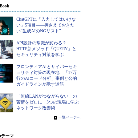
Book
ChatGPTに「入力してはいけな
い」5項目――押さえておきた
い“生成AIのNGリスト”
API設計の常識が変わる？
HTTP新メソッド「QUERY」と
セキュリティ対策を学ぶ
フロンティアAIとサイバーセキ
ュリティ対策の現在地 「17万
行のAIコード分析」事例と公的
ガイドラインが示す道筋
「無線LANがつながらない」の
苦情をゼロに 3つの現場に学ぶ
ネットワーク改善術
»
一覧ページへ
のテーマ