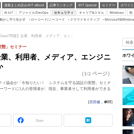
連載まとめ読み＠IT eBook
記事ランキング
＠IT Special
セミナー
ホワイト
AI IoT
アジャイル/DevOps
セキュリティ
キャリア&スキル
Windows
初
り動かし守り生かす
ローコード/ノーコード
クラウドネイティブ
Microsoft&Windo
Server & Storage
HTML5 + UX
、Omni7問題】企業、利用者、メディア、エン...
Smart & Social
実態」セミナー
Coding Edge
題】企業、利用者、メディア、エンジニ
ホワ
Java Agile
か
Database Expert
（1/2 ページ）
Linux ＆ OSS
ュリティ協会が「今知りたい！ システムを守る認証の実態」セミナ
ーワードに3人の登壇者が、現在、事業者そして利用者ができる
Master of IP Networ
Security & Trust
[
宮田健
，
＠IT
]
Test & Tools
Insider.NET
Share
ブログ