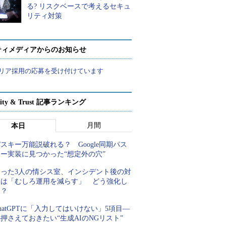
る? リスクベースで考えるセキュ
リティ対策
ティメディアからのお知らせ
リア採用の応募を受け付けています
rity & Trust 記事ランキング
月間
本日
スキー万能説破れる？ Google同期パス
キー実装に見つかった“想定外の穴”
たった3人の情シス室、インシデント後の対
策は「むしろ運用を減らす」 どう強化し
た？
hatGPTに「入力してはいけない」5項目―
押さえておきたい“生成AIのNGリスト”