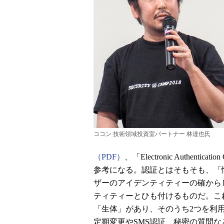
ココン 技術領域投資室パートナー 林達也氏
（PDF）
、「Electronic Authen
参考になる。認証とはそもそも、「
ザーのアイデンティティーの確から
ティティーとひも付けるものだ。こ
「生体」があり、そのうち2つを利
定期変更やSMS認証、秘密の質問