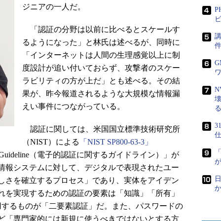
ジニアの一人だ。
P
ビ
「認証の分野は以前に比べるとスケールす
講
るようになった」と林氏は述べるが、同時に
「インターネットは人間の生理感覚以上に制
度設計が追い付いておらず、攻撃者のスケー
ラビリティの方が上だ」とも述べる。その結
N
果が、昨今報道されるような大規模な情報漏
えい事件につながっている。
認証に関しては、米国国立標準技術研究所
仕
（NIST）による
「NIST SP800-63-3」
tication Guideline（電子的認証に関するガイドライン）」が
情報システムに対して、デジタルで表現されたユー
日
しさを確立するプロセス」であり、実体をアイデン
れを実現するための認証の要素は「知識」「所有」
用するものが「二要素認証」だ。また、パスワードの
など「専門家的には新規に使うべきではないとする方