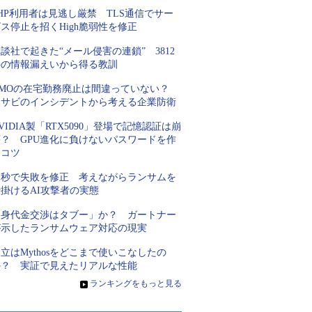
HP利用者は見逃し厳禁 TLS通信でサー
ス停止を招くHigh脆弱性を修正
談社で起きた“メール侵害の連鎖” 3812
件の情報漏えいから得る教訓
GMOの在宅勤務廃止は間違っていない？
ワサビのインシデントから考える企業防衛
VIDIA製「RTX5090」登場で記憶認証は崩
壊？ GPU進化に負けないパスワードを作
るコツ
31秒で失敗を修正 考えながらランサムを
掛けるAI攻撃者の実態
「身代金交渉はタブー」か？ ガートナー
が示したランサムウェア対応の現実
立はMythosをどこまで使いこなしたの
か？ 実証で見えたリアルな性能
»
ランキングをもっと見る