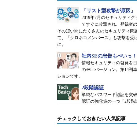
「リスト型攻撃が原因」
2019年7月のセキュリティ
てすぐに攻撃され、登録者
その短い間にたくさんのセキュリティ問
て、「クロネコメンバーズ」も攻撃を受
に。
社内SEの忠告もぺいっ！
情報セキュリティの啓発を
の＠ITバージョン。第14
ションです。
2段階認証
単純なパスワード認証を突
認証の強化策の一つ「2段階
チェックしておきたい人気記事