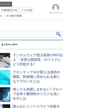
ペーパー
・中級者向けAI
その他
マイページ
ws
その他の特集
イトペーパー
ランサムウェア侵入経路の80%以
上 「外部公開資産」のリスクに
どう対処する?
フロンティアAIが変える攻防の
k
構図、防御側に求められる新た
なアプローチとは
情シスも把握しきれない? グルー
プ全体で脆弱性やリスクを洗い
出すには
限られたリソースでどう対処す