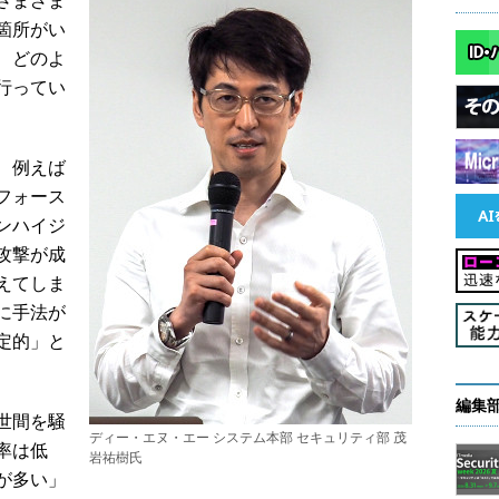
さまざま
箇所がい
、どのよ
行ってい
、例えば
フォース
ンハイジ
攻撃が成
えてしま
に手法が
定的」と
編集
世間を騒
ディー・エヌ・エー システム本部 セキュリティ部 茂
率は低
岩祐樹氏
が多い」