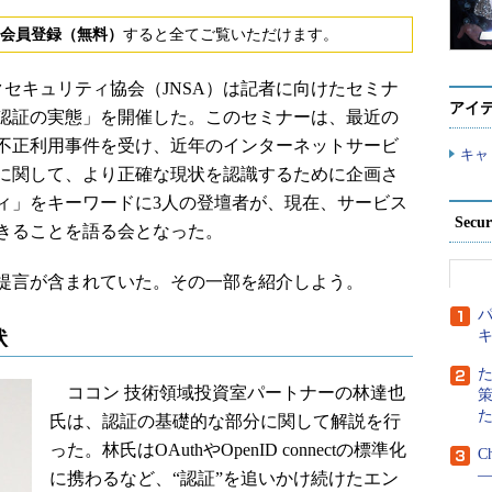
会員登録（無料）
すると全てご覧いただけます。
ークセキュリティ協会（JNSA）は記者に向けたセミナ
アイ
認証の実態」を開催した。このセミナーは、最近の
不正利用事件を受け、近年のインターネットサービ
キャ
に関して、より正確な現状を認識するために企画さ
ィ」をキーワードに3人の登壇者が、現在、サービス
Secu
きることを語る会となった。
提言が含まれていた。その一部を紹介しよう。
パ
状
ココン 技術領域投資室パートナーの林達也
氏は、認証の基礎的な部分に関して解説を行
った。林氏はOAuthやOpenID connectの標準化
C
―
に携わるなど、“認証”を追いかけ続けたエン