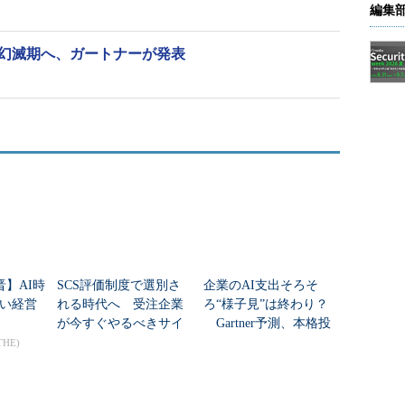
編集
は幻滅期へ、ガートナーが発表
晋】AI時
SCS評価制度で選別さ
企業のAI支出そろそ
い経営
れる時代へ 受注企業
ろ“様子見”は終わり？
が今すぐやるべきサイ
Gartner予測、本格投
バー対策
資の行方は
THE)