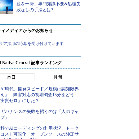
題を一掃、専門知識不要&処理失
敗なしの手法とは?
ティメディアからのお知らせ
リア採用の応募を受け付けています
d Native Central 記事ランキング
月間
本日
「AI時代、開発スピード／規模は認知限界
超え」 障害対応の初期調査15分をどう
「実質ゼロ」にした？
AIガバナンスの失敗を招くのは「人のギャ
ップ」
無料でAIコーディングの利用状況、トーク
ンコスト可視化 オープンソースのMCPサ