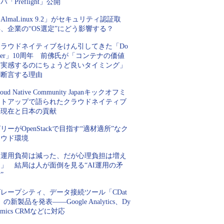
バ「Preflight」公開
AlmaLinux 9.2」がセキュリティ認証取
、企業の“OS選定”にどう影響する？
クラウドネイティブをけん引してきた「Do
ker」10周年 前佛氏が「コンテナの価値
を実感するのにちょうど良いタイミング」
と断言する理由
loud Native Community Japanキックオフミ
ートアップで語られたクラウドネイティブ
の現在と日本の貢献
リーがOpenStackで目指す“適材適所”なク
ラウド環境
「運用負荷は減った、だが心理負担は増え
」 結局は人が面倒を見る“AI運用の矛
”
レープシティ、データ接続ツール「CDat
」の新製品を発表――Google Analytics、Dy
amics CRMなどに対応