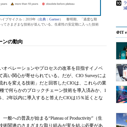
ハイプサイクル：2019年（
出典：Gartner
） 黎明期、「過度な期
ってさまざまな技術が並んでいる。生産性の安定期に入った技術
＠IT e
ーンの動向
いオペレーションやプロセスの改革を目指すイノベ
い関心が寄せられている。だが、CIO Surveyによ
流れを変える技術」だと回答したCIOは、これらの業
業種で何らかのブロックチェーン技術を導入済みか、1
％、2年以内に導入すると答えたCIOは15％近くとな
が始まる“Plateau of Productivity”（生
技術関連のさまざまな取り組みが実を結ぶ必要があ