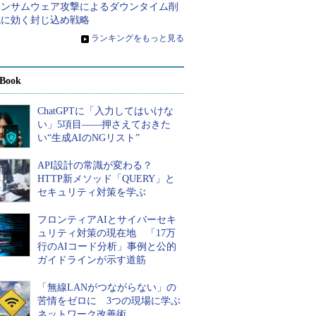
ランサムウェア攻撃によるダウンタイム削
減に効く封じ込め戦略
»
ランキングをもっと見る
Book
ChatGPTに「入力してはいけな
い」5項目――押さえておきた
い“生成AIのNGリスト”
API設計の常識が変わる？
HTTP新メソッド「QUERY」と
セキュリティ対策を学ぶ
フロンティアAIとサイバーセキ
ュリティ対策の現在地 「17万
行のAIコード分析」事例と公的
ガイドラインが示す道筋
「無線LANがつながらない」の
苦情をゼロに 3つの現場に学ぶ
ネットワーク改善術