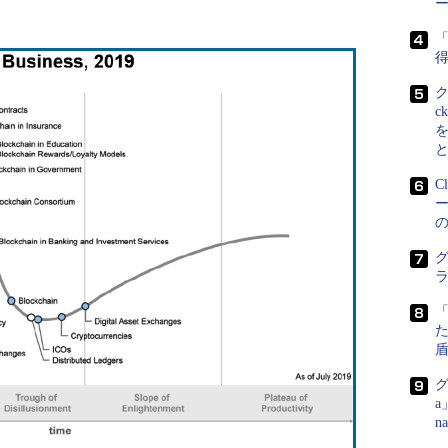
ー
「
得
c
C
グ
た
盾
グ
a
n