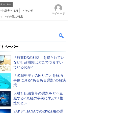
ペーパー
・中級者向けAI
その他
マイページ
ws
その他の特集
イトペーパー
「行政DXの利益」を得られてい
ない行政機関はどこでつまずい
ているのか?
「名刺発注」の困りごとを解消
k
事例に見る“あるある課題”の解決
策
人材と組織変革の課題をどう克
服する? 丸紅の事例に学ぶDX推
進のヒント
SAP S/4HANAでのRPA活用の課