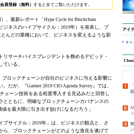
会員登録（無料）
すると全てご覧いただけます。
最新レポート「Hype Cycle for Blockchain
チェーンビジネスのハイプサイクル：2019年）を発表し、ブ
アイ
にほとんどの業種において、ビジネスを変えるような影
キャ
シュトリサーチバイスプレジデントを務めるデビッド・
Clou
している。
、ブロックチェーンが自社のビジネスに与える影響に
artner 2019 CIO Agenda Survey』では、
ックチェーン技術をある程度導入する見込みだと回答し
ラとともに、明確なブロックチェーンガバナンスの
の価値を最大限に引き出す妨げになるだろう」
プサイクル：2019年」は、ビジネスの観点と、さ
から、ブロックチェーンがどのような進化を遂げて