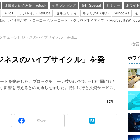
連載まとめ読み＠IT eBook
記事ランキング
＠IT Special
セミナー
ホワイト
AI IoT
アジャイル/DevOps
セキュリティ
キャリア&スキル
Windows
初
り動かし守り生かす
ローコード/ノーコード
クラウドネイティブ
Microsoft&Windo
Server & Storage
HTML5 + UX
クチェーンビジネスのハイプサイクル」を発...
Smart & Social
Coding Edge
ジネスのハイプサイクル」を発
ホワ
Java Agile
Database Expert
レポートを発表した。ブロックチェーン技術は今後5～10年間にほと
Linux ＆ OSS
な影響を与えるとの見通しを示した。特に銀行と投資サービス、
Master of IP Networ
[
＠IT
]
Security & Trust
Test & Tools
Share
Insider.NET
ブログ