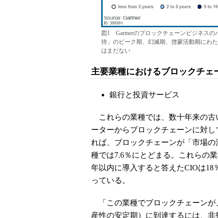
図1 Gartnerのブロックチェーンビジネスの
待」のピーク期、幻滅期、啓蒙活動期にわた
はまだない
主要業種におけるブロックチェ
銀行と投資サービス
これらの業種では、数十年来の古
ーターからブロックチェーンに対して高
れば、ブロックチェーンが「市場の
種では7.6％にとどまる。これらの
年以内に導入すると答えたCIOは18
っている。
「この業種でブロックチェーンが、一般への普及
産性の安定期）に到達するには、非