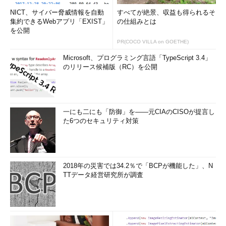
NICT、サイバー脅威情報を自動
すべてが絶景、収益も得られるそ
集約できるWebアプリ「EXIST」
の仕組みとは
を公開
PR(COCO VILLA on GOETHE)
Microsoft、プログラミング言語「TypeScript 3.4」
のリリース候補版（RC）を公開
一にも二にも「防御」を――元CIAのCISOが提言し
た6つのセキュリティ対策
2018年の災害では34.2％で「BCPが機能した」、N
TTデータ経営研究所が調査