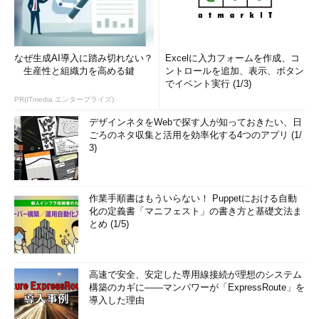
なぜ生成AI導入に踏み切れない？
Excelに入力フォームを作成、コ
生産性と組織力を高める鍵
ントロールを追加、表示、ボタン
でイベント実行 (1/3)
PR(ITmedia エンタープライズ)
デザインネタをWebで探す人が知っておきたい、日
ごろのネタ収集と活用を効率化する4つのアプリ (1/
3)
作業手順書はもういらない！ Puppetにおける自動
化の定義書「マニフェスト」の書き方と基礎文法ま
とめ (1/5)
高速で安全、安定した専用線接続が理想のシステム
構築のカギに――マンパワーが「ExpressRoute」を
導入した理由