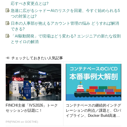
応すべき変更点とは?
急速に広がるシャドーAIのリスクを回避、今すぐ始められる5
つの対策とは?
日本の人事部が抱えるアカウント管理の悩み どうすれば解消
できる?
「AI駆動開発」で現場はどう変わる? エンジニアの新たな役割
とサイロの解消
チェックしておきたい人気記事
FINCHI主催「IVS2026」トーク
コンテナベースの継続的インテグ
セッションが話題に！
レーションの利点／課題と、CIパ
イプライン、Docker Build高速化
のコツ (1/2...
PR(FINCHI on GOETHE)