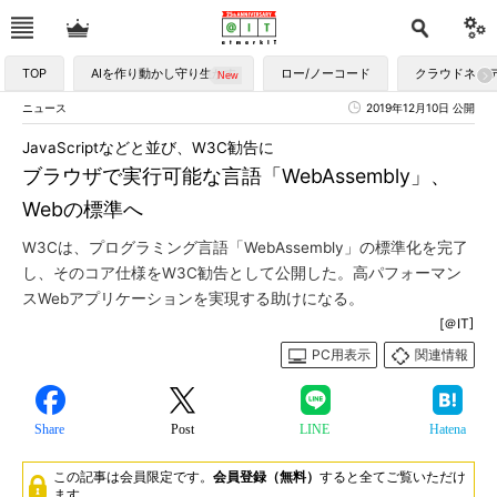
TOP
AIを作り動かし守り生かす
ロー/ノーコード
クラウドネイ
ニュース
2019年12月10日 公開
JavaScriptなどと並び、W3C勧告に
ブラウザで実行可能な言語「WebAssembly」、
Webの標準へ
W3Cは、プログラミング言語「WebAssembly」の標準化を完了
し、そのコア仕様をW3C勧告として公開した。高パフォーマン
スWebアプリケーションを実現する助けになる。
[＠IT]
PC用表示
関連情報
Share
Post
LINE
Hatena
この記事は会員限定です。
会員登録（無料）
すると全てご覧いただけ
ます。