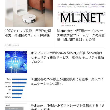
100℃でモップ洗浄、圧倒的な吸
Microsoftが.NET用オープンソー
引力…今注目のロボット掃除機
ス機械学習フレームワークの最新
版「ML.NET 0.11」を公開
PR(Dreame)
オンプレミスのWindows Server／SQL Server向け
セキュリティ更新サービス「拡張セキュリティ更新
プログ...
IT開発者の75％以上が開発以外にも従事、楽天コミ
ュニケーションズ調べ
Mellanox、NVMe-oFでストレージを仮想化する「S
NAP」を発表