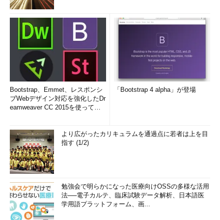
Bootstrap、Emmet、レスポンシ
「Bootstrap 4 alpha」が登場
ブWebデザイン対応を強化したDr
eamweaver CC 2015を使って
み...
より広がったカリキュラムを通過点に若者は上を目
指す (1/2)
勉強会で明らかになった医療向けOSSの多様な活用
法──電子カルテ、臨床試験データ解析、日本語医
学用語プラットフォーム、画...