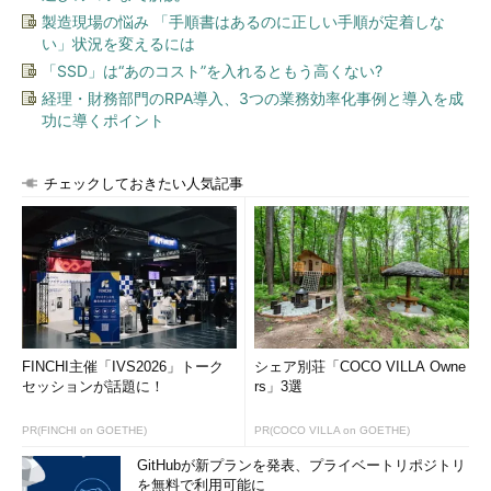
製造現場の悩み 「手順書はあるのに正しい手順が定着しな
い」状況を変えるには
「SSD」は“あのコスト”を入れるともう高くない?
経理・財務部門のRPA導入、3つの業務効率化事例と導入を成
功に導くポイント
チェックしておきたい人気記事
FINCHI主催「IVS2026」トーク
シェア別荘「COCO VILLA Owne
セッションが話題に！
rs」3選
PR(FINCHI on GOETHE)
PR(COCO VILLA on GOETHE)
GitHubが新プランを発表、プライベートリポジトリ
を無料で利用可能に