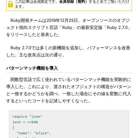
この記事は会員限定です。
会員登録（無料）
すると全てご覧いただけ
ます。
Ruby開発チームは2019年12月25日、オープンソースのオブジ
ェクト指向スクリプト言語「Ruby」の最新安定版「Ruby 2.7.0」
をリリースしたと発表した。
Ruby 2.7.0では多くの新機能を追加し、パフォーマンスを改善
した。主な改良点は次の通り。
パターンマッチ機能を導入
関数型言語で広く使われているパターンマッチ機能を実験的に
導入した。これにより、渡されたオブジェクトの構造がパターン
と一致するかどうかを調べ、一致した場合にその値を変数に代入
するといったコードを記述しやすくなった。
require "json"

json = <<END

{

  "name": "Alice",
