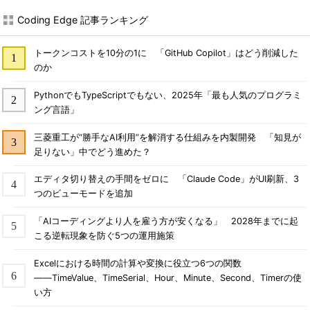
Coding Edge 記事ランキング
トークンコストを10分の1に 「GitHub Copilot」はどう削減した
のか
PythonでもTypeScriptでもない、2025年「最も人気のプログラミ
ング言語」
三菱重工が“勝手なAI利用”を解消する仕組みを内製開発 「知見が
足りない」中でどう進めた？
エディタ切り替えの手間をゼロに 「Claude Code」がUI刷新、3
つのビューモードを追加
「AIコーディングより人を雇う方が安くなる」 2028年までに起
こる逆転現象を防ぐ5つの運用施策
Excelにおける時間の計算や変換に役立つ6つの関数
――TimeValue、TimeSerial、Hour、Minute、Second、Timerの使
い方