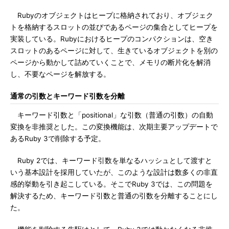
Rubyのオブジェクトはヒープに格納されており、オブジェク
トを格納するスロットの並びであるページの集合としてヒープを
実装している。Rubyにおけるヒープのコンパクションは、空き
スロットのあるページに対して、生きているオブジェクトを別の
ページから動かして詰めていくことで、メモリの断片化を解消
し、不要なページを解放する。
通常の引数とキーワード引数を分離
キーワード引数と「positional」な引数（普通の引数）の自動
変換を非推奨とした。この変換機能は、次期主要アップデートで
あるRuby 3で削除する予定。
Ruby 2では、キーワード引数を単なるハッシュとして渡すと
いう基本設計を採用していたが、このような設計は数多くの非直
感的挙動を引き起こしている。そこでRuby 3では、この問題を
解決するため、キーワード引数と普通の引数を分離することにし
た。