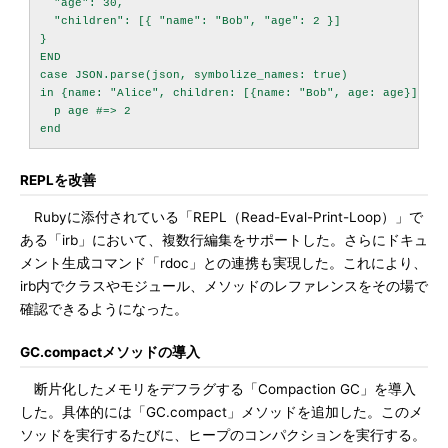
  "age": 30,

  "children": [{ "name": "Bob", "age": 2 }]

}

END

case JSON.parse(json, symbolize_names: true)

in {name: "Alice", children: [{name: "Bob", age: age}]}

  p age #=> 2

REPLを改善
Rubyに添付されている「REPL（Read-Eval-Print-Loop）」で
ある「irb」において、複数行編集をサポートした。さらにドキュ
メント生成コマンド「rdoc」との連携も実現した。これにより、
irb内でクラスやモジュール、メソッドのレファレンスをその場で
確認できるようになった。
GC.compactメソッドの導入
断片化したメモリをデフラグする「Compaction GC」を導入
した。具体的には「GC.compact」メソッドを追加した。このメ
ソッドを実行するたびに、ヒープのコンパクションを実行する。