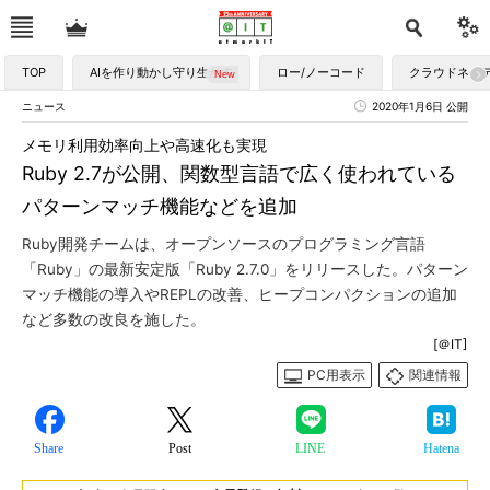
TOP
AIを作り動かし守り生かす
ロー/ノーコード
クラウドネイ
ニュース
2020年1月6日 公開
メモリ利用効率向上や高速化も実現
Ruby 2.7が公開、関数型言語で広く使われている
パターンマッチ機能などを追加
Ruby開発チームは、オープンソースのプログラミング言語
「Ruby」の最新安定版「Ruby 2.7.0」をリリースした。パターン
マッチ機能の導入やREPLの改善、ヒープコンパクションの追加
など多数の改良を施した。
[＠IT]
PC用表示
関連情報
Share
Post
LINE
Hatena