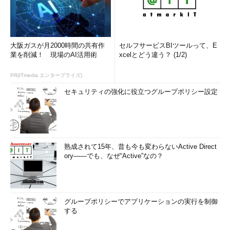
大阪ガスが月2000時間の共有作
セルフサービスBIツールって、E
業を削減！ 現場のAI活用術
xcelとどう違う？ (1/2)
PR(ITmedia エンタープライズ)
セキュリティの強化に役立つグループポリシー設定
熟成されて15年、昔も今も変わらないActive Direct
ory――でも、なぜ“Active”なの？
グループポリシーでアプリケーションの実行を制御
する