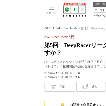
連載一覧
クラウド
メディア
AIを作
＠IT
AI IoT
Deep Insider
第5回 DeepRac
AWS DeepRacer入門
第5回 DeepRace
すか？」
パネルディスカッションで話された「初めて
ントは？」「報酬関数を決める方法は？」に
2020年01月16日 05時00分 公開
2026年02月15日 20時26分 更新
印刷
通知
この記事は会員限定です。