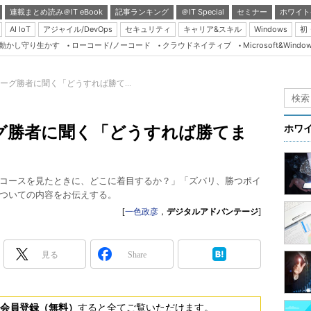
連載まとめ読み＠IT eBook
記事ランキング
＠IT Special
セミナー
ホワイト
AI IoT
アジャイル/DevOps
セキュリティ
キャリア&スキル
Windows
初
り動かし守り生かす
ローコード/ノーコード
クラウドネイティブ
Microsoft&Windo
Server & Storage
HTML5 + UX
erリーグ勝者に聞く「どうすれば勝て...
Smart & Social
Coding Edge
rリーグ勝者に聞く「どうすれば勝てま
ホワ
Java Agile
Database Expert
コースを見たときに、どこに着目するか？」「ズバリ、勝つポイ
Linux ＆ OSS
ついての内容をお伝えする。
Master of IP Networ
[
一色政彦
，
デジタルアドバンテージ
]
Security & Trust
見る
Share
Test & Tools
Insider.NET
ブログ
会員登録（無料）
すると全てご覧いただけます。