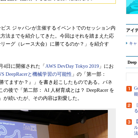
ービス ジャパンが主催するイベントでのセッション内
アイ
ら実践方法までを紹介してきた。今回はそれを踏まえた応
キャ
cerリーグ（レース大会）に勝てるのか？」を紹介す
Dee
0月4日に開催された「
AWS DevDay Tokyo 2019
」にお
DeepRacerと機械学習の可能性
」の「第一部：
すれば勝てますか？』」を書き起こしたものである。パネ
G
で「第二部： AI 人材育成とは？ DeepRacer を
」が続いたが、その内容は割愛した。
［
【
ル
法