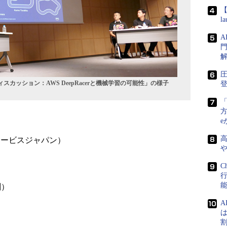
【
l
門
圧
パネルディスカッション：AWS DeepRacerと機械学習の可能性」の様子
登
方
e
サービスジャパン）
C
刷）
A
は