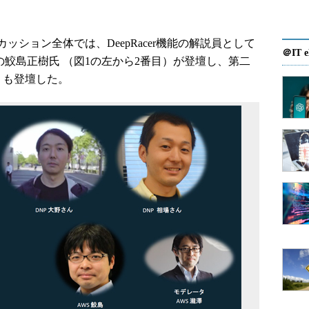
ション全体では、DeepRacer機能の解説員として
＠IT e
ンの鮫島正樹氏 （図1の左から2番目）が登壇し、第二
）も登壇した。