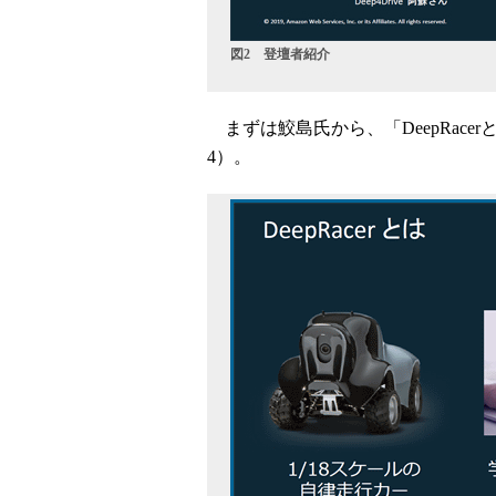
図2 登壇者紹介
まずは鮫島氏から、「DeepRace
4）。