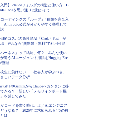
入門】.claudeフォルダの構造と使い方 C
aude Codeを思い通りに動かそう
AIコーディングの「ループ」4種類を完全入
 Anthropic公式が分かりやすく整理して
解説
倒的コスパの高性能AI「Grok 4 Fast」が
場 Webなら“無制限・無料”で利用可能
「ハーネス」って結局、何？ みんな使い
が違うAIエージェント用語をHugging Fac
が整理
高校生に負けない！ 社会人が学ぶべき、
やさしいデータ分析
hatGPTやGeminiからClaudeへカンタンに移
行できる？ 新しい「メモリインポート機
能」を試してみた
Iがコードを書く時代、IT／AIエンジニア
どうなる？ 2026年に求められる4つの役
割とは