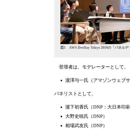
図1 AWS DevDay Tokyo 2019の「
登壇者は、モデレーターとして、
瀧澤与一氏（アマゾンウェブ
パネリストとして、
瀧下初香氏（DNP：大日本印
大野史暁氏（DNP）
相場武友氏（DNP）