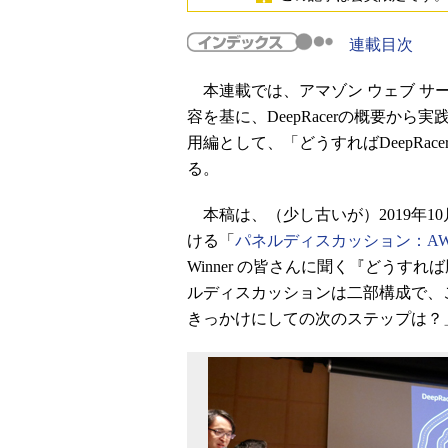
連載目次
本連載では、アマゾン ウェブ サ
容を基に、DeepRacerの概要か
用編として、「どうすればDeepRa
る。
本稿は、（少し古いが）2019年1
ける「
パネルディスカッション：AWS 
Winner の皆さんに聞く『どう
ルディスカッションは二部構成で、この後
きっかけにしての次のステップは？