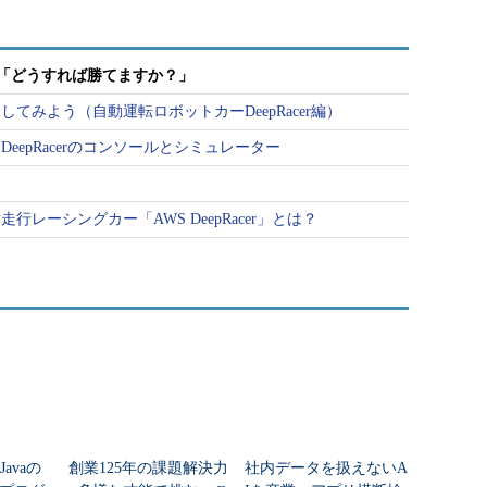
聞く「どうすれば勝てますか？」
てみよう（自動運転ロボットカーDeepRacer編）
eepRacerのコンソールとシミュレーター
う
レーシングカー「AWS DeepRacer」とは？
avaの
創業125年の課題解決力
社内データを扱えないA