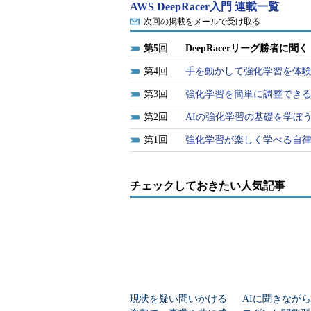
AWS DeepRacer入門 連載一覧
次回の掲載をメールで受け取る
5
DeepRacerリーグ勝者に
4
手を動かして強化学習を体験し
3
強化学習を簡単に調整できるD
2
AIの強化学習の基礎を学ぼ
1
強化学習が楽しく学べる自律走行
チェックしておきたい人気記事
現状を疑い問いかける
AIに聞きながらJ