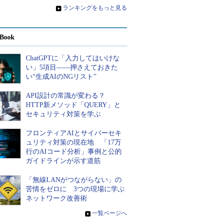
»
ランキングをもっと見る
Book
ChatGPTに「入力してはいけな
い」5項目――押さえておきた
い“生成AIのNGリスト”
API設計の常識が変わる？
HTTP新メソッド「QUERY」と
セキュリティ対策を学ぶ
フロンティアAIとサイバーセキ
ュリティ対策の現在地 「17万
行のAIコード分析」事例と公的
ガイドラインが示す道筋
「無線LANがつながらない」の
苦情をゼロに 3つの現場に学ぶ
ネットワーク改善術
»
一覧ページへ