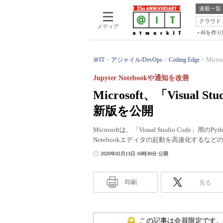
連載一覧
クラウド
メディア
AIを作
＠IT
アジャイル/DevOps
Coding Edge
Micro
Jupyter Notebookや通知を改善
Microsoft、「Visual 
新版を公開
Microsoftは、「Visual Studio Code」用
Notebookエディタの起動を高速化するな
2020年02月13日 16時30分 公開
印刷
見る
この記事は会員限定です。