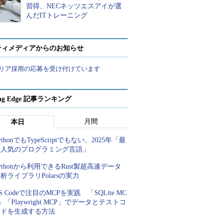
習得、NECネッツエスアイが選
んだITトレーニング
ティメディアからのお知らせ
リア採用の応募を受け付けています
ing Edge 記事ランキング
月間
本日
ythonでもTypeScriptでもない、2025年「最
も人気のプログラミング言語」
ythonから利用できるRust製超高速データ
析ライブラリPolarsの実力
S Codeで注目のMCPを実践 「SQLite MC
」「Playwright MCP」でデータとテストコ
ードを生成する方法