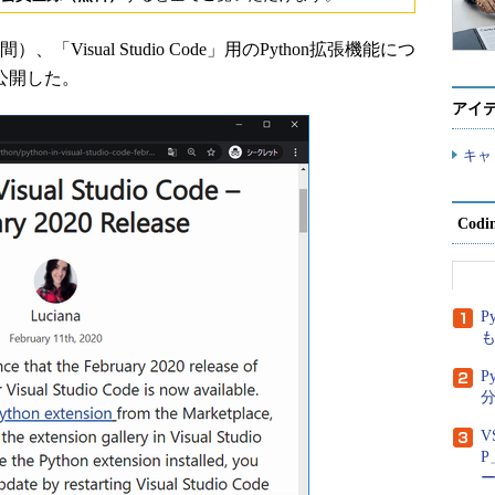
間）、「Visual Studio Code」用のPython拡張機能につ
スを公開した。
アイ
キャ
Cod
P
P
分
V
P