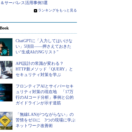
携＆サーバレス活用事例3選
»
ランキングをもっと見る
Book
ChatGPTに「入力してはいけな
い」5項目――押さえておきた
い“生成AIのNGリスト”
API設計の常識が変わる？
HTTP新メソッド「QUERY」と
セキュリティ対策を学ぶ
フロンティアAIとサイバーセキ
ュリティ対策の現在地 「17万
行のAIコード分析」事例と公的
ガイドラインが示す道筋
「無線LANがつながらない」の
苦情をゼロに 3つの現場に学ぶ
ネットワーク改善術