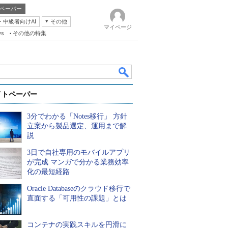
ペーパー
・中級者向けAI
その他
マイページ
ws
その他の特集
イトペーパー
3分でわかる「Notes移行」 方針
立案から製品選定、運用まで解
説
3日で自社専用のモバイルアプリ
k
が完成 マンガで分かる業務効率
化の最短経路
Oracle Databaseのクラウド移行で
直面する「可用性の課題」とは
コンテナの実践スキルを円滑に