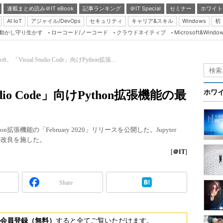
連載まとめ読み＠IT eBook
記事ランキング
＠IT Special
セミナー
ホワイト
AI IoT
アジャイル/DevOps
セキュリティ
キャリア&スキル
Windows
初
り動かし守り生かす
ローコード/ノーコード
クラウドネイティブ
Microsoft&Windo
Server & Storage
HTML5 + UX
soft、「Visual Studio Code」向けPython拡張...
Smart & Social
Coding Edge
Studio Code」向けPython拡張機能の最
ホワ
Java Agile
Database Expert
のPython拡張機能の「February 2020」リリースを公開した。Jupyter
Linux ＆ OSS
どの改良を施した。
Master of IP Networ
[
＠IT
]
Security & Trust
Share
Test & Tools
Insider.NET
ブログ
会員登録（無料）
すると全てご覧いただけます。