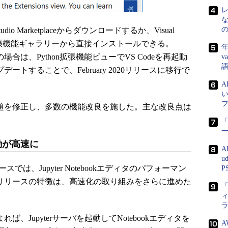
dio Marketplaceからダウンロードするか、Visual
de）の拡張機能ギャラリーから直接インストールできる。
年
場合は、Python拡張機能ビューでVS Codeを再起動
v
デートすることで、February 2020リリースに移行で
66の問題を修正し、多数の機能改良を施した。主な改良点は
「
の起動が高速に
A
u
リリースでは、Jupyter Notebookエディタのパフォーマン
P
2020リリースの特徴は、高速化の取り組みをさらに進めた
「
れば、Jupyterサーバを起動してNotebookエディタを
A