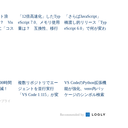
ット浪
「12倍高速化」したTyp
「さらばJavaScript」
 Vis
eScript 7.0、メモリ使用
橋渡し的リリース「Typ
odeに「コス
量は？ 互換性、移行
eScript 6.0」で何が変わ
加
時の注意点
った？
00時間
複数リポジトリでエー
VS CodeのPython拡張機
削減！
ジェントを並行実行
能が強化、venv内パッ
「VS Code 1.115」が変
ケージのシンボル検索
える開発体験
が可能に
タープライ
Recommended by