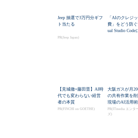
Jeep 抽選で3万円分ギフ
「AIのクレジ
ト当たる
費」をどう防ぐ？
ual Studio C
ト管理」機能追
PR(Jeep Japan)
【見城徹×藤田晋】AI時
大阪ガスが月20
代でも変わらない経営
の共有作業を
者の本質
現場のAI活用術
PR(FINCHI on GOETHE)
PR(ITmedia エン
ズ)