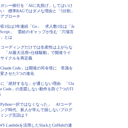
レガシー移行を「AIに丸投げ」してはいけ
ない 標準RAGではダメな理由と「5分割」
のアプローチ
収1位は3年連続「Go」 求人数1位は「Ja
aScript」 需給のギャップが生む「穴場言
語」とは
AIコーディングだけでは生産性は上がらな
い 「AI最大活用×仕様駆動」で開発ライ
フサイクルを再定義
Claude Code」は開発の司令塔に 常識を
一変させた5つの進化
Iに「絶対するな」が通じない理由 「Cla
de Code」の意図しない動作を防ぐ7つのTI
S
Python一択ではなくなった」 AIコーデ
ィング時代、新人が学んで損しないプログ
ラミング言語は？
WS Lambdaを活用したSlackとGitHubの連