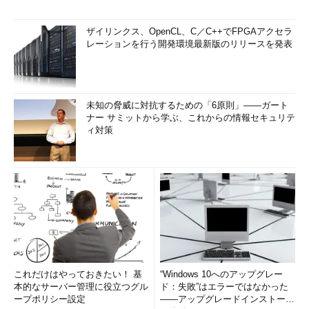
ザイリンクス、OpenCL、C／C++でFPGAアクセラ
レーションを行う開発環境最新版のリリースを発表
未知の脅威に対抗するための「6原則」――ガート
ナー サミットから学ぶ、これからの情報セキュリテ
ィ対策
これだけはやっておきたい！ 基
“Windows 10へのアップグレー
本的なサーバー管理に役立つグル
ド：失敗”はエラーではなかった
ープポリシー設定
――アップグレードインストール