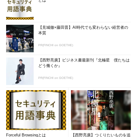
とは
【見城徹×藤田晋】AI時代でも変わらない経営者の
本質
PR(FINCHI on GOETHE)
【西野亮廣】ビジネス書最新刊『北極星 僕たちは
どう働くか』
PR(FINCHI on GOETHE)
Forceful Browsingとは
【西野亮廣】つくりたいものを追