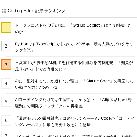
Coding Edge 記事ランキング
トークンコストを10分の1に 「GitHub Copilot」はどう削減した
のか
PythonでもTypeScriptでもない、2025年「最も人気のプログラミ
ング言語」
三菱重工が“勝手なAI利用”を解消する仕組みを内製開発 「知見が
足りない」中でどう進めた？
AIに「絶対するな」が通じない理由 「Claude Code」の意図しな
い動作を防ぐ7つのTIPS
AIコーディングだけでは生産性は上がらない 「AI最大活用×仕様
駆動」で開発ライフサイクルを再定義
「最新モデルの最強補完」は終わってる――VS Codeが「コーディ
ングハーネス」に最も開発工数を注ぐ意味
「Claude Code」は開発の司令塔に 常識を一変させた5つの進化