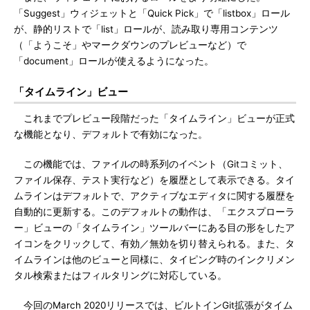
「Suggest」ウィジェットと「Quick Pick」で「listbox」ロール
が、静的リストで「list」ロールが、読み取り専用コンテンツ
（「ようこそ」やマークダウンのプレビューなど）で
「document」ロールが使えるようになった。
「タイムライン」ビュー
これまでプレビュー段階だった「タイムライン」ビューが正式
な機能となり、デフォルトで有効になった。
この機能では、ファイルの時系列のイベント（Gitコミット、
ファイル保存、テスト実行など）を履歴として表示できる。タイ
ムラインはデフォルトで、アクティブなエディタに関する履歴を
自動的に更新する。このデフォルトの動作は、「エクスプローラ
ー」ビューの「タイムライン」ツールバーにある目の形をしたア
イコンをクリックして、有効／無効を切り替えられる。また、タ
イムラインは他のビューと同様に、タイピング時のインクリメン
タル検索またはフィルタリングに対応している。
今回のMarch 2020リリースでは、ビルトインGit拡張がタイム