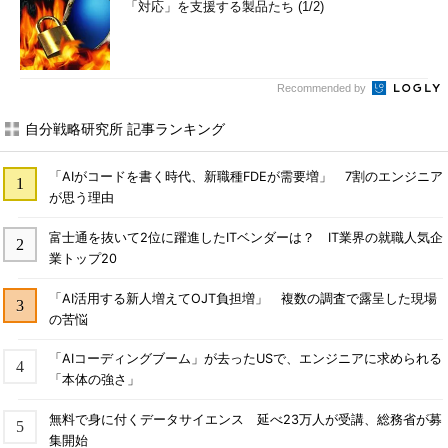
「対応」を支援する製品たち (1/2)
Recommended by
自分戦略研究所 記事ランキング
「AIがコードを書く時代、新職種FDEが需要増」 7割のエンジニア
が思う理由
富士通を抜いて2位に躍進したITベンダーは？ IT業界の就職人気企
業トップ20
「AI活用する新人増えてOJT負担増」 複数の調査で露呈した現場
の苦悩
「AIコーディングブーム」が去ったUSで、エンジニアに求められる
「本体の強さ」
無料で身に付くデータサイエンス 延べ23万人が受講、総務省が募
集開始