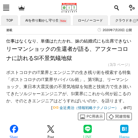
TOP
AIを作り動かし守り生かす
ロー/ノーコード
クラウドネイ
連載
2020年7月20日 公開
仕事はなくなり、単価はたたかれ、妹の結婚式にも出席できない
リーマンショックの生還者が語る、アフターコロ
ナに訪れるSI不景気蟻地獄
（3/3 ページ）
ポストコロナのIT業界とエンジニアの生き残り術を模索する特集
「ポストコロナのIT業界サバイバル術」。第1弾は、リーマンシ
ョック、東日本大震災後の不景気地獄を知恵と技術力で生き抜い
てきたソルジャーエンジニアが、SI業界にこれから何が起こるの
か、そのときエンジニアはどうすればいいのか、を語ります。
[
金近勇治（情報戦略テクノロジー）
，＠IT]
PC用表示
関連情報
Share
Post
LINE
Hatena