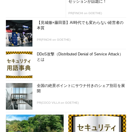
セッションが話題に！
PR(FINCHI on GOETHE)
【見城徹×藤田晋】AI時代でも変わらない経営者の
本質
PR(FINCHI on GOETHE)
DDoS攻撃（Distributed Denial of Service Attack）
とは
全国の絶景ポイントにサウナ付きのシェア別荘を展
開
PR(COCO VILLA on GOETHE)