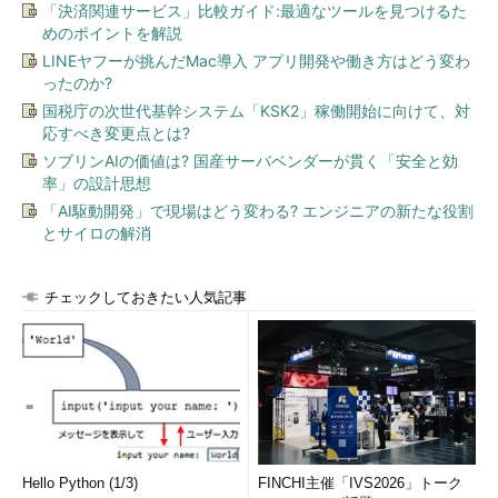
「決済関連サービス」比較ガイド:最適なツールを見つけるた
めのポイントを解説
LINEヤフーが挑んだMac導入 アプリ開発や働き方はどう変わ
ったのか?
国税庁の次世代基幹システム「KSK2」稼働開始に向けて、対
応すべき変更点とは?
ソブリンAIの価値は? 国産サーバベンダーが貫く「安全と効
率」の設計思想
「AI駆動開発」で現場はどう変わる? エンジニアの新たな役割
とサイロの解消
チェックしておきたい人気記事
Hello Python (1/3)
FINCHI主催「IVS2026」トーク