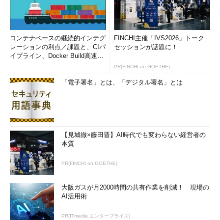
コンテナベースの継続的インテグ
FINCHI主催「IVS2026」トーク
レーションの利点／課題と、CIパ
セッションが話題に！
イプライン、Docker Build高速化
のコツ (1/2...
PR(FINCHI on GOETHE)
「電子署名」とは、「デジタル署名」とは
【見城徹×藤田晋】AI時代でも変わらない経営者の
本質
PR(FINCHI on GOETHE)
大阪ガスが月2000時間の共有作業を削減！ 現場の
AI活用術
PR(ITmedia エンタープライズ)