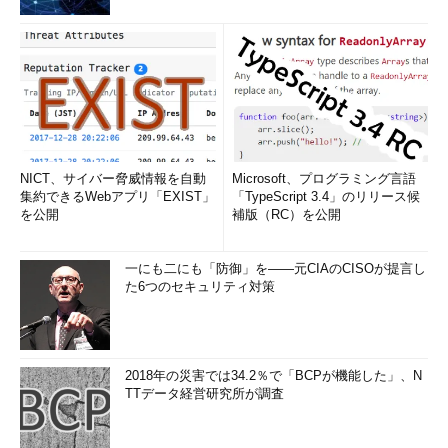
NICT、サイバー脅威情報を自動
Microsoft、プログラミング言語
集約できるWebアプリ「EXIST」
「TypeScript 3.4」のリリース候
を公開
補版（RC）を公開
一にも二にも「防御」を――元CIAのCISOが提言し
た6つのセキュリティ対策
2018年の災害では34.2％で「BCPが機能した」、N
TTデータ経営研究所が調査