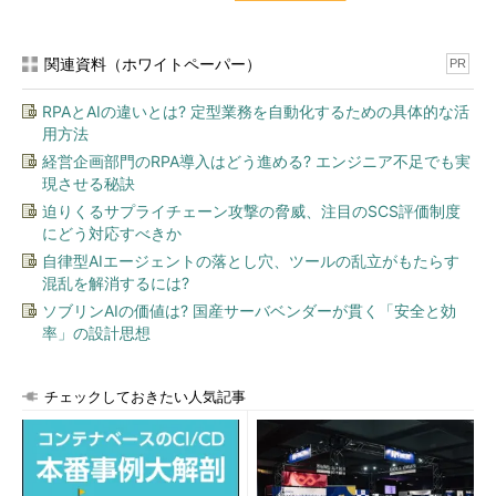
関連資料（ホワイトペーパー）
PR
RPAとAIの違いとは? 定型業務を自動化するための具体的な活
用方法
経営企画部門のRPA導入はどう進める? エンジニア不足でも実
現させる秘訣
迫りくるサプライチェーン攻撃の脅威、注目のSCS評価制度
にどう対応すべきか
自律型AIエージェントの落とし穴、ツールの乱立がもたらす
混乱を解消するには?
ソブリンAIの価値は? 国産サーバベンダーが貫く「安全と効
率」の設計思想
チェックしておきたい人気記事