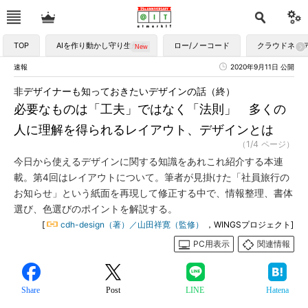
TOP
AIを作り動かし守り生かす
ロー/ノーコード
クラウドネイ
速報
2020年9月11日 公開
非デザイナーも知っておきたいデザインの話（終）
必要なものは「工夫」ではなく「法則」 多くの
人に理解を得られるレイアウト、デザインとは
（1/4 ページ）
今日から使えるデザインに関する知識をあれこれ紹介する本連
載。第4回はレイアウトについて。筆者が見掛けた「社員旅行の
お知らせ」という紙面を再現して修正する中で、情報整理、書体
選び、色選びのポイントを解説する。
[
cdh-design（著）／山田祥寛（監修）
，WINGSプロジェクト]
PC用表示
関連情報
Share
Post
LINE
Hatena