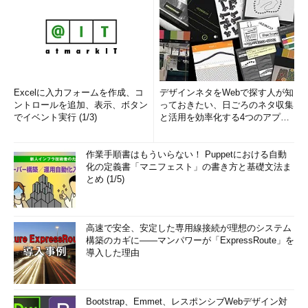
Excelに入力フォームを作成、コ
デザインネタをWebで探す人が知
ントロールを追加、表示、ボタン
っておきたい、日ごろのネタ収集
でイベント実行 (1/3)
と活用を効率化する4つのアプリ
(1/3)
作業手順書はもういらない！ Puppetにおける自動
化の定義書「マニフェスト」の書き方と基礎文法ま
とめ (1/5)
高速で安全、安定した専用線接続が理想のシステム
構築のカギに――マンパワーが「ExpressRoute」を
導入した理由
Bootstrap、Emmet、レスポンシブWebデザイン対