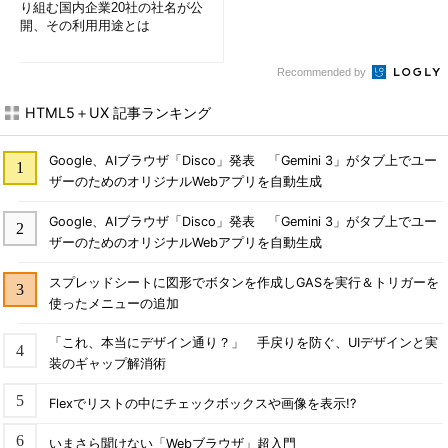
り組む国内企業20社の社名が公
開、その利用用途とは
Recommended by
HTML5＋UX 記事ランキング
Google、AIブラウザ「Disco」発表 「Gemini 3」がタブ上でユー
ザーのためのオリジナルWebアプリを自動生成
Google、AIブラウザ「Disco」発表 「Gemini 3」がタブ上でユー
ザーのためのオリジナルWebアプリを自動生成
スプレッドシートに図形でボタンを作成しGASを実行＆トリガーを
使ったメニューの追加
「これ、本当にデザイン通り？」 手戻りを防ぐ、UIデザインと実
装のギャップ解消術
Flexでリストの中にチェックボックスや画像を表示!?
いまさら聞けない「Webブラウザ」超入門