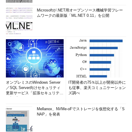
Microsoftが.NET用オープンソース機械学習フレー
ムワークの最新版「ML.NET 0.11」を公開
オンプレミスのWindows Server
IT開発者の75％以上が開発以外に
／SQL Server向けセキュリティ
も従事、楽天コミュニケーション
更新サービス「拡張セキュリティ
ズ調べ
更新プログ...
Mellanox、NVMe-oFでストレージを仮想化する「S
NAP」を発表