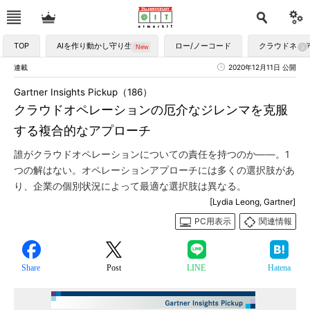
TOP
AIを作り動かし守り生かす
ロー/ノーコード
クラウドネイ
連載
2020年12月11日 公開
Gartner Insights Pickup（186）
クラウドオペレーションの厄介なジレンマを克服
する複合的なアプローチ
誰がクラウドオペレーションについての責任を持つのか――。1
つの解はない。オペレーションアプローチには多くの選択肢があ
り、企業の個別状況によって最適な選択肢は異なる。
[Lydia Leong, Gartner]
PC用表示
関連情報
Share
Post
LINE
Hatena