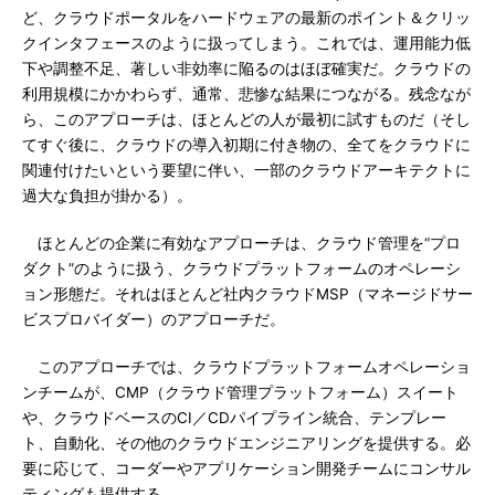
ど、クラウドポータルをハードウェアの最新のポイント＆クリッ
クインタフェースのように扱ってしまう。これでは、運用能力低
下や調整不足、著しい非効率に陥るのはほぼ確実だ。クラウドの
利用規模にかかわらず、通常、悲惨な結果につながる。残念なが
ら、このアプローチは、ほとんどの人が最初に試すものだ（そし
てすぐ後に、クラウドの導入初期に付き物の、全てをクラウドに
関連付けたいという要望に伴い、一部のクラウドアーキテクトに
過大な負担が掛かる）。
ほとんどの企業に有効なアプローチは、クラウド管理を“プロ
ダクト”のように扱う、クラウドプラットフォームのオペレーシ
ョン形態だ。それはほとんど社内クラウドMSP（マネージドサー
ビスプロバイダー）のアプローチだ。
このアプローチでは、クラウドプラットフォームオペレーショ
ンチームが、CMP（クラウド管理プラットフォーム）スイート
や、クラウドベースのCI／CDパイプライン統合、テンプレー
ト、自動化、その他のクラウドエンジニアリングを提供する。必
要に応じて、コーダーやアプリケーション開発チームにコンサル
ティングも提供する。