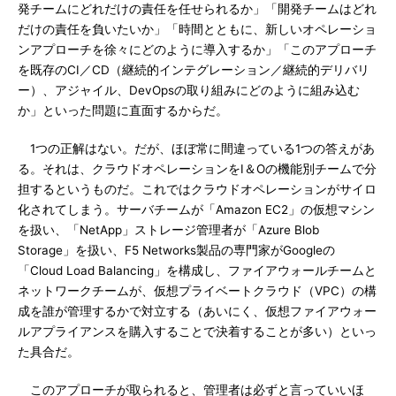
発チームにどれだけの責任を任せられるか」「開発チームはどれ
だけの責任を負いたいか」「時間とともに、新しいオペレーショ
ンアプローチを徐々にどのように導入するか」「このアプローチ
を既存のCI／CD（継続的インテグレーション／継続的デリバリ
ー）、アジャイル、DevOpsの取り組みにどのように組み込む
か」といった問題に直面するからだ。
1つの正解はない。だが、ほぼ常に間違っている1つの答えがあ
る。それは、クラウドオペレーションをI＆Oの機能別チームで分
担するというものだ。これではクラウドオペレーションがサイロ
化されてしまう。サーバチームが「Amazon EC2」の仮想マシン
を扱い、「NetApp」ストレージ管理者が「Azure Blob
Storage」を扱い、F5 Networks製品の専門家がGoogleの
「Cloud Load Balancing」を構成し、ファイアウォールチームと
ネットワークチームが、仮想プライベートクラウド（VPC）の構
成を誰が管理するかで対立する（あいにく、仮想ファイアウォー
ルアプライアンスを購入することで決着することが多い）といっ
た具合だ。
このアプローチが取られると、管理者は必ずと言っていいほ