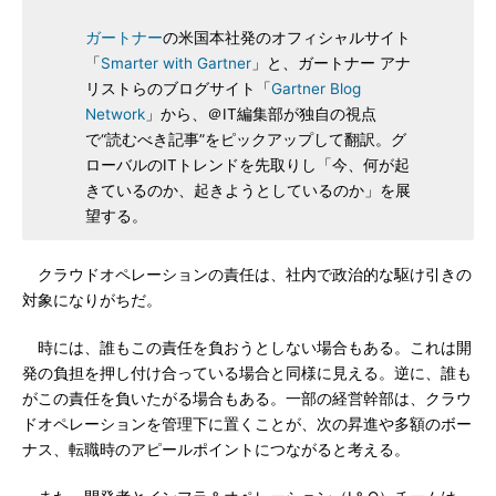
ガートナー
の米国本社発のオフィシャルサイト
「
Smarter with Gartner
」と、ガートナー アナ
リストらのブログサイト「
Gartner Blog
Network
」から、＠IT編集部が独自の視点
で“読むべき記事”をピックアップして翻訳。グ
ローバルのITトレンドを先取りし「今、何が起
きているのか、起きようとしているのか」を展
望する。
クラウドオペレーションの責任は、社内で政治的な駆け引きの
対象になりがちだ。
時には、誰もこの責任を負おうとしない場合もある。これは開
発の負担を押し付け合っている場合と同様に見える。逆に、誰も
がこの責任を負いたがる場合もある。一部の経営幹部は、クラウ
ドオペレーションを管理下に置くことが、次の昇進や多額のボー
ナス、転職時のアピールポイントにつながると考える。