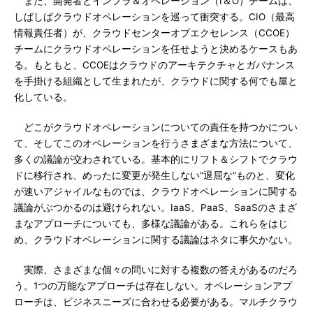
また、開発者とインフラ＆オペレーション（I＆O）チームは、
しばしばクラウドオペレーションを巡って衝突する。CIO（最高
情報責任者）が、クラウドセンターオブエクセレンス（CCOE）
チームにクラウドオペレーションを任せようと決めるケースもあ
る。もともと、CCOEはクラウドのアーキテクチャとガバナンス
を手掛ける組織として生まれたが、クラウドに関する何でも屋と
化している。
どこがクラウドオペレーションについての責任を持つかについ
て、そしてこのオペレーションを行うさまざまな方法について、
多くの議論が交わされている。基本的にリフト＆シフトでクラウ
ドに移行され、めったに変更が発生しない“退屈な”ものと、変化
が速いアジャイルなものでは、クラウドオペレーションに関する
議論がぶつかるのは避けられない。IaaS、PaaS、SaaSのさまざ
まなアプローチについても、多様な議論がある。これらをはじ
め、クラウドオペレーションに関する議論はネタに事欠かない。
実際、さまざまな個々の問いに対する複数の答えがあるのだろ
う。1つの万能なアプローチは存在しない。オペレーションアプ
ローチは、ビジネスニーズに合わせる必要がある。マルチクラウ