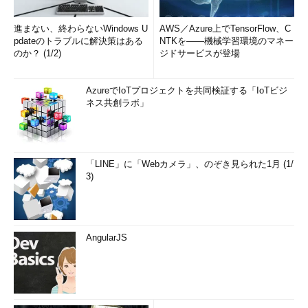
進まない、終わらないWindows U
AWS／Azure上でTensorFlow、C
pdateのトラブルに解決策はある
NTKを――機械学習環境のマネー
のか？ (1/2)
ジドサービスが登場
AzureでIoTプロジェクトを共同検証する「IoTビジ
ネス共創ラボ」
「LINE」に「Webカメラ」、のぞき見られた1月 (1/
3)
AngularJS