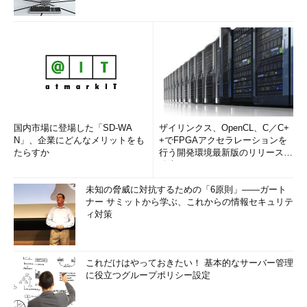
国内市場に登場した「SD-WA
ザイリンクス、OpenCL、C／C+
N」、企業にどんなメリットをも
+でFPGAアクセラレーションを
たらすか
行う開発環境最新版のリリースを
発表
未知の脅威に対抗するための「6原則」――ガート
ナー サミットから学ぶ、これからの情報セキュリテ
ィ対策
これだけはやっておきたい！ 基本的なサーバー管理
に役立つグループポリシー設定