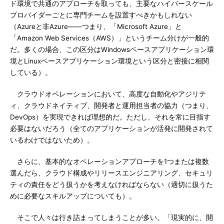
ド環境で共通のアプローチを取っても、主要なハイパースケール
プロバイダーごとに専門チームを設置すべきかもしれない
（Azureと非Azure――つまり、「Microsoft Azure」と
「Amazon Web Services（AWS）」というチーム分けが一般的
だ。多くの場合、この区分はWindowsベースアプリケーション環
境とLinuxベースアプリケーション環境という区分と密接に相関
している）。
クラウドオペレーションにおいて、高度な自動化やアジリテ
ィ、クラウドネイティブ、開発者と運用担当者の協力（つまり、
DevOps）を実現できれば理想的だ。ただし、それを常に目指す
必要はないだろう（全てのアプリケーションが活発に開発されて
いるわけではないため）。
さらに、基本的なオペレーションアプローチを1つまたは複数
選んだら、クラウド構成やリリースエンジニアリング、セキュリ
ティの責任をどう扱うかを考えなければならない（適切に扱うた
めに必要なスキルアップについても）。
そこで人々は行き詰まってしまうことが多い。「現実的に、開