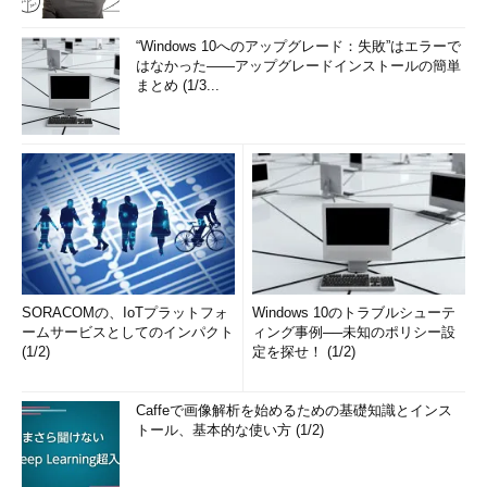
“Windows 10へのアップグレード：失敗”はエラーで
はなかった――アップグレードインストールの簡単
まとめ (1/3...
SORACOMの、IoTプラットフォ
Windows 10のトラブルシューテ
ームサービスとしてのインパクト
ィング事例──未知のポリシー設
(1/2)
定を探せ！ (1/2)
Caffeで画像解析を始めるための基礎知識とインス
トール、基本的な使い方 (1/2)