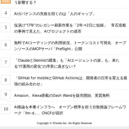
う影響する？
AIガバナンスの失敗を招くのは「人のギャップ」
塩漬け“17年”のレガシー刷新作業を「2年→2日に短縮」 常石造船
の事例で見えた、AIプロジェクトの成否
無料でAIコーディングの利用状況、トークンコスト可視化 オープ
ンソースのMCPサーバ「Preflight」公開
「ClaudeとGeminiの躍進」も「AIエージェントの波」も、来た
る“IT運用の変化”の序章に過ぎない？
「GitHub for mobileとGitHub Actionsは、開発者の日常を変える最
強の組み合わせ」
Amazon、Alexa搭載のDash Wandを販売開始、実質無料
AI推論を本番インフラへ オープン標準を担う分散推論フレームワ
ーク「llm-d」、CNCFが採択
Copyright © ITmedia Inc. All Rights Reserved.