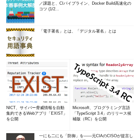
／課題と、CIパイプライン、Docker Build高速化の
コツ (1/2...
「電子署名」とは、「デジタル署名」とは
NICT、サイバー脅威情報を自動
Microsoft、プログラミング言語
集約できるWebアプリ「EXIST」
「TypeScript 3.4」のリリース候
を公開
補版（RC）を公開
一にも二にも「防御」を――元CIAのCISOが提言し