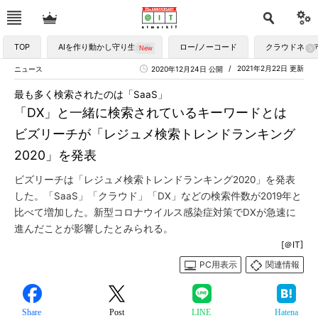
TOP
AIを作り動かし守り生かす
ロー/ノーコード
クラウドネイ
2021年2月22日 更新
ニュース
2020年12月24日 公開
最も多く検索されたのは「SaaS」
「DX」と一緒に検索されているキーワードとは
ビズリーチが「レジュメ検索トレンドランキング
2020」を発表
ビズリーチは「レジュメ検索トレンドランキング2020」を発表
した。「SaaS」「クラウド」「DX」などの検索件数が2019年と
比べて増加した。新型コロナウイルス感染症対策でDXが急速に
進んだことが影響したとみられる。
[＠IT]
PC用表示
関連情報
Share
Post
LINE
Hatena