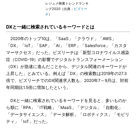
レジュメ検索トレンドランキ
ング2020（出典：
ビズリー
チ
）
DXと一緒に検索されているキーワードとは
2020年のトップ10は、「SaaS」「クラウド」「AWS」
「DX」「IoT」「SAP」「AI」「ERP」「Salesforce」「カスタ
マーサクセス」だった。ビズリーチは「新型コロナウイルス感染
症（COVID-19）の影響でデジタルトランスフォーメーション
（DX）が急速に進んだことから、デジタル関連のキーワードが
上昇した」とみている。例えば「DX」の検索数は2019年の27.3
倍で、ビズリーチでのDX関連求人数も、2020年7～9月は、対前
年同期比1.5倍に増加したという。
DXと一緒に検索されているキーワードを見ると、多いものか
ら順に「RPA」「IT戦略」「MaaS」「デジタル」「自動化」
「データサイエンス」「データ解析」「ロボティクス」「モビリ
ティ」「IoT」だった。