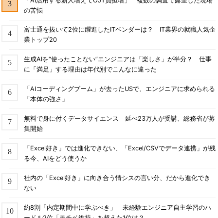
「AI活用する新人増えてOJT負担増」 複数の調査で露呈した現場
の苦悩
富士通を抜いて2位に躍進したITベンダーは？ IT業界の就職人気企
業トップ20
生成AIを“使ったことない”エンジニアは「楽しさ」が半分？ 仕事
に「満足」する理由は年代別でこんなに違った
「AIコーディングブーム」が去ったUSで、エンジニアに求められる
「本体の強さ」
無料で身に付くデータサイエンス 延べ23万人が受講、総務省が募
集開始
「Excel好き」では進化できない、「Excel/CSVでデータ連携」が残
る今、AIをどう使うか
社内の「Excel好き」に向き合う情シスの言い分、だから進化でき
ない
約8割「内定期間中に学ぶべき」 未経験エンジニア自主学習のハ
ードル2位「モチベ維持」を超えた1位は？