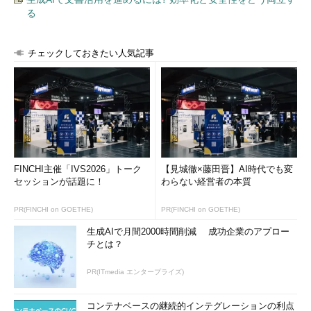
る
チェックしておきたい人気記事
FINCHI主催「IVS2026」トーク
【見城徹×藤田晋】AI時代でも変
セッションが話題に！
わらない経営者の本質
PR(FINCHI on GOETHE)
PR(FINCHI on GOETHE)
生成AIで月間2000時間削減 成功企業のアプロー
チとは？
PR(ITmedia エンタープライズ)
コンテナベースの継続的インテグレーションの利点