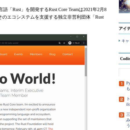
t」を開発するRust Core Teamは2021年2月8
そのエコシステムを支援する独立非営利団体「Rust
アイ
キャ
Cod
P
ト
i
三