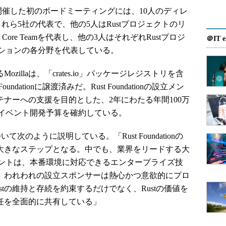
2月9日に開催した初のボードミーティングには、10人のディレ
れら5社の代表で、他の5人はRustプロジェクトのリ
Core Teamを代表し、他の3人はそれぞれRustプロジ
＠IT e
ションの各分野を代表している。
zillaは、「crates.io」パッケージレジストリを含
dationに譲渡済みだ。Rust Foundationの設立メン
テナーへの支援を目的とした、2年にわたる年間100万
イベント開発予算を確約している。
ついて次のように説明している。「Rust Foundationの
の大きなステップとなる。中でも、業界をリードする大
ントは、本番環境に対応できるエンタープライズ技
る。われわれの設立スポンサーは熱心かつ意欲的にプロ
tの維持と存続を約束するだけでなく、Rustの価値を
責任を全面的に共有している」