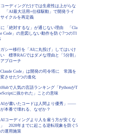
AIコーディングだけでは生産性は上がらな
い 「AI最大活用×仕様駆動」で開発ライ
フサイクルを再定義
Iに「絶対するな」が通じない理由 「Cla
de Code」の意図しない動作を防ぐ7つのTI
S
レガシー移行を「AIに丸投げ」してはいけ
ない 標準RAGではダメな理由と「5分割」
のアプローチ
Claude Code」は開発の司令塔に 常識を
一変させた5つの進化
itHubで人気の言語ランキング「PythonがT
peScriptに抜かれた」ことの意味
「AIが書いたコードは人間より優秀」――
だが本番で壊れる、なぜか？
「AIコーディングより人を雇う方が安くな
」 2028年までに起こる逆転現象を防ぐ5
つの運用施策