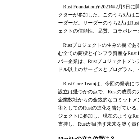
Rust Foundationが2021年
クターが参加した。このうち5人はこ
ーダーだ。リーダーのうち2人はRust 
ェクトの信頼性、品質、コラボレー
Rustプロジェクトの生みの親であるMo
む全ての商標とインフラ資産をRust Foun
バー企業は、Rustプロジェクトメン
ドル以上のサービスとプログラム、
Rust Core Teamは、今回の発表に
設立は幾つかの点で、Rustの成長
企業数社からの金銭的なコミットメ
術としてのRustの進化を告げてい
ジェクトに参加し、現在のようなRus
支持し、Rustが目指す未来を築く
Mozillaの立ち位置は？