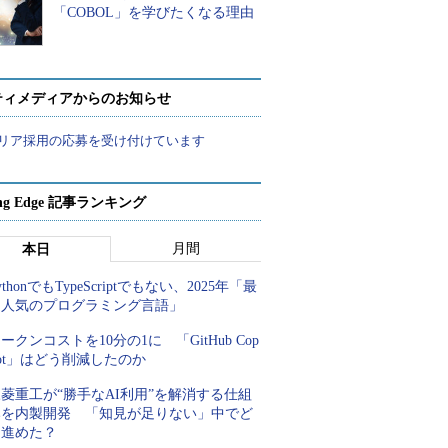
「COBOL」を学びたくなる理由
ティメディアからのお知らせ
リア採用の応募を受け付けています
ing Edge 記事ランキング
月間
本日
ythonでもTypeScriptでもない、2025年「最
も人気のプログラミング言語」
ークンコストを10分の1に 「GitHub Cop
lot」はどう削減したのか
菱重工が“勝手なAI利用”を解消する仕組
みを内製開発 「知見が足りない」中でど
う進めた？