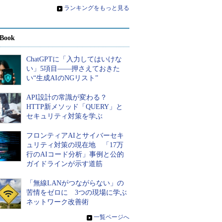
»
ランキングをもっと見る
Book
ChatGPTに「入力してはいけな
い」5項目――押さえておきた
い“生成AIのNGリスト”
API設計の常識が変わる？
HTTP新メソッド「QUERY」と
セキュリティ対策を学ぶ
フロンティアAIとサイバーセキ
ュリティ対策の現在地 「17万
行のAIコード分析」事例と公的
ガイドラインが示す道筋
「無線LANがつながらない」の
苦情をゼロに 3つの現場に学ぶ
ネットワーク改善術
»
一覧ページへ