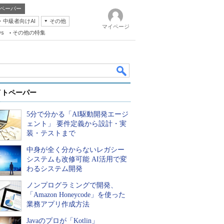
ペーパー
・中級者向けAI
その他
マイページ
ws
その他の特集
イトペーパー
5分で分かる「AI駆動開発エージ
ェント」 要件定義から設計・実
装・テストまで
中身が全く分からないレガシー
k
システムも改修可能 AI活用で変
わるシステム開発
ノンプログラミングで開発、
「Amazon Honeycode」を使った
業務アプリ作成方法
Javaのプロが「Kotlin」