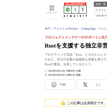
連載一覧
クラウド
メディア
AIを作
＠IT
アジャイル/DevOps
Coding Edge
Rust
プロジェクトメンテナーのサポートに注
Rustを支援する独立非営利
プログラミング言語「Rust」とそのエコシステム
された。巨大IT企業の金銭的な支援を受け
Rustの進化」を表しているという。
2021年02月12日 13時20分 公開
2021年02月22日 21時01分 更新
印刷
見る
この記事は会員限定です。