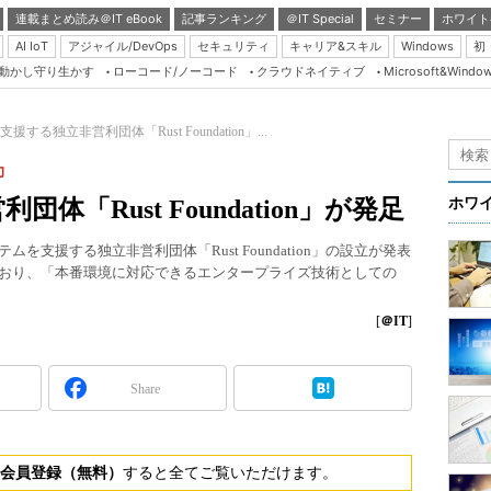
連載まとめ読み＠IT eBook
記事ランキング
＠IT Special
セミナー
ホワイト
AI IoT
アジャイル/DevOps
セキュリティ
キャリア&スキル
Windows
初
り動かし守り生かす
ローコード/ノーコード
クラウドネイティブ
Microsoft&Windo
Server & Storage
HTML5 + UX
を支援する独立非営利団体「Rust Foundation」...
Smart & Social
力
Coding Edge
団体「Rust Foundation」が発足
ホワ
Java Agile
を支援する独立非営利団体「Rust Foundation」の設立が発表
Database Expert
ており、「本番環境に対応できるエンタープライズ技術としての
Linux ＆ OSS
[
＠IT
]
Master of IP Networ
Security & Trust
Share
Test & Tools
Insider.NET
会員登録（無料）
すると全てご覧いただけます。
ブログ