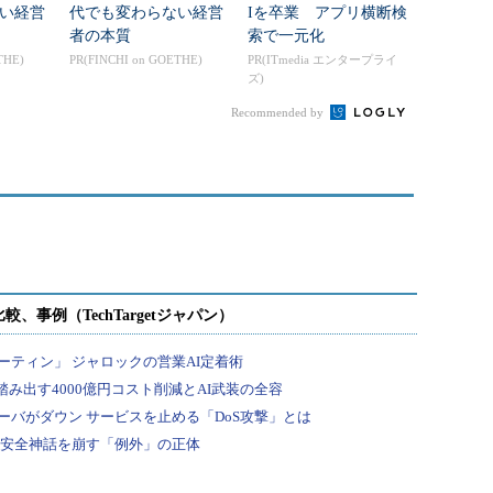
い経営
代でも変わらない経営
Iを卒業 アプリ横断検
者の本質
索で一元化
THE)
PR(FINCHI on GOETHE)
PR(ITmedia エンタープライ
ズ)
Recommended by
g）