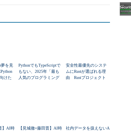
tの夢を見
PythonでもTypeScriptで
安全性最優先のシステ
Python
もない、2025年「最も
ムにRustが選ばれる理
6に向けた
人気のプログラミング
由 Rustプロジェクト
言語」
調査
晋】AI時
【見城徹×藤田晋】AI時
社内データを扱えないA