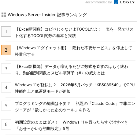
Recommended by
Windows Server Insider 記事ランキング
【Excel新関数】コピペじゃないよTOCOLだよ！ 表を一発でリス
ト化するTOCOL関数の基本と実践
【Windows 11ダイエット術】「隠れた不要サービス」を停止して
軽量化する
【Excel新機能】データが増えるたびに数式を直すのはもう終わ
り。動的配列関数とスピル演算子（#）の威力とは
Windows 11が軽快に？ 2026年5月パッチ「KB5089549」でCPU
性能向上と低遅延モードが追加
プログラミングの知識は不要？ 話題の「Claude Code」で非エン
ジニアが「欲しかったあのツール」を作る
初期設定のままはダメ！ Windows 11を買ったらすぐ消すべき
「おせっかいな初期設定」5選