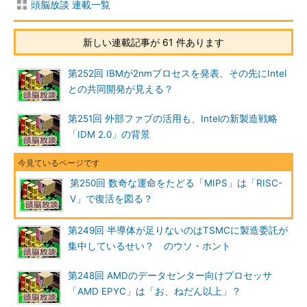
頭脳放談 連載一覧
新しい連載記事が 61 件あります
第252回 IBMが2nmプロセスを発表、その先にIntel
との共同開発が見える？
第251回 外部ファブの活用も、Intelの新製造戦略
「IDM 2.0」の背景
第250回 数奇な運命をたどる「MIPS」は「RISC-
V」で復活を図る？
第249回 半導体が足りないのはTSMCに製造委託が
集中しているせい？ のウソ・ホント
第248回 AMDのデータセンター向けプロセッサ
「AMD EPYC」は「お、ねだん以上」？