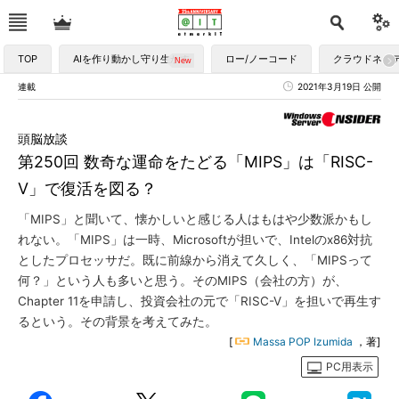
TOP
AIを作り動かし守り生かす
ロー/ノーコード
クラウドネイ
連載
2021年3月19日 公開
頭脳放談
第250回 数奇な運命をたどる「MIPS」は「RISC-
V」で復活を図る？
「MIPS」と聞いて、懐かしいと感じる人はもはや少数派かもし
れない。「MIPS」は一時、Microsoftが担いで、Intelのx86対抗
としたプロセッサだ。既に前線から消えて久しく、「MIPSって
何？」という人も多いと思う。そのMIPS（会社の方）が、
Chapter 11を申請し、投資会社の元で「RISC-V」を担いで再生す
るという。その背景を考えてみた。
[
Massa POP Izumida
，著]
PC用表示