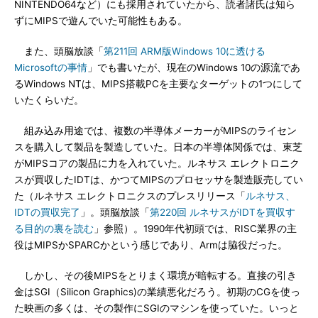
NINTENDO64など）にも採用されていたから、読者諸氏は知ら
ずにMIPSで遊んでいた可能性もある。
また、頭脳放談「
第211回 ARM版Windows 10に透ける
Microsoftの事情
」でも書いたが、現在のWindows 10の源流であ
るWindows NTは、MIPS搭載PCを主要なターゲットの1つにして
いたくらいだ。
組み込み用途では、複数の半導体メーカーがMIPSのライセン
スを購入して製品を製造していた。日本の半導体関係では、東芝
がMIPSコアの製品に力を入れていた。ルネサス エレクトロニク
スが買収したIDTは、かつてMIPSのプロセッサを製造販売してい
た（ルネサス エレクトロニクスのプレスリリース「
ルネサス、
IDTの買収完了
」。頭脳放談「
第220回 ルネサスがIDTを買収す
る目的の裏を読む
」参照）。1990年代初頭では、RISC業界の主
役はMIPSかSPARCかという感じであり、Armは脇役だった。
しかし、その後MIPSをとりまく環境が暗転する。直接の引き
金はSGI（Silicon Graphics)の業績悪化だろう。初期のCGを使っ
た映画の多くは、その製作にSGIのマシンを使っていた。いっと