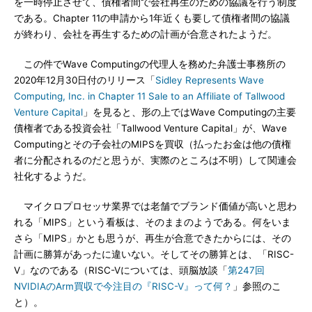
を一時停止させて、債権者間で会社再生のための協議を行う制度
である。Chapter 11の申請から1年近くも要して債権者間の協議
が終わり、会社を再生するための計画が合意されたようだ。
この件でWave Computingの代理人を務めた弁護士事務所の
2020年12月30日付のリリース「
Sidley Represents Wave
Computing, Inc. in Chapter 11 Sale to an Affiliate of Tallwood
Venture Capital
」を見ると、形の上ではWave Computingの主要
債権者である投資会社「Tallwood Venture Capital」が、Wave
Computingとその子会社のMIPSを買収（払ったお金は他の債権
者に分配されるのだと思うが、実際のところは不明）して関連会
社化するようだ。
マイクロプロセッサ業界では老舗でブランド価値が高いと思わ
れる「MIPS」という看板は、そのままのようである。何をいま
さら「MIPS」かとも思うが、再生が合意できたからには、その
計画に勝算があったに違いない。そしてその勝算とは、「RISC-
V」なのである（RISC-Vについては、頭脳放談「
第247回
NVIDIAのArm買収で今注目の『RISC-V』って何？
」参照のこ
と）。