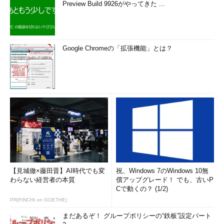
Preview Build 9926がやってきた ...
Google Chromeの「拡張機能」とは？
【見城徹×藤田晋】AI時代でも変
祝、Windows 7のWindows 10無
わらない経営者の本質
償アップグレード！ でも、古いP
Cで動くの？ (1/2)
PR(FINCHI on GOETHE)
まだあるぞ！ グループポリシーの“鉄板”設定パート