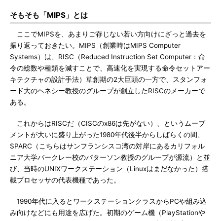
そもそも「MIPS」とは
ここでMIPSを、あまりご存じない若い方向けにざっと過去を
振り返っておきたい。MIPS（創業時はMIPS Computer
Systems）は、RISC（Reduced Instruction Set Computer：命
令の総数や種類を減すことで、高速化を実現する命令セットアー
キテクチャの設計手法）草創期の2大巨頭の一方で、スタンフォ
ード大のヘネシー教授のグループが創立したRISCのメーカーで
ある。
これからはRISCだ（CISCのx86は先がない）、というムーブ
メントが大いに盛り上がった1980年代後半からしばらくの間、
SPARC（こちらはサンフランシスコ湾の対岸にあるカリフォル
ニア大学バークレー校のパターソン教授のグループが源流）と並
び、当時のUNIXワークステーション（Linuxはまだなかった）搭
載プロセッサの代表機種であった。
1990年代に入るとワークステーションクラスからPCや組み込
み向けなどにも用途を広げた。初期のゲーム機（PlayStationや