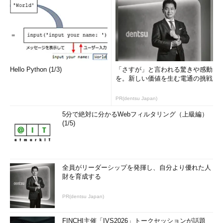
Hello Python (1/3)
「さすが」と言われる驚きや感動
を。新しい価値を生む電通の挑戦
PR(dentsu Japan)
5分で絶対に分かるWebフィルタリング（上級編）
(1/5)
全員がリーダーシップを発揮し、自分より優れた人
財を育成する
PR(dentsu Japan)
FINCHI主催「IVS2026」トークセッションが話題