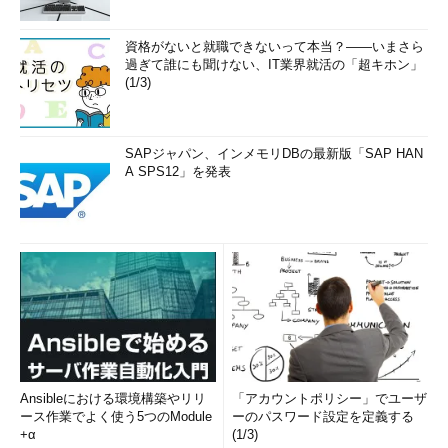
資格がないと就職できないって本当？――いまさら
過ぎて誰にも聞けない、IT業界就活の「超キホン」
(1/3)
SAPジャパン、インメモリDBの最新版「SAP HAN
A SPS12」を発表
Ansibleにおける環境構築やリリ
「アカウントポリシー」でユーザ
ース作業でよく使う5つのModule
ーのパスワード設定を定義する
+α
(1/3)