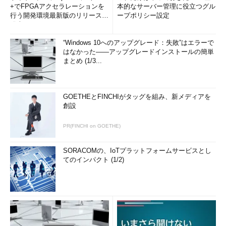
+でFPGAアクセラレーションを
本的なサーバー管理に役立つグル
行う開発環境最新版のリリースを
ープポリシー設定
発表
“Windows 10へのアップグレード：失敗”はエラーで
はなかった――アップグレードインストールの簡単
まとめ (1/3...
GOETHEとFINCHIがタッグを組み、新メディアを
創設
PR(FINCHI on GOETHE)
SORACOMの、IoTプラットフォームサービスとし
てのインパクト (1/2)