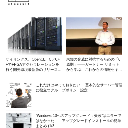
ザイリンクス、OpenCL、C／C+
未知の脅威に対抗するための「6
+でFPGAアクセラレーションを
原則」――ガートナー サミット
行う開発環境最新版のリリースを
から学ぶ、これからの情報セキュ
発表
リティ対策
これだけはやっておきたい！ 基本的なサーバー管理
に役立つグループポリシー設定
“Windows 10へのアップグレード：失敗”はエラーで
はなかった――アップグレードインストールの簡単
まとめ (1/3...