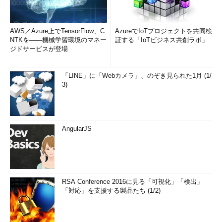
AWS／Azure上でTensorFlow、C
AzureでIoTプロジェクトを共同検
NTKを――機械学習環境のマネー
証する「IoTビジネス共創ラボ」
ジドサービスが登場
「LINE」に「Webカメラ」、のぞき見られた1月 (1/
3)
AngularJS
RSA Conference 2016に見る「可視化」「検出」
「対応」を支援する製品たち (1/2)