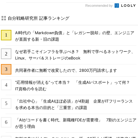
Recommended by
自分戦略研究所 記事ランキング
AI時代の「Markdown負債」と「レガシー脱却」の壁、エンジニア
が直面する新・旧の課題
なぜ若手こそインフラを学ぶべき？ 無料で学べるネットワーク、
Linux、サーバ＆ストレージのeBook
共同著作者に無断で改変したので、2800万円請求します
“応用情報が消える”って本当？ 「生成AIパスポート」って何？
IT資格の今を読む
「出社中心」「生成AIほぼ必須」が4割超 企業がITフリーランス
を求める本当の目的と「三重苦」の課題
「AIがコードを書く時代、新職種FDEが需要増」 7割のエンジニア
が思う理由