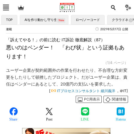
TOP
AIを作り動かし守り生かす
ロー/ノーコード
クラウドネイ
連載
2021年5月17日 公開
「訴えてやる！」の前に読む IT訴訟 徹底解説（87）
悪いのはベンダー！ 「わび状」という証拠もあ
ります！
（1/4 ページ）
ユーザー企業が契約範囲外の作業を行わせたり、不合理な方針変
更をしたりして頓挫したプロジェクト。だがユーザー企業は、責
任はベンダーにあるとして、20億円の支払いを要求した。
[
ITプロセスコンサルタント 細川義洋
，＠IT]
PC用表示
関連情報
Share
Post
LINE
Hatena