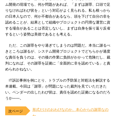
ム開発の現場でも、何か問題があれば、「まずは謝罪、口頭で足
りなければわび状を」という対応がよく見られる。私も根っから
の日本人なので、何か不都合があるなら、頭を下げて自分の非を
認めることが、結果として組織やプロジェクトの円滑な運営に資
する場合があることは否定しないし、まずは自身を振り返り反省
するという姿勢は美徳であるとも考える。
ただ、この謝罪をやり過ぎてしまうのは問題だ。本当に謝るべ
きところは謝るが、システム開発プロジェクトでどちらかが過度
な責任を負うのは、その後の作業に負担がかかって危険だし、裁
判になれば、その謝罪を証拠に「全面的に非を認めている」と責
められかねない。
IT訴訟事例を例にとり、トラブルの予防策と対処法を解説する
本連載。今回は「謝罪」が問題になった裁判を見ていただきた
い。ベンダーの出したわび状は、責任を認めた証拠になるのだろ
うか――。
形式だけのおわびなのか、本心からの謝罪なの
か