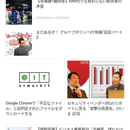
【見城徹×藤田晋】AI時代でも変わらない経営者の
本質
PR(FINCHI on GOETHE)
まだあるぞ！ グループポリシーの“鉄板”設定パート
2
Google Chromeで「不正なファイ
セキュリティベンダー2社のリポ
ル」と誤判定されたファイルをダ
ートに見る「攻撃の高度化」のい
ウンロードする
ま (1/3)
【西野亮廣】ビジネス書最新刊『北極星 僕たちは