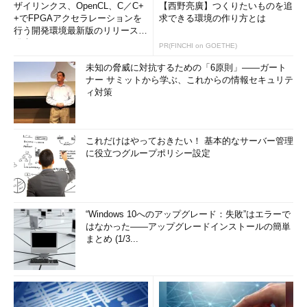
ザイリンクス、OpenCL、C／C+
【西野亮廣】つくりたいものを追
+でFPGAアクセラレーションを
求できる環境の作り方とは
行う開発環境最新版のリリースを
発表
PR(FINCHI on GOETHE)
未知の脅威に対抗するための「6原則」――ガート
ナー サミットから学ぶ、これからの情報セキュリテ
ィ対策
これだけはやっておきたい！ 基本的なサーバー管理
に役立つグループポリシー設定
“Windows 10へのアップグレード：失敗”はエラーで
はなかった――アップグレードインストールの簡単
まとめ (1/3...