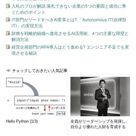
入札のプロが解説:落札できない企業の5つの要因と成功に導
くためのポイント
IT部門がリードすべきAI変革とは? 「Autonomous IT(自律型
IT)」の実現方法
財務を戦略的組織へ進化させるAI活用術、4つの主要な障壁と
解消方法
経営企画部門のRPA導入はどう進める? エンジニア不足でも実
現させる秘訣
チェックしておきたい人気記事
Hello Python (1/3)
全員がリーダーシップを発揮し、
自分より優れた人財を育成する