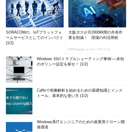
SORACOMの、IoTプラットフォ
大阪ガスが月2000時間の共有作
ームサービスとしてのインパクト
業を削減！ 現場のAI活用術
(1/2)
PR(ITmedia エンタープライズ)
Windows 10のトラブルシューティング事例──未知
のポリシー設定を探せ！ (1/2)
Caffeで画像解析を始めるための基礎知識とインス
トール、基本的な使い方 (1/2)
Windows系ITエンジニアのための産業用ドローン開
発環境