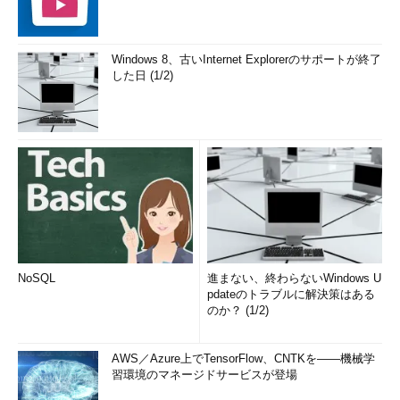
Windows 8、古いInternet Explorerのサポートが終了
した日 (1/2)
NoSQL
進まない、終わらないWindows U
pdateのトラブルに解決策はある
のか？ (1/2)
AWS／Azure上でTensorFlow、CNTKを――機械学
習環境のマネージドサービスが登場