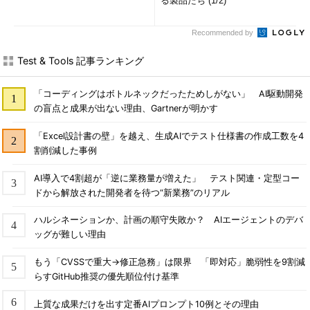
る製品たち (1/2)
Recommended by
Test & Tools 記事ランキング
「コーディングはボトルネックだったためしがない」 AI駆動開発
の盲点と成果が出ない理由、Gartnerが明かす
「Excel設計書の壁」を越え、生成AIでテスト仕様書の作成工数を4
割削減した事例
AI導入で4割超が「逆に業務量が増えた」 テスト関連・定型コー
ドから解放された開発者を待つ“新業務”のリアル
ハルシネーションか、計画の順守失敗か？ AIエージェントのデバ
ッグが難しい理由
もう「CVSSで重大→修正急務」は限界 「即対応」脆弱性を9割減
らすGitHub推奨の優先順位付け基準
上質な成果だけを出す定番AIプロンプト10例とその理由