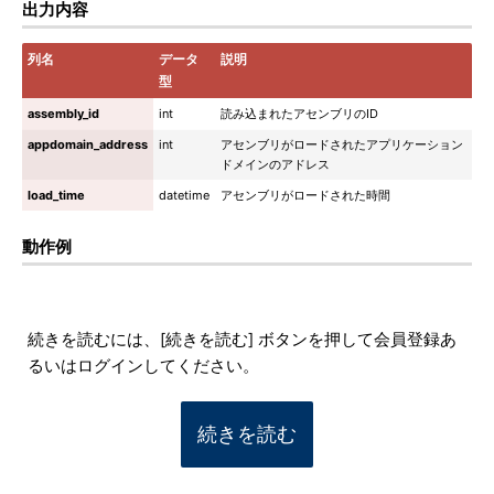
出力内容
列名
データ
説明
型
assembly_id
int
読み込まれたアセンブリのID
appdomain_address
int
アセンブリがロードされたアプリケーション
ドメインのアドレス
load_time
datetime
アセンブリがロードされた時間
動作例
続きを読むには、[続きを読む] ボタンを押して会員登録あ
るいはログインしてください。
続きを読む