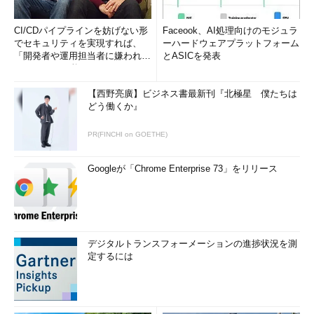
CI/CDパイプラインを妨げない形
Faceook、AI処理向けのモジュラ
でセキュリティを実現すれば、
ーハードウェアプラットフォーム
「開発者や運用担当者に嫌われな
とASICを発表
いWAF」は可能か
【西野亮廣】ビジネス書最新刊『北極星 僕たちは
どう働くか』
PR(FINCHI on GOETHE)
Googleが「Chrome Enterprise 73」をリリース
デジタルトランスフォーメーションの進捗状況を測
定するには