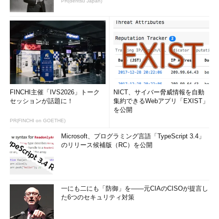
PR(dentsu Japan)
FINCHI主催「IVS2026」トーク
NICT、サイバー脅威情報を自動
セッションが話題に！
集約できるWebアプリ「EXIST」
を公開
PR(FINCHI on GOETHE)
Microsoft、プログラミング言語「TypeScript 3.4」
のリリース候補版（RC）を公開
一にも二にも「防御」を――元CIAのCISOが提言し
た6つのセキュリティ対策