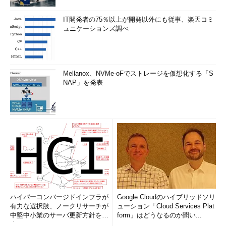
IT開発者の75％以上が開発以外にも従事、楽天コミ
ュニケーションズ調べ
Mellanox、NVMe-oFでストレージを仮想化する「S
NAP」を発表
ハイパーコンバージドインフラが
Google Cloudのハイブリッドソリ
有力な選択肢、ノークリサーチが
ューション「Cloud Services Plat
中堅中小業のサーバ更新方針を調
form」はどうなるのか聞い...
査