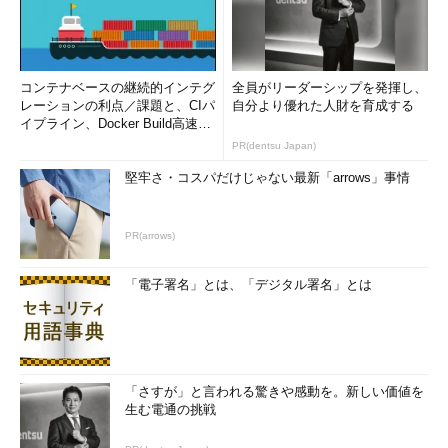
コンテナベースの継続的インテグ
全員がリーダーシップを発揮し、
レーションの利点／課題と、CIパ
自分より優れた人財を育成する
イプライン、Docker Build高速化
のコツ (1/2...
PR(dentsu Japan)
堅牢さ・コスパだけじゃない最新「arrows」事情
PR(arrows)
「電子署名」とは、「デジタル署名」とは
「さすが」と言われる驚きや感動を。新しい価値を
生む電通の挑戦