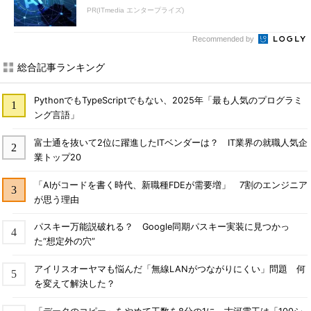
PR(ITmedia エンタープライズ)
Recommended by
総合記事ランキング
PythonでもTypeScriptでもない、2025年「最も人気のプログラミ
ング言語」
富士通を抜いて2位に躍進したITベンダーは？ IT業界の就職人気企
業トップ20
「AIがコードを書く時代、新職種FDEが需要増」 7割のエンジニア
が思う理由
パスキー万能説破れる？ Google同期パスキー実装に見つかっ
た“想定外の穴”
アイリスオーヤマも悩んだ「無線LANがつながりにくい」問題 何
を変えて解決した？