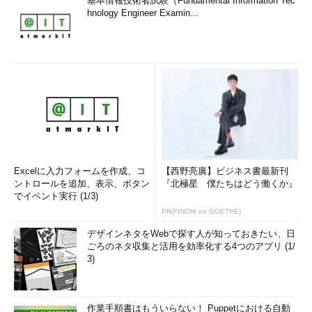
基本情報技術者試験（Fundamental Information Tec
hnology Engineer Examin...
Excelに入力フォームを作成、コ
【西野亮廣】ビジネス書最新刊
ントロールを追加、表示、ボタン
『北極星 僕たちはどう働くか』
でイベント実行 (1/3)
PR(FINCHI on GOETHE)
デザインネタをWebで探す人が知っておきたい、日
ごろのネタ収集と活用を効率化する4つのアプリ (1/
3)
作業手順書はもういらない！ Puppetにおける自動