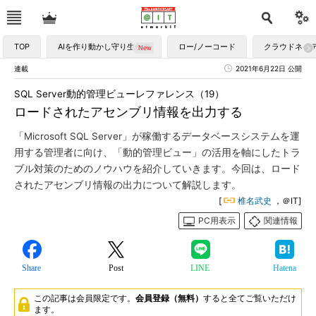
TOP
AIを作り動かし守り生かす
ロー/ノーコード
クラウドネイ
連載
2021年6月22日 公開
SQL Server動的管理ビューレファレンス（19）
ロードされたアセンブリ情報を出力する
「Microsoft SQL Server」が稼働するデータベースシステムを運
用する管理者に向け、「動的管理ビュー」の活用を軸にしたトラ
ブル対策のためのノウハウを紹介していきます。今回は、ロード
されたアセンブリ情報の出力について解説します。
[
椎名武史
，＠IT]
PC用表示
関連情報
Share
Post
LINE
Hatena
この記事は会員限定です。
会員登録（無料）
すると全てご覧いただけ
ます。