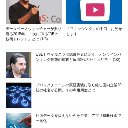
データベースウォッチャーが振り
「フィッシング」の手口、お見せ
返る2015年、「次に“来る”DBの
します
技術トレンド」とは (1/3)
ESET ウイルスラボ総責任者に聞く、オンラインバ
ンキング攻撃の現状とIoT時代のセキュリティ (1/2)
ブロックチェーンの実証実験に取り組む国内企業20
社の社名が公開、その利用用途とは
社内データを扱えないAIを卒業 アプリ横断検索で
一元化