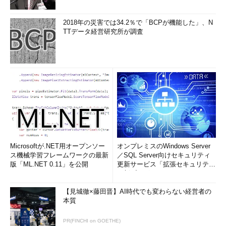
2018年の災害では34.2％で「BCPが機能した」、N
TTデータ経営研究所が調査
Microsoftが.NET用オープンソー
オンプレミスのWindows Server
ス機械学習フレームワークの最新
／SQL Server向けセキュリティ
版「ML.NET 0.11」を公開
更新サービス「拡張セキュリティ
更新プログ...
【見城徹×藤田晋】AI時代でも変わらない経営者の
本質
PR(FINCHI on GOETHE)