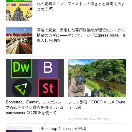
化の定義書「マニフェスト」の書き方と基礎文法ま
とめ (1/5)
高速で安全、安定した専用線接続が理想のシステム
構築のカギに――マンパワーが「ExpressRoute」を
導入した理由
Bootstrap、Emmet、レスポンシ
シェア別荘「COCO VILLA Owne
ブWebデザイン対応を強化したDr
rs」3選
eamweaver CC 2015を使って
み...
PR(COCO VILLA on GOETHE)
「Bootstrap 4 alpha」が登場