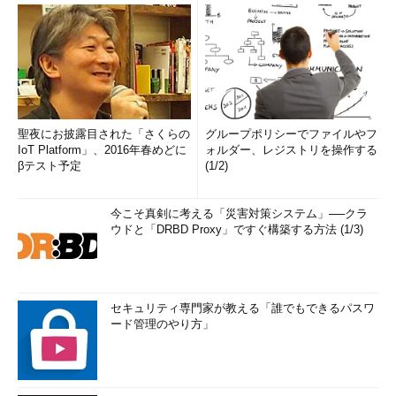
聖夜にお披露目された「さくらの
グループポリシーでファイルやフ
IoT Platform」、2016年春めどに
ォルダー、レジストリを操作する
βテスト予定
(1/2)
今こそ真剣に考える「災害対策システム」──クラ
ウドと「DRBD Proxy」ですぐ構築する方法 (1/3)
セキュリティ専門家が教える「誰でもできるパスワ
ード管理のやり方」