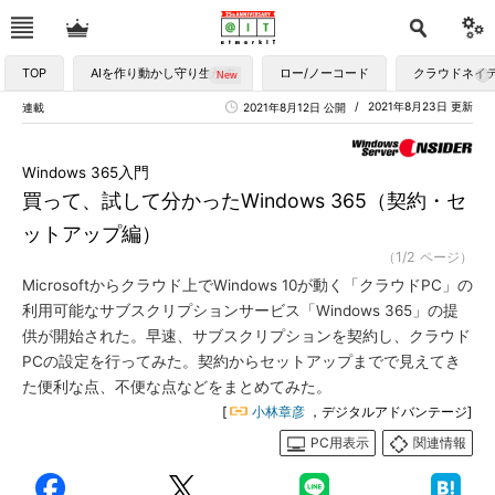
TOP
AIを作り動かし守り生かす
ロー/ノーコード
クラウドネイ
2021年8月23日 更新
連載
2021年8月12日 公開
Windows 365入門
買って、試して分かったWindows 365（契約・セ
ットアップ編）
（1/2 ページ）
Microsoftからクラウド上でWindows 10が動く「クラウドPC」の
利用可能なサブスクリプションサービス「Windows 365」の提
供が開始された。早速、サブスクリプションを契約し、クラウド
PCの設定を行ってみた。契約からセットアップまでで見えてき
た便利な点、不便な点などをまとめてみた。
[
小林章彦
，デジタルアドバンテージ]
PC用表示
関連情報