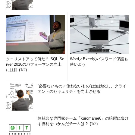
クエリストアって何だ？ SQL Se
Word／Excelのパスワード保護も
rver 2016のパフォーマンス向上
使いよう
に注目 (1/2)
“必要ないもの／使わないもの”は無効化し、クライ
アントのセキュリティを向上させる
無慈悲な専門家チーム「kuromame6」の暗躍に負け
ず勝利をつかんだチームは？ (1/2)