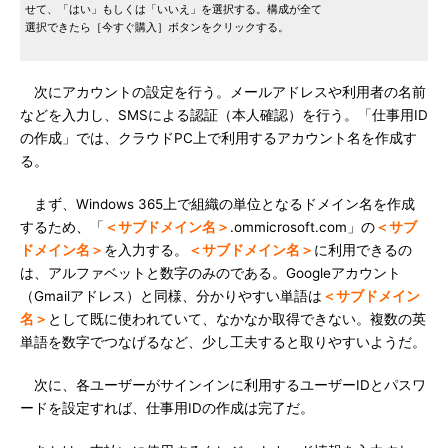
せて、「はい」もしくは「いいえ」を選択する。構成が全て
選択できたら［今すぐ購入］ボタンをクリックする。
次にアカウントの設定を行う。メールアドレスや利用者の名前
などを入力し、SMSによる認証（本人確認）を行う。「仕事用ID
の作成」では、クラウドPC上で利用するアカウント名を作成す
る。
まず、Windows 365上で組織の単位となるドメイン名を作成
するため、「
＜サブドメイン名＞
.ommicrosoft.com」の
＜サブ
ドメイン名＞
を入力する。
＜サブドメイン名＞
に利用できるの
は、アルファベットと数字のみのである。Googleアカウント
（Gmailアドレス）と同様、分かりやすい単語は
＜サブドメイン
名＞
として既に使われていて、なかなか取得できない。複数の英
単語を数字でつなげるなど、少し工夫すると取りやすいようだ。
次に、各ユーザーがサインインに利用するユーザーIDとパスワ
ードを設定すれば、仕事用IDの作成は完了だ。