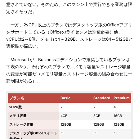
意されていない。そのため、このマシン上で実行できる業務は限
定されそうだ。
一方、2vCPU以上のプランではデスクトップ版のOfficeアプリ
をサポートしている（Officeのライセンスは別途必要）他、
vCPUは2～8個、メモリは4～32GB、ストレージは64～512GBと
選択肢が幅広い。
Microsoftが、Businessエディションで推奨しているプランは
下表の3つ。それぞれのプランで、メモリ容量やストレージ容量
の変更が可能だ（メモリ容量とストレージ容量の組み合わせに一
部制限がある）。
プラン名
Basic
Standard
Premium
vCPU数
2
2
4
メモリ容量
4GB
8GB
16GB
ストレージ容量
128GB
128GB
128GB
デスクトップ版Officeスイート
○
○
○
サポート