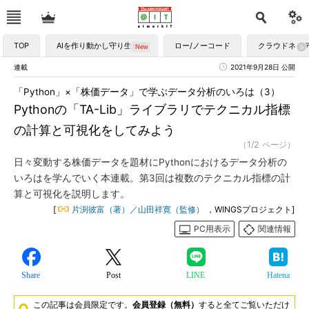
TOP
AIを作り動かし守り生かす
ロー/ノーコード
クラウドネイ
連載
2021年9月28日 公開
「Python」×「株価データ」で学ぶデータ分析のいろは（3）
Pythonの「TA-Lib」ライブラリでテクニカル指標
の計算と可視化をしてみよう
（1/2 ページ）
日々変動する株価データを題材にPythonにおけるデータ分析の
いろはを学んでいく本連載。第3回は複数のテクニカル指標の計
算と可視化を説明します。
[
片渕彼富（著）／山田祥寛（監修）
，WINGSプロジェクト]
PC用表示
関連情報
Share
Post
LINE
Hatena
この記事は会員限定です。
会員登録（無料）
すると全てご覧いただけ