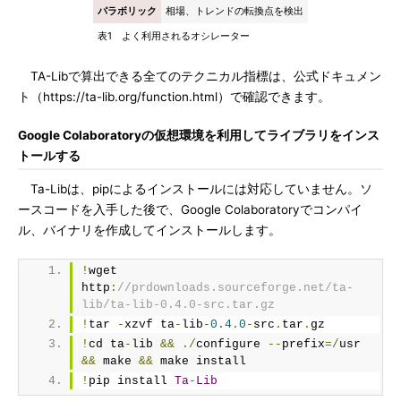
パラボリック
相場、トレンドの転換点を検出
表1 よく利用されるオシレーター
TA-Libで算出できる全てのテクニカル指標は、公式ドキュメン
ト（https://ta-lib.org/function.html）で確認できます。
Google Colaboratoryの仮想環境を利用してライブラリをインス
トールする
Ta-Libは、pipによるインストールには対応していません。ソ
ースコードを入手した後で、Google Colaboratoryでコンパイ
ル、バイナリを作成してインストールします。
!
wget 
http
:
//prdownloads.sourceforge.net/ta-
lib/ta-lib-0.4.0-src.tar.gz
!
tar 
-
xzvf ta
-
lib
-
0.4
.
0
-
src
.
tar
.
gz
!
cd ta
-
lib 
&&
./
configure 
--
prefix
=/
usr 
&&
 make 
&&
 make install
!
pip install 
Ta
-
Lib