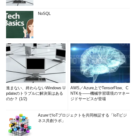
NoSQL
進まない、終わらないWindows U
AWS／Azure上でTensorFlow、C
pdateのトラブルに解決策はある
NTKを――機械学習環境のマネー
のか？ (1/2)
ジドサービスが登場
AzureでIoTプロジェクトを共同検証する「IoTビジ
ネス共創ラボ」