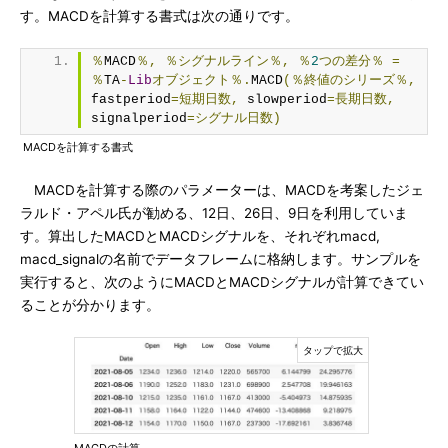
す。MACDを計算する書式は次の通りです。
％
MACD
％,
％シグナルライン％,
％
2
つの差分％
=
％
TA
-
Lib
オブジェクト％.
MACD
(％終値のシリーズ％,
fastperiod
=短期日数,
 slowperiod
=長期日数,
signalperiod
=シグナル日数)
MACDを計算する書式
MACDを計算する際のパラメーターは、MACDを考案したジェ
ラルド・アペル氏が勧める、12日、26日、9日を利用していま
す。算出したMACDとMACDシグナルを、それぞれmacd,
macd_signalの名前でデータフレームに格納します。サンプルを
実行すると、次のようにMACDとMACDシグナルが計算できてい
ることが分かります。