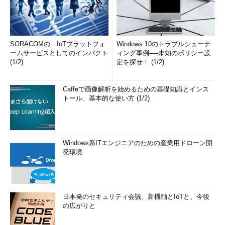
SORACOMの、IoTプラットフォ
Windows 10のトラブルシューテ
ームサービスとしてのインパクト
ィング事例──未知のポリシー設
(1/2)
定を探せ！ (1/2)
Caffeで画像解析を始めるための基礎知識とインス
トール、基本的な使い方 (1/2)
Windows系ITエンジニアのための産業用ドローン開
発環境
日本発のセキュリティ会議、新機軸とIoTと、今後
の広がりと