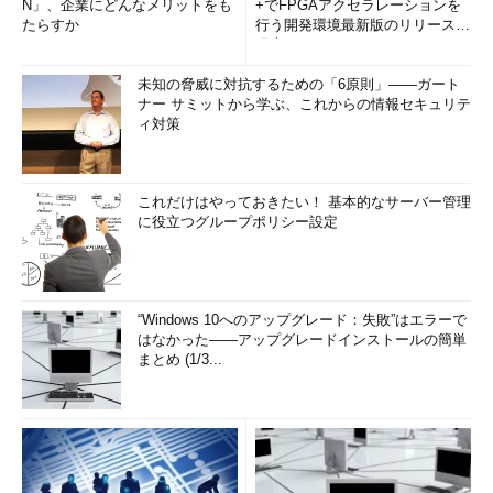
N」、企業にどんなメリットをも
+でFPGAアクセラレーションを
たらすか
行う開発環境最新版のリリースを
発表
未知の脅威に対抗するための「6原則」――ガート
ナー サミットから学ぶ、これからの情報セキュリテ
ィ対策
これだけはやっておきたい！ 基本的なサーバー管理
に役立つグループポリシー設定
“Windows 10へのアップグレード：失敗”はエラーで
はなかった――アップグレードインストールの簡単
まとめ (1/3...