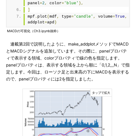
panel
=
2
,
 color
=
'blue'
),
]
mpf
.
plot
(
mdf
,
 type
=
'candle'
,
 volume
=
True
,
addplot
=
apd
)
MACDの可視化（Ch3.ipynb抜粋）
連載第2回で説明したように、make_addplotメソッドでMACD
とMACDシグナルを追加しています。その際に、panelプロパテ
ィで表示する領域、colorプロパティで線の色を指定します。
panelプロパティは、表示する領域を上から順に「0,1,2,,,N」で指
定します。今回は、ローソク足と出来高の下にMACDを表示する
ので、panelプロパティには2を指定しました。