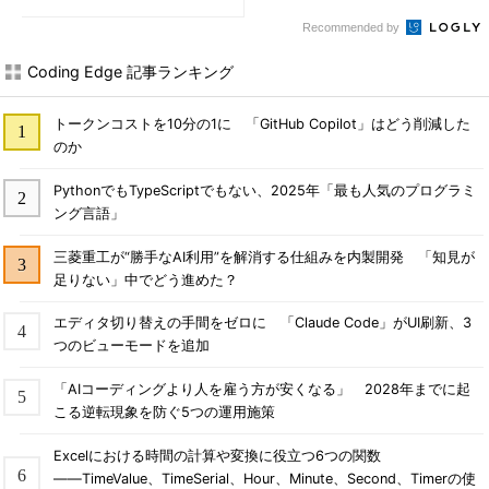
Recommended by
Coding Edge 記事ランキング
トークンコストを10分の1に 「GitHub Copilot」はどう削減した
のか
PythonでもTypeScriptでもない、2025年「最も人気のプログラミ
ング言語」
三菱重工が“勝手なAI利用”を解消する仕組みを内製開発 「知見が
足りない」中でどう進めた？
エディタ切り替えの手間をゼロに 「Claude Code」がUI刷新、3
つのビューモードを追加
「AIコーディングより人を雇う方が安くなる」 2028年までに起
こる逆転現象を防ぐ5つの運用施策
Excelにおける時間の計算や変換に役立つ6つの関数
――TimeValue、TimeSerial、Hour、Minute、Second、Timerの使