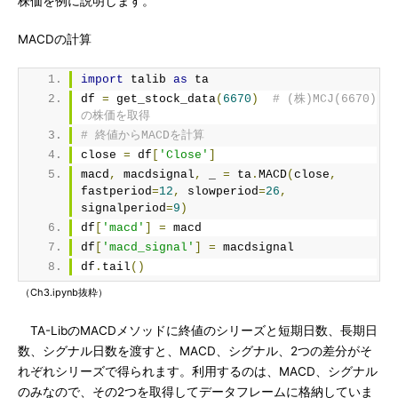
株価を例に説明します。
MACDの計算
import
 talib 
as
 ta
df 
=
 get_stock_data
(
6670
)
# (株)MCJ(6670)
の株価を取得
# 終値からMACDを計算
close 
=
 df
[
'Close'
]
macd
,
 macdsignal
,
 _ 
=
 ta
.
MACD
(
close
,
fastperiod
=
12
,
 slowperiod
=
26
,
signalperiod
=
9
)
df
[
'macd'
]
=
 macd
df
[
'macd_signal'
]
=
 macdsignal
df
.
tail
()
（Ch3.ipynb抜粋）
TA-LibのMACDメソッドに終値のシリーズと短期日数、長期日
数、シグナル日数を渡すと、MACD、シグナル、2つの差分がそ
れぞれシリーズで得られます。利用するのは、MACD、シグナル
のみなので、その2つを取得してデータフレームに格納していま