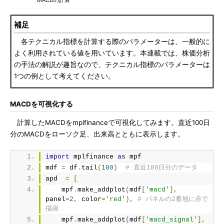
MACDの計算
補足
各テクニカル指標を計算する際のパラメーターは、一般的に
よく利用されている値を用いています。本連載では、株価分析
の手法の解説が趣旨なので、テクニカル指標のパラメーターは
1つの例として考えてください。
MACDを可視化する
計算したMACDをmplfinanceで可視化してみます。直近100日
分のMACDをローソク足、出来高とともに表示します。
import
 mplfinance 
as
 mpf
mdf 
=
 df
.
tail
(
100
)
# 直近100日分のデータ
apd  
=
[
    mpf
.
make_addplot
(
mdf
[
'macd'
],
panel
=
2
,
 color
=
'red'
),
# パネルの2番地に赤で
描画
    mpf
.
make_addplot
(
mdf
[
'macd_signal'
],