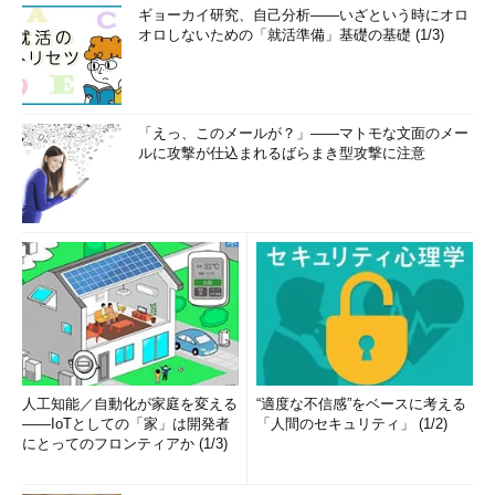
ギョーカイ研究、自己分析――いざという時にオロ
オロしないための「就活準備」基礎の基礎 (1/3)
「えっ、このメールが？」――マトモな文面のメー
ルに攻撃が仕込まれるばらまき型攻撃に注意
人工知能／自動化が家庭を変える
“適度な不信感”をベースに考える
――IoTとしての「家」は開発者
「人間のセキュリティ」 (1/2)
にとってのフロンティアか (1/3)