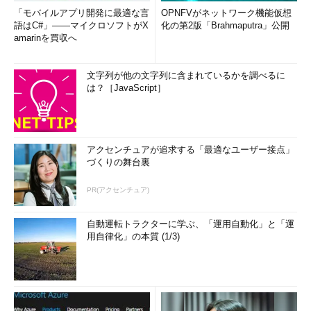
「モバイルアプリ開発に最適な言
OPNFVがネットワーク機能仮想
語はC#」――マイクロソフトがX
化の第2版「Brahmaputra」公開
amarinを買収へ
文字列が他の文字列に含まれているかを調べるに
は？［JavaScript］
アクセンチュアが追求する「最適なユーザー接点」
づくりの舞台裏
PR(アクセンチュア)
自動運転トラクターに学ぶ、「運用自動化」と「運
用自律化」の本質 (1/3)