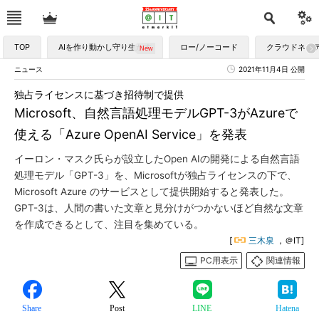
TOP
AIを作り動かし守り生かす
ロー/ノーコード
クラウドネイ
ニュース
2021年11月4日 公開
独占ライセンスに基づき招待制で提供
Microsoft、自然言語処理モデルGPT-3がAzureで
使える「Azure OpenAI Service」を発表
イーロン・マスク氏らが設立したOpen AIの開発による自然言語
処理モデル「GPT-3」を、Microsoftが独占ライセンスの下で、
Microsoft Azure のサービスとして提供開始すると発表した。
GPT-3は、人間の書いた文章と見分けがつかないほど自然な文章
を作成できるとして、注目を集めている。
[
三木泉
，＠IT]
PC用表示
関連情報
Share
Post
LINE
Hatena