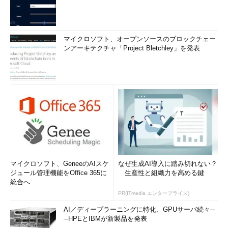
マイクロソフト、オープンソースのブロックチェー
ンアーキテクチャ「Project Bletchley」を発表
マイクロソフト、GeneeのAIスケ
なぜ生成AI導入に踏み切れない？
ジュール管理機能をOffice 365に
生産性と組織力を高める鍵
統合へ
PR(ITmedia エンタープライズ)
AI／ディープラーニングに特化、GPUサーバ続々─
─HPEとIBMが新製品を発表