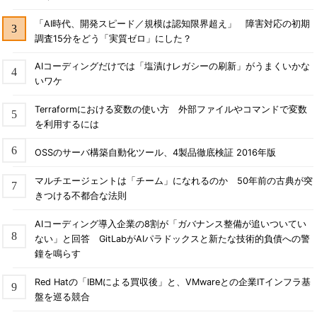
「AI時代、開発スピード／規模は認知限界超え」 障害対応の初期
調査15分をどう「実質ゼロ」にした？
AIコーディングだけでは「塩漬けレガシーの刷新」がうまくいかな
いワケ
Terraformにおける変数の使い方 外部ファイルやコマンドで変数
を利用するには
OSSのサーバ構築自動化ツール、4製品徹底検証 2016年版
マルチエージェントは「チーム」になれるのか 50年前の古典が突
きつける不都合な法則
AIコーディング導入企業の8割が「ガバナンス整備が追いついてい
ない」と回答 GitLabがAIパラドックスと新たな技術的負債への警
鐘を鳴らす
Red Hatの「IBMによる買収後」と、VMwareとの企業ITインフラ基
盤を巡る競合