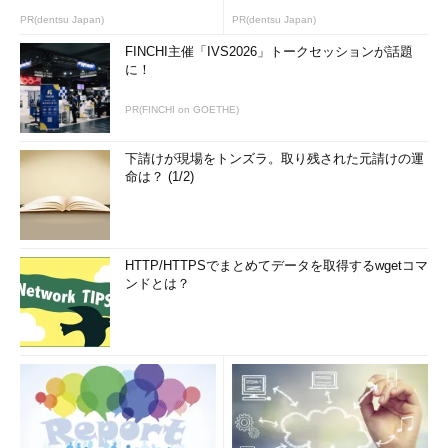
PR(dentsu Japan)
PR(dentsu Japan)
FINCHI主催「IVS2026」トークセッションが話題
に！
PR(FINCHI on GOETHE)
下請けが現場をトンズラ。取り残された元請けの運
命は？ (1/2)
HTTP/HTTPSでまとめてデータを取得するwgetコマ
ンドとは？