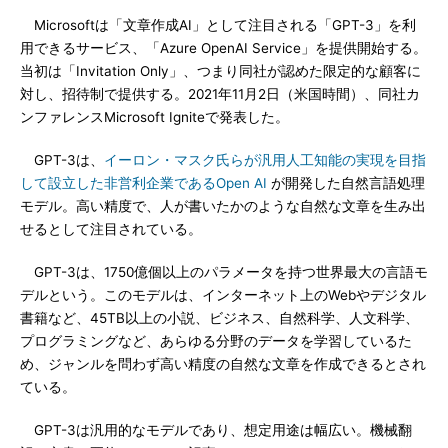
Microsoftは「文章作成AI」として注目される「GPT-3」を利
用できるサービス、「Azure OpenAI Service」を提供開始する。
当初は「Invitation Only」、つまり同社が認めた限定的な顧客に
対し、招待制で提供する。2021年11月2日（米国時間）、同社カ
ンファレンスMicrosoft Igniteで発表した。
GPT-3は、
イーロン・マスク氏らが汎用人工知能の実現を目指
して設立した非営利企業であるOpen AI
が開発した自然言語処理
モデル。高い精度で、人が書いたかのような自然な文章を生み出
せるとして注目されている。
GPT-3は、1750億個以上のパラメータを持つ世界最大の言語モ
デルという。このモデルは、インターネット上のWebやデジタル
書籍など、45TB以上の小説、ビジネス、自然科学、人文科学、
プログラミングなど、あらゆる分野のデータを学習しているた
め、ジャンルを問わず高い精度の自然な文章を作成できるとされ
ている。
GPT-3は汎用的なモデルであり、想定用途は幅広い。機械翻