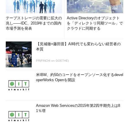
テープストレージの需要に拡大の
Active Directoryのオブジェクト
兆し――IDC、2019年までの国内
を「ディレクトリ同期ツール」で
市場予測を発表
クラウドに同期する
【見城徹×藤田晋】AI時代でも変わらない経営者の
本質
PR(FINCHI on GOETHE)
米IBM、約50のコードをオープンソース化するdevel
operWorks Openを開設
Amazon Web Servicesの2015年第2四半期売上は8
1％増