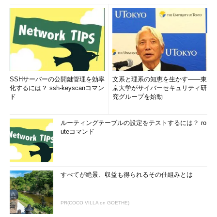
SSHサーバーの公開鍵管理を効率
文系と理系の知恵を生かす――東
化するには？ ssh-keyscanコマン
京大学がサイバーセキュリティ研
ド
究グループを始動
ルーティングテーブルの設定をテストするには？ ro
uteコマンド
すべてが絶景、収益も得られるその仕組みとは
PR(COCO VILLA on GOETHE)