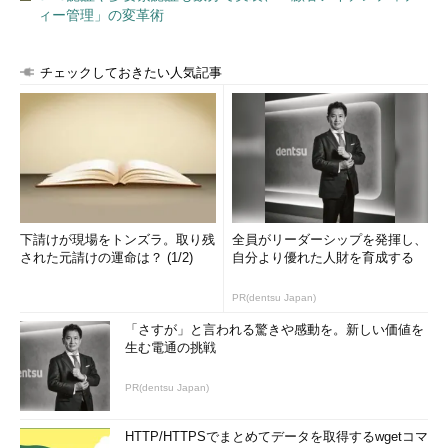
ィー管理」の変革術
チェックしておきたい人気記事
下請けが現場をトンズラ。取り残
全員がリーダーシップを発揮し、
された元請けの運命は？ (1/2)
自分より優れた人財を育成する
PR(dentsu Japan)
「さすが」と言われる驚きや感動を。新しい価値を
生む電通の挑戦
PR(dentsu Japan)
HTTP/HTTPSでまとめてデータを取得するwgetコマ