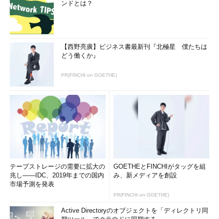
ンドとは？
【西野亮廣】ビジネス書最新刊『北極星 僕たちは
どう働くか』
PR(FINCHI on GOETHE)
テープストレージの需要に拡大の
GOETHEとFINCHIがタッグを組
兆し――IDC、2019年までの国内
み、新メディアを創設
市場予測を発表
PR(FINCHI on GOETHE)
Active Directoryのオブジェクトを「ディレクトリ同