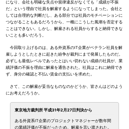
になり、会社も明確な失点や規律違反がなくても「成績が不振
だ」という理由で社員を解雇するようになってしまった。会社と
しては合理的な判断だし、ある部分では社員のモチベーションに
つながることもあるだろうから、一概にこうした風潮を否定する
ことはできない。しかし、解雇される社員からすると納得できな
いことも多いだろう。
今回取り上げるのは、ある外資系のIT企業がベテラン社員を解
雇しようとしたときに起きた紛争が裁判にまで発展したものだ。
必ずしも最低レベルであったとはいい切れない成績の社員が、業
績評価の不振を理由に解雇を通告された。社員はこれに納得でき
ず、身分の確認と不払い賃金の支払いを求めた。
さて、この解雇が妥当なものなのかどうか、皆さんはどのよう
にお考えだろうか。
東京地方裁判所 平成31年2月27日判決から
ある外資系IT企業のプロジェクトマネジャーが数年間
の業績評価が不振だったため、解雇を言い渡された。