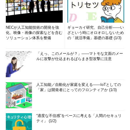
NECが人工知能技術の開発を強
ギョーカイ研究、自己分析――い
化、映像・画像の探索などを含む
ざという時にオロオロしないため
ソリューション体系を整備
の「就活準備」基礎の基礎 (1/3)
「えっ、このメールが？」――マトモな文面のメー
ルに攻撃が仕込まれるばらまき型攻撃に注意
人工知能／自動化が家庭を変える――IoTとしての
「家」は開発者にとってのフロンティアか (1/3)
“適度な不信感”をベースに考える「人間のセキュリ
ティ」 (1/2)