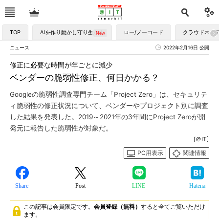
TOP
AIを作り動かし守り生かす
ロー/ノーコード
クラウドネイ
ニュース
2022年2月16日 公開
修正に必要な時間が年ごとに減少
ベンダーの脆弱性修正、何日かかる？
Googleの脆弱性調査専門チーム「Project Zero」は、セキュリテ
ィ脆弱性の修正状況について、ベンダーやプロジェクト別に調査
した結果を発表した。2019～2021年の3年間にProject Zeroが開
発元に報告した脆弱性が対象だ。
[＠IT]
PC用表示
関連情報
Share
Post
LINE
Hatena
この記事は会員限定です。
会員登録（無料）
すると全てご覧いただけ
ます。