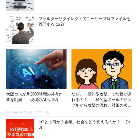
フォルダーリダイレクトでユーザープロファイルを
管理する (1/2)
大阪ガスが月2000時間の共有作
なぜ、「標的型攻撃」で情報が漏
業を削減！ 現場のAI活用術
れるの？――標的型メールのサン
プルから攻撃の流れ、対策の考え
方まで、もう一度分かりやすく
PR(ITmedia エンタープライズ)
解...
IoTとは何か？企業、社会をどう変えるのか？ (1/
3)