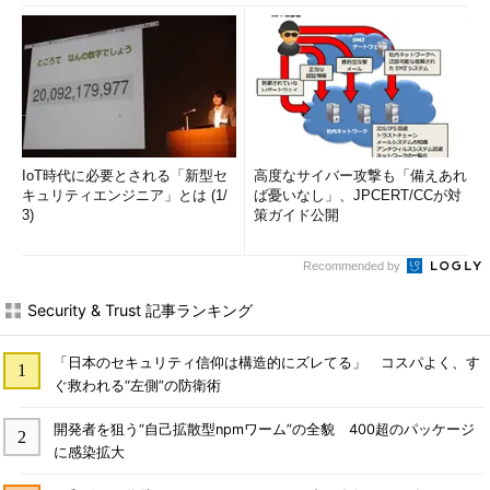
IoT時代に必要とされる「新型セ
高度なサイバー攻撃も「備えあれ
キュリティエンジニア」とは (1/
ば憂いなし」、JPCERT/CCが対
3)
策ガイド公開
Recommended by
Security & Trust 記事ランキング
「日本のセキュリティ信仰は構造的にズレてる」 コスパよく、す
ぐ救われる“左側”の防衛術
開発者を狙う“自己拡散型npmワーム”の全貌 400超のパッケージ
に感染拡大