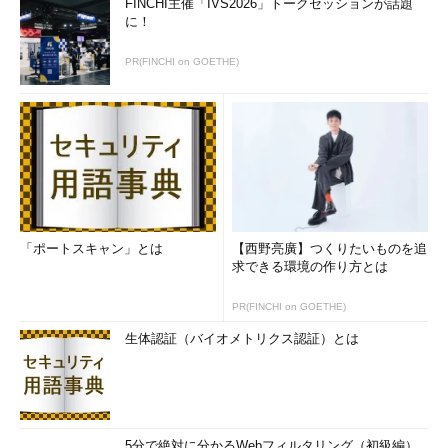
FINCHI主催「IVS2026」トークセッションが話題
に！
PR(FINCHI on GOETHE)
「ポートスキャン」とは
【西野亮廣】つくりたいものを追
求できる環境の作り方とは
PR(FINCHI on GOETHE)
生体認証（バイオメトリクス認証）とは
5分で絶対に分かるWebフィルタリング（初級編）