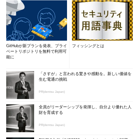
GitHubが新プランを発表、プライ
フィッシングとは
ベートリポジトリを無料で利用可
能に
「さすが」と言われる驚きや感動を。新しい価値を
生む電通の挑戦
PR(dentsu Japan)
全員がリーダーシップを発揮し、自分より優れた人
財を育成する
PR(dentsu Japan)