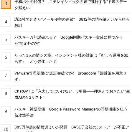
平和ボケの代償？ ニチレイショックの裏で進行する“ド級のデー
タ漏えい”
講談社で起きた“メール侵害の連鎖” 3812件の情報漏えいから得る
教訓
パスキー万能説破れる？ Google同期パスキー実装に見つかっ
た“想定外の穴”
たった3人の情シス室、インシデント後の対策は「むしろ運用を減
らす」 どう強化した？
VMware管理基盤に“認証突破”の穴 Broadcom「回避策を用意せ
ず」
ChatGPTに「入力してはいけない」5項目――押さえておきたい“生
成AIのNGリスト”
パスキー神話崩壊 Google Password Managerの同期機能を狙う
新攻撃手法
885万件超の情報漏えいが発覚 BASE子会社のEストアーが不正ア