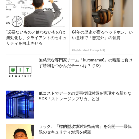
“必要ないもの／使わないもの”は
64年の歴史が宿るヘッドホン、い
無効化し、クライアントのセキュ
い意味で「想定外」の音質
リティを向上させる
PR(Marshall Group AB)
無慈悲な専門家チーム「kuromame6」の暗躍に負け
ず勝利をつかんだチームは？ (1/2)
低コストでデータの災害復旧対策を実現する新たな
SDS「ストレージレプリカ」とは
ラック、「標的型攻撃対策指南書」を公開――最低
限のセキュリティ対策を網羅