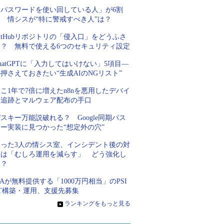
「パスワードを使い回している人」が6割
超 情シスが“特に警戒すべき人”は？
itHubリポジトリの「侵入口」をどうふさ
ぐ？ 無料で使える6つのセキュリティ設定
hatGPTに「入力してはいけない」5項目―
押さえておきたい“生成AIのNGリスト”
こ1年で7倍に増えたn8nを悪用したデバイ
ス追跡とマルウェア配布の手口
スキー万能説破れる？ Google同期パス
キー実装に見つかった“想定外の穴”
たった3人の情シス室、インシデント後の対
策は「むしろ運用を減らす」 どう強化し
た？
PAが無料提供する「1000万円相当」のPSI
RT構築・運用、支援先募集
»
ランキングをもっと見る