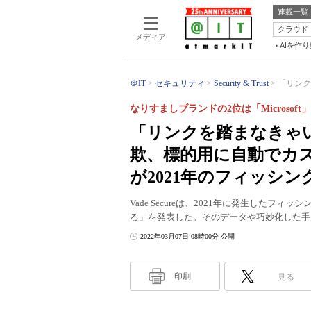
連載一覧
クラウド
メディア
AIを作
＠IT
セキュリティ
Security & Trust
「リンク
なりすましブランドの2位は「Microsoft」
「リンクを踏まなきゃ
欺、標的用に自動でカス
が2021年のフィッシ
Vade Secureは、2021年に発生したフィッシン
る」を発表した。そのデータや巧妙化した手
2022年03月07日 08時00分 公開
印刷
見る