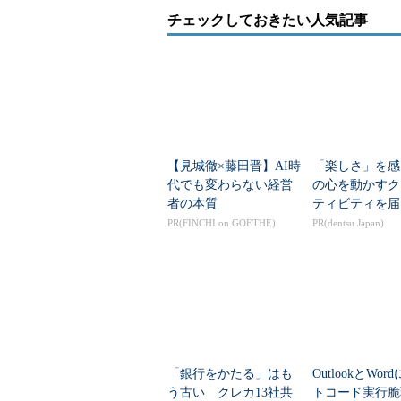
チェックしておきたい人気記事
【見城徹×藤田晋】AI時
「楽しさ」を感
代でも変わらない経営
の心を動かすク
者の本質
ティビティを届
PR(FINCHI on GOETHE)
PR(dentsu Japan)
「銀行をかたる」はも
OutlookとWo
う古い クレカ13社共
トコード実行