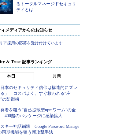
るトータルマネージドセキュリ
ティとは
ティメディアからのお知らせ
リア採用の応募を受け付けています
rity & Trust 記事ランキング
月間
本日
「日本のセキュリティ信仰は構造的にズレ
てる」 コスパよく、すぐ救われる“左
”の防衛術
発者を狙う“自己拡散型npmワーム”の全
 400超のパッケージに感染拡大
スキー神話崩壊 Google Password Manage
rの同期機能を狙う新攻撃手法