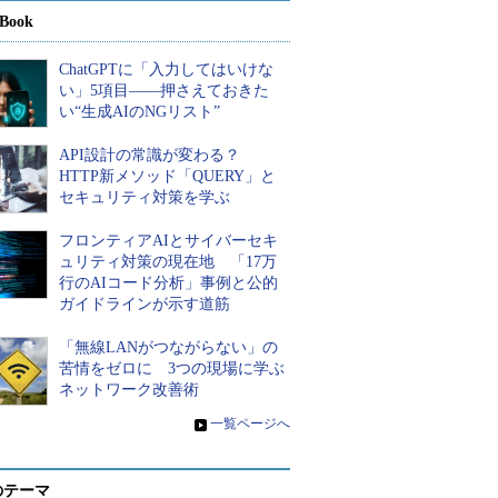
Book
ChatGPTに「入力してはいけな
い」5項目――押さえておきた
い“生成AIのNGリスト”
API設計の常識が変わる？
HTTP新メソッド「QUERY」と
セキュリティ対策を学ぶ
フロンティアAIとサイバーセキ
ュリティ対策の現在地 「17万
行のAIコード分析」事例と公的
ガイドラインが示す道筋
「無線LANがつながらない」の
苦情をゼロに 3つの現場に学ぶ
ネットワーク改善術
»
一覧ページへ
のテーマ