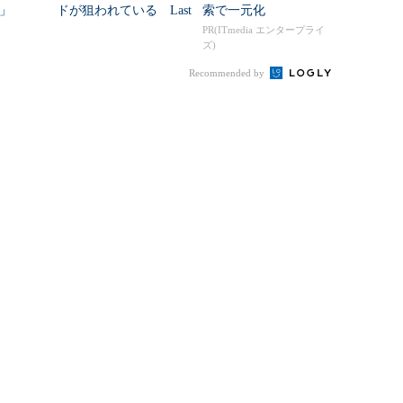
」
ドが狙われている Last
索で一元化
Passがフィッシング詐欺
PR(ITmedia エンタープライ
ズ)
に注意喚起
Recommended by
を振り返る」（PDF）
RSSについて
アイティメディアIDについて
ITのRSS一覧
アイティメディアIDとは