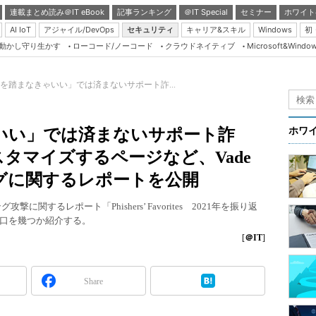
連載まとめ読み＠IT eBook
記事ランキング
＠IT Special
セミナー
ホワイト
AI IoT
アジャイル/DevOps
セキュリティ
キャリア&スキル
Windows
初
り動かし守り生かす
ローコード/ノーコード
クラウドネイティブ
Microsoft&Windo
Server & Storage
HTML5 + UX
を踏まなきゃいい」では済まないサポート詐...
Smart & Social
Coding Edge
いい」では済まないサポート詐
ホワ
Java Agile
タマイズするページなど、Vade
Database Expert
ングに関するレポートを公開
Linux ＆ OSS
グ攻撃に関するレポート「Phishers’ Favorites 2021年を振り返
Master of IP Networ
口を幾つか紹介する。
Security & Trust
[
＠IT
]
Test & Tools
Share
Insider.NET
ブログ