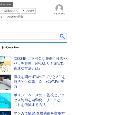
ペーパー
・中級者向けAI
その他
マイページ
ws
その他の特集
イトペーパー
OSS利用に不可欠な脆弱性検索や
パッチ管理、NVDよりも確実&
迅速な方法とは?
環境を問わずWebアプリとAPIを
k
包括的に保護、次世代WAFの実
力
ポリシーベースのPC監視とアク
セス制御を自動化、リスクとコ
ストを低減する方法
マンガで解説:多層防御を実現す