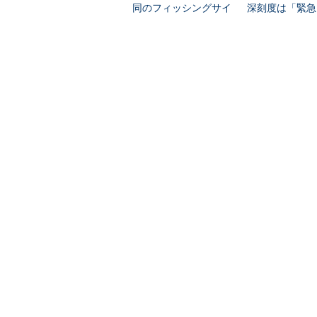
同のフィッシングサイ
深刻度は「緊急
ト閉鎖、その成果は
関連リンク
「Phishers’ Favorites 2021年
@ITについて
お問い合わせ
＠
広告について
採用広告について
利用規約
著作権・リンク・免責事項