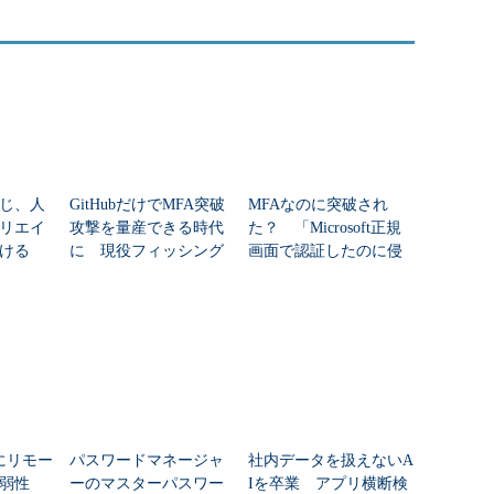
じ、人
GitHubだけでMFA突破
MFAなのに突破され
リエイ
攻撃を量産できる時代
た？ 「Microsoft正規
ける
に 現役フィッシング
画面で認証したのに侵
基盤の全貌が判明
害された」理由
rdにリモー
パスワードマネージャ
社内データを扱えないA
脆弱性
ーのマスターパスワー
Iを卒業 アプリ横断検