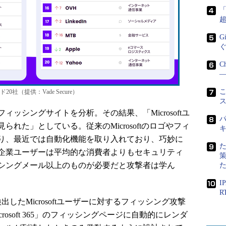
G
C
―
こ
（提供：Vade Secure）
件のフィッシングサイトを分析。その結果、「Microsoftユ
パ
れた」としている。従来のMicrosoftのロゴやフィ
り、最近では自動化機能を取り入れており、巧妙に
「企業ユーザーは平均的な消費者よりもセキュリティ
シングメール以上のものが必要だと攻撃者は学ん
I
検出したMicrosoftユーザーに対するフィッシング攻撃
osoft 365」のフィッシングページに自動的にレンダ