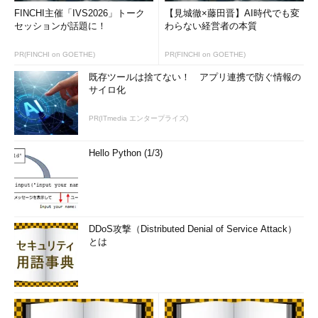
FINCHI主催「IVS2026」トーク
【見城徹×藤田晋】AI時代でも変
セッションが話題に！
わらない経営者の本質
PR(FINCHI on GOETHE)
PR(FINCHI on GOETHE)
既存ツールは捨てない！ アプリ連携で防ぐ情報の
サイロ化
PR(ITmedia エンタープライズ)
Hello Python (1/3)
DDoS攻撃（Distributed Denial of Service Attack）
とは