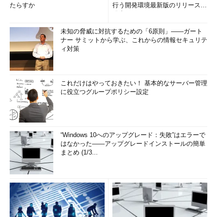
たらすか
行う開発環境最新版のリリースを
発表
未知の脅威に対抗するための「6原則」――ガート
ナー サミットから学ぶ、これからの情報セキュリテ
ィ対策
これだけはやっておきたい！ 基本的なサーバー管理
に役立つグループポリシー設定
“Windows 10へのアップグレード：失敗”はエラーで
はなかった――アップグレードインストールの簡単
まとめ (1/3...