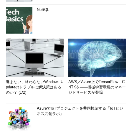
NoSQL
進まない、終わらないWindows U
AWS／Azure上でTensorFlow、C
pdateのトラブルに解決策はある
NTKを――機械学習環境のマネー
のか？ (1/2)
ジドサービスが登場
AzureでIoTプロジェクトを共同検証する「IoTビジ
ネス共創ラボ」