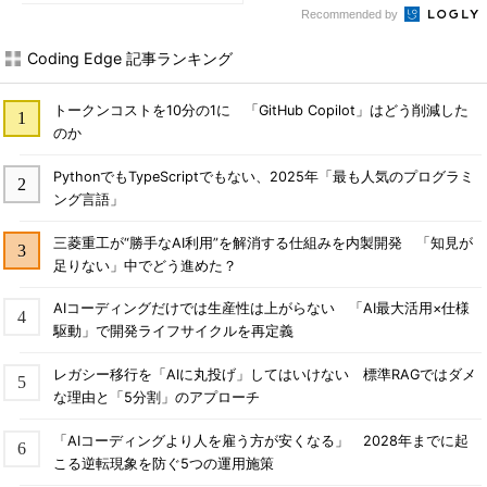
Recommended by
Coding Edge 記事ランキング
トークンコストを10分の1に 「GitHub Copilot」はどう削減した
のか
PythonでもTypeScriptでもない、2025年「最も人気のプログラミ
ング言語」
三菱重工が“勝手なAI利用”を解消する仕組みを内製開発 「知見が
足りない」中でどう進めた？
AIコーディングだけでは生産性は上がらない 「AI最大活用×仕様
駆動」で開発ライフサイクルを再定義
レガシー移行を「AIに丸投げ」してはいけない 標準RAGではダメ
な理由と「5分割」のアプローチ
「AIコーディングより人を雇う方が安くなる」 2028年までに起
こる逆転現象を防ぐ5つの運用施策