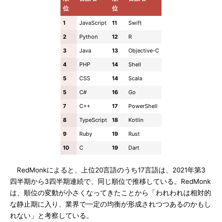
位
位
1
JavaScript
11
Swift
2
Python
12
R
3
Java
13
Objective-C
4
PHP
14
Shell
5
CSS
14
Scala
5
C#
16
Go
7
C++
17
PowerShell
8
TypeScript
18
Kotlin
9
Ruby
19
Rust
10
C
19
Dart
RedMonkによると、上位20言語のうち17言語は、2021年第3
四半期から3四半期連続で、同じ順位で推移している。RedMonk
は、順位の変動が小さくなってきたことから「われわれは相対的
な静止期に入り、業界で一定の均衡が形成されつつあるのかもし
れない」と考察している。