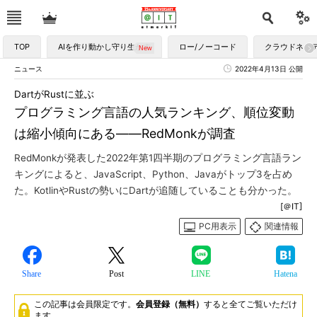
TOP
AIを作り動かし守り生かす
ロー/ノーコード
クラウドネイ
ニュース
2022年4月13日 公開
DartがRustに並ぶ
プログラミング言語の人気ランキング、順位変動
は縮小傾向にある――RedMonkが調査
RedMonkが発表した2022年第1四半期のプログラミング言語ラン
キングによると、JavaScript、Python、Javaがトップ3を占め
た。KotlinやRustの勢いにDartが追随していることも分かった。
[＠IT]
PC用表示
関連情報
Share
Post
LINE
Hatena
この記事は会員限定です。
会員登録（無料）
すると全てご覧いただけ
ます。