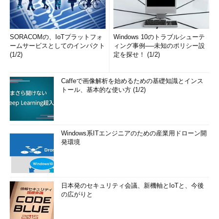
SORACOMの、IoTプラットフォ
Windows 10のトラブルシューテ
ームサービスとしてのインパクト
ィング事例──未知のポリシー設
(1/2)
定を探せ！ (1/2)
Caffeで画像解析を始めるための基礎知識とインス
トール、基本的な使い方 (1/2)
Windows系ITエンジニアのための産業用ドローン開
発環境
日本発のセキュリティ会議、新機軸とIoTと、今後
の広がりと