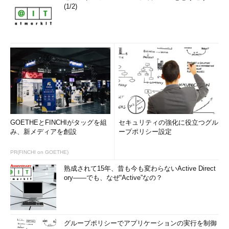
(1/2)
GOETHEとFINCHIがタッグを組
セキュリティの強化に役立つグル
み、新メディアを創設
ープポリシー設定
PR(FINCHI on GOETHE)
熟成されて15年、昔も今も変わらないActive Direct
ory――でも、なぜ“Active”なの？
グループポリシーでアプリケーションの実行を制御