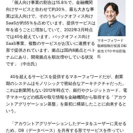
「個人向け事業の割合は15.8％で、金融機関
向けサービスと合わせて約30％、最も大きな事
業は法人向けで、そのうちバックオフィス向け
SaaSが約55％を占めています。提供サービスは
年を追うごとに増加していて、2022年3月時点
では40を超えています。バックオフィス向け
マネーフォワード
SaaS事業、複数のサービスがお互いに連携する
取締役執行役員 D&I
形で提供されています。拠点は国内8拠点とベト
担当 CTO 中出匠哉
氏
ナムにあり、開発拠点を順次増やしている状況
です」（中出氏）
40を超えるサービスを提供するマネーフォワードだが、創業
期のシステムはモノリシックで密結合なアーキテクチャだった。
これは創業間もない2012年時点で、銀行やクレジットカード、電
子マネーなどの残高や取引情報を金融機関から取得する「アカウ
ントアグリゲーション基盤」を最初に構築したことに由来すると
いう。
「アカウントアグリゲーションしたデータをユーザーに見せる
ため、DB（データベース）を共有する形でサービスを作ってい