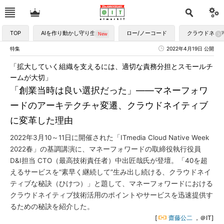
TOP
AIを作り動かし守り生かす
ロー/ノーコード
クラウドネイ
特集
2022年4月19日 公開
「拡大していく組織を支えるには、適切な責務分担とスモールチ
ームが大切」
「創業当時は良い選択だった」――マネーフォワ
ードのアーキテクチャ変遷、クラウドネイティブ
に変革した理由
2022年3月10～11日に開催された「ITmedia Cloud Native Week
2022春」の基調講演に、マネーフォワードの取締役執行役員
D&I担当 CTO（最高技術責任者）中出匠哉氏が登壇。「40を超
えるサービスを“素早く継続して”生み出し続ける、クラウドネイ
ティブな秘訣（ひけつ）」と題して、マネーフォワードにおける
クラウドネイティブ技術活用のポイントやサービスを迅速提供す
るための秘訣を紹介した。
[
齋藤公二
，＠IT]