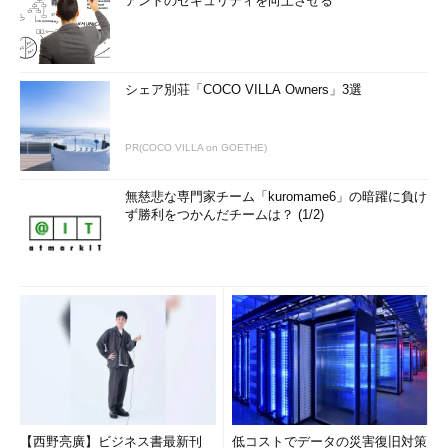
アントのセキュリティを向上させる
シェア別荘「COCO VILLA Owners」3選
PR(COCO VILLA on GOETHE)
無慈悲な専門家チーム「kuromame6」の暗躍に負け
ず勝利をつかんだチームは？ (1/2)
【西野亮廣】ビジネス書最新刊
低コストでデータの災害復旧対策