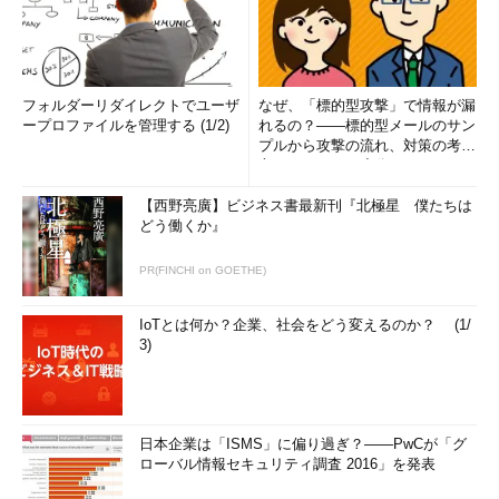
フォルダーリダイレクトでユーザ
なぜ、「標的型攻撃」で情報が漏
ープロファイルを管理する (1/2)
れるの？――標的型メールのサン
プルから攻撃の流れ、対策の考え
方まで、もう一度分かりやすく
解...
【西野亮廣】ビジネス書最新刊『北極星 僕たちは
どう働くか』
PR(FINCHI on GOETHE)
IoTとは何か？企業、社会をどう変えるのか？ (1/
3)
日本企業は「ISMS」に偏り過ぎ？――PwCが「グ
ローバル情報セキュリティ調査 2016」を発表