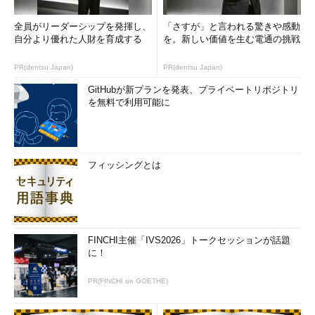
全員がリーダーシップを発揮し、
「さすが」と言われる驚きや感動
自分より優れた人財を育成する
を。新しい価値を生む電通の挑戦
PR(dentsu Japan)
PR(dentsu Japan)
GitHubが新プランを発表、プライベートリポジトリ
を無料で利用可能に
フィッシングとは
FINCHI主催「IVS2026」トークセッションが話題
に！
PR(FINCHI on GOETHE)