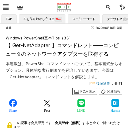
TOP
AIを作り動かし守り生かす
ロー/ノーコード
クラウドネイ
連載
2022年6月16日 公開
Windows PowerShell基本Tips（33）
【 Get-NetAdapter 】コマンドレット――コンピ
ュータのネットワークアダプターを取得する
本連載は、PowerShellコマンドレットについて、基本書式からオ
プション、具体的な実行例までを紹介していきます。今回は
「Get-NetAdapter」コマンドレットを解説します。
[
後藤諭史
，＠IT]
PC用表示
関連情報
Share
Post
LINE
Hatena
この記事は会員限定です。
会員登録（無料）
すると全てご覧いただけ
ます。