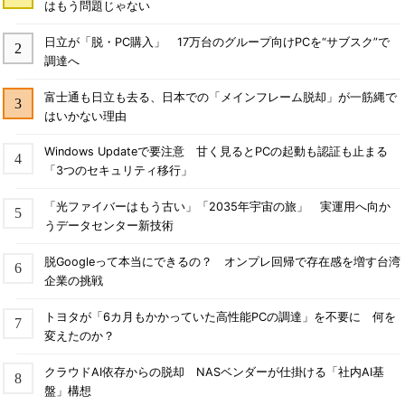
はもう問題じゃない
日立が「脱・PC購入」 17万台のグループ向けPCを“サブスク”で
調達へ
富士通も日立も去る、日本での「メインフレーム脱却」が一筋縄で
はいかない理由
Windows Updateで要注意 甘く見るとPCの起動も認証も止まる
「3つのセキュリティ移行」
「光ファイバーはもう古い」「2035年宇宙の旅」 実運用へ向か
うデータセンター新技術
脱Googleって本当にできるの？ オンプレ回帰で存在感を増す台湾
企業の挑戦
トヨタが「6カ月もかかっていた高性能PCの調達」を不要に 何を
変えたのか？
クラウドAI依存からの脱却 NASベンダーが仕掛ける「社内AI基
盤」構想