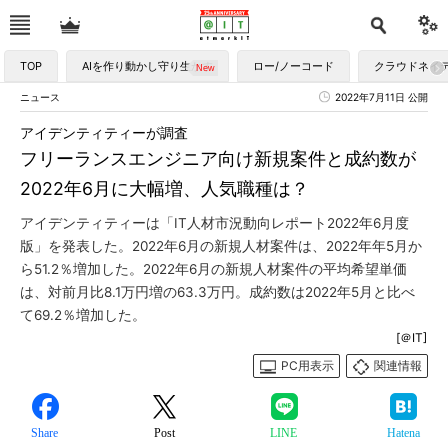
TOP
AIを作り動かし守り生かす
ロー/ノーコード
クラウドネイ
ニュース
2022年7月11日 公開
アイデンティティーが調査
フリーランスエンジニア向け新規案件と成約数が
2022年6月に大幅増、人気職種は？
アイデンティティーは「IT人材市況動向レポート2022年6月度
版」を発表した。2022年6月の新規人材案件は、2022年年5月か
ら51.2％増加した。2022年6月の新規人材案件の平均希望単価
は、対前月比8.1万円増の63.3万円。成約数は2022年5月と比べ
て69.2％増加した。
[＠IT]
PC用表示
関連情報
Share
Post
LINE
Hatena