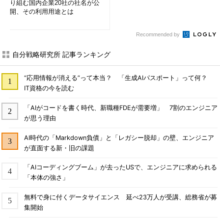
り組む国内企業20社の社名が公
開、その利用用途とは
Recommended by
自分戦略研究所 記事ランキング
“応用情報が消える”って本当？ 「生成AIパスポート」って何？
IT資格の今を読む
「AIがコードを書く時代、新職種FDEが需要増」 7割のエンジニア
が思う理由
AI時代の「Markdown負債」と「レガシー脱却」の壁、エンジニア
が直面する新・旧の課題
「AIコーディングブーム」が去ったUSで、エンジニアに求められる
「本体の強さ」
無料で身に付くデータサイエンス 延べ23万人が受講、総務省が募
集開始