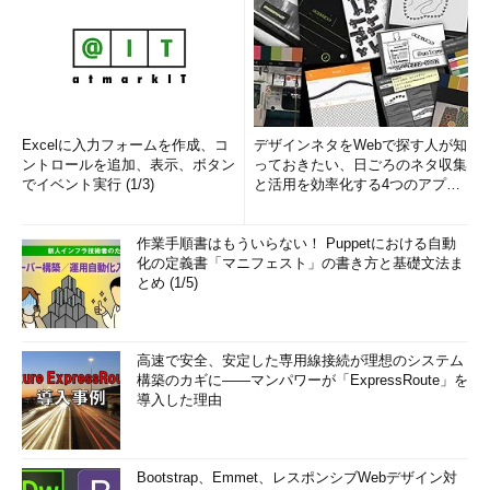
Excelに入力フォームを作成、コ
デザインネタをWebで探す人が知
ントロールを追加、表示、ボタン
っておきたい、日ごろのネタ収集
でイベント実行 (1/3)
と活用を効率化する4つのアプリ
(1/3)
作業手順書はもういらない！ Puppetにおける自動
化の定義書「マニフェスト」の書き方と基礎文法ま
とめ (1/5)
高速で安全、安定した専用線接続が理想のシステム
構築のカギに――マンパワーが「ExpressRoute」を
導入した理由
Bootstrap、Emmet、レスポンシブWebデザイン対