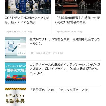
GOETHEとFINCHIがタッグを組
【見城徹×藤田晋】AI時代でも変
み、新メディアを創設
わらない経営者の本質
PR(FINCHI on GOETHE)
PR(FINCHI on GOETHE)
生成AIでナレッジ管理を革新 組織知を統合するツ
ールとは
PR(ITmedia エンタープライズ)
コンテナベースの継続的インテグレーションの利点
／課題と、CIパイプライン、Docker Build高速化の
コツ (1/2...
「電子署名」とは、「デジタル署名」とは