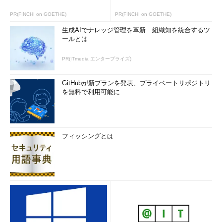
PR(FINCHI on GOETHE)
PR(FINCHI on GOETHE)
生成AIでナレッジ管理を革新 組織知を統合するツ
ールとは
PR(ITmedia エンタープライズ)
GitHubが新プランを発表、プライベートリポジトリ
を無料で利用可能に
フィッシングとは