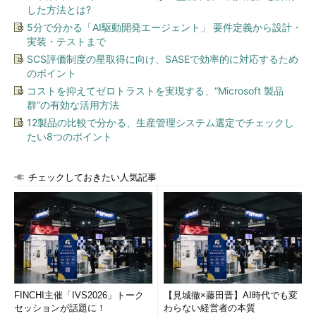
した方法とは?
5分で分かる「AI駆動開発エージェント」 要件定義から設計・
実装・テストまで
SCS評価制度の星取得に向け、SASEで効率的に対応するため
のポイント
コストを抑えてゼロトラストを実現する、“Microsoft 製品
群”の有効な活用方法
12製品の比較で分かる、生産管理システム選定でチェックし
たい8つのポイント
チェックしておきたい人気記事
FINCHI主催「IVS2026」トーク
【見城徹×藤田晋】AI時代でも変
セッションが話題に！
わらない経営者の本質