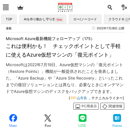
TOP
AIを作り動かし守り生かす
ロー/ノーコード
クラウドネイ
連載
2022年7月28日 公開
Microsoft Azure最新機能フォローアップ（175）
これは便利かも！ チェックポイントとして手軽
に使えるAzure仮想マシンの「復元ポイント」
Microsoftは2022年7月19日、Azure仮想マシンの「復元ポイント
（Restore Points）」機能が一般提供されたことを発表しまし
た。「Azure Backup」や「Azure Site Recovery」といったこれ
までの復旧ソリューションとは異なり、必要なときにオンデマン
ドでAzure仮想マシンのディスクをバックアップできます。
[
山市良
，テクニカルライター]
PC用表示
関連情報
Share
Post
LINE
Hatena