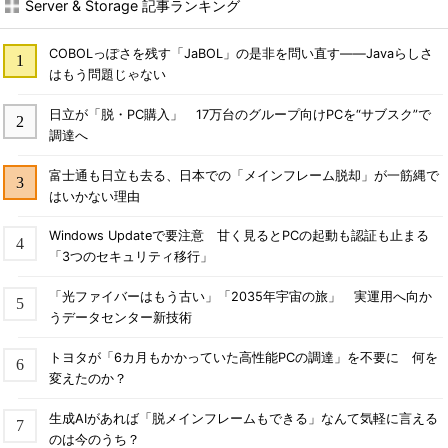
Server & Storage 記事ランキング
COBOLっぽさを残す「JaBOL」の是非を問い直す――Javaらしさ
はもう問題じゃない
日立が「脱・PC購入」 17万台のグループ向けPCを“サブスク”で
調達へ
富士通も日立も去る、日本での「メインフレーム脱却」が一筋縄で
はいかない理由
Windows Updateで要注意 甘く見るとPCの起動も認証も止まる
「3つのセキュリティ移行」
「光ファイバーはもう古い」「2035年宇宙の旅」 実運用へ向か
うデータセンター新技術
トヨタが「6カ月もかかっていた高性能PCの調達」を不要に 何を
変えたのか？
生成AIがあれば「脱メインフレームもできる」なんて気軽に言える
のは今のうち？