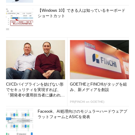
【Windows 10】できる人は知っているキーボード
ショートカット
CI/CDパイプラインを妨げない形
GOETHEとFINCHIがタッグを組
でセキュリティを実現すれば、
み、新メディアを創設
「開発者や運用担当者に嫌われな
いWAF」は可能か
PR(FINCHI on GOETHE)
Faceook、AI処理向けのモジュラーハードウェアプ
ラットフォームとASICを発表