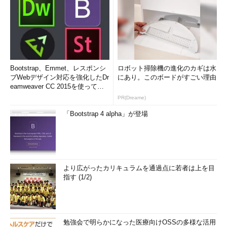
Bootstrap、Emmet、レスポンシ
ロボット掃除機の進化のカギは水
ブWebデザイン対応を強化したDr
にあり。このボードがすごい理由
eamweaver CC 2015を使って
み...
PR(Dreame)
「Bootstrap 4 alpha」が登場
より広がったカリキュラムを通過点に若者は上を目
指す (1/2)
勉強会で明らかになった医療向けOSSの多様な活用