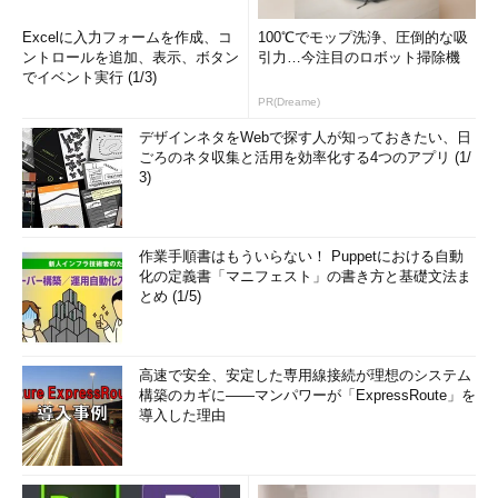
Excelに入力フォームを作成、コ
100℃でモップ洗浄、圧倒的な吸
ントロールを追加、表示、ボタン
引力…今注目のロボット掃除機
でイベント実行 (1/3)
PR(Dreame)
デザインネタをWebで探す人が知っておきたい、日
ごろのネタ収集と活用を効率化する4つのアプリ (1/
3)
作業手順書はもういらない！ Puppetにおける自動
化の定義書「マニフェスト」の書き方と基礎文法ま
とめ (1/5)
高速で安全、安定した専用線接続が理想のシステム
構築のカギに――マンパワーが「ExpressRoute」を
導入した理由