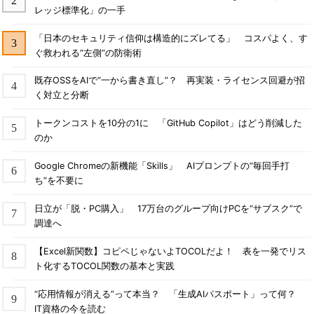
レッジ標準化」の一手
「日本のセキュリティ信仰は構造的にズレてる」 コスパよく、す
ぐ救われる“左側”の防衛術
既存OSSをAIで“一から書き直し”？ 再実装・ライセンス回避が招
く対立と分断
トークンコストを10分の1に 「GitHub Copilot」はどう削減した
のか
Google Chromeの新機能「Skills」 AIプロンプトの“毎回手打
ち”を不要に
日立が「脱・PC購入」 17万台のグループ向けPCを“サブスク”で
調達へ
【Excel新関数】コピペじゃないよTOCOLだよ！ 表を一発でリス
ト化するTOCOL関数の基本と実践
“応用情報が消える”って本当？ 「生成AIパスポート」って何？
IT資格の今を読む