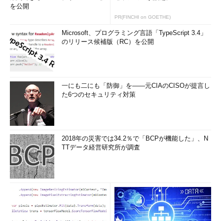
を公開
PR(FINCHI on GOETHE)
Microsoft、プログラミング言語「TypeScript 3.4」
のリリース候補版（RC）を公開
一にも二にも「防御」を――元CIAのCISOが提言し
た6つのセキュリティ対策
2018年の災害では34.2％で「BCPが機能した」、N
TTデータ経営研究所が調査