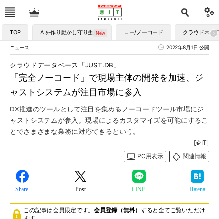
TOP
AIを作り動かし守り生かす
ロー/ノーコード
クラウドネイ
ニュース
2022年8月1日 公開
クラウドデータベース「JUST.DB」
「完全ノーコード」で現場主体の開発を加速、ジ
ャストシステムが注目市場に参入
DX推進のツールとして注目を集めるノーコードツール市場にジ
ャストシステムが参入。現場によるカスタマイズを可能にするこ
とでさまざまな業務に対応できるという。
[＠IT]
PC用表示
関連情報
Share
Post
LINE
Hatena
この記事は会員限定です。
会員登録（無料）
すると全てご覧いただけ
ます。