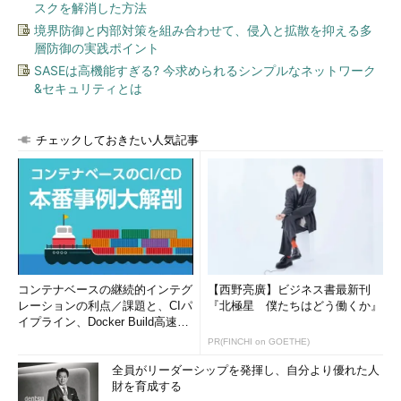
スクを解消した方法
境界防御と内部対策を組み合わせて、侵入と拡散を抑える多
層防御の実践ポイント
SASEは高機能すぎる? 今求められるシンプルなネットワーク
&セキュリティとは
チェックしておきたい人気記事
コンテナベースの継続的インテグ
【西野亮廣】ビジネス書最新刊
レーションの利点／課題と、CIパ
『北極星 僕たちはどう働くか』
イプライン、Docker Build高速化
のコツ (1/2...
PR(FINCHI on GOETHE)
全員がリーダーシップを発揮し、自分より優れた人
財を育成する