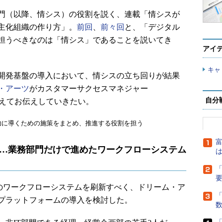
門（以降、情シス）の役割を説く、連載「情シスが
主化組織の作り方」。
前回
、
前々回
と、「デジタル
担うべきなのは「情シス」であることを説いてき
アイ
キャ
開発基盤の導入において、情シスの立ち回りが結果
・アーツ
がカスタマーサクセスマネジャー
自分
交えてお伝えしていきたい。
功に導くための施策をまとめ、推進する役割を担う
富
……業務部門だけで進めたワークフローシステム
は
「
ワークフローシステムを刷新すべく、ドリーム・ア
「
プラットフォームの導入を検討した。