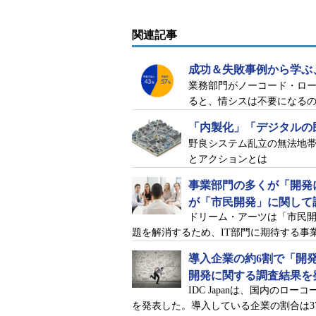
関連記事
成功＆失敗事例から学ぶ
業務部門がノーコード・ロ
ると、情シスは不要になる
「内製化」「デジタルの
野良システム乱立の無法地
とアクションとは
事業部門の多くが「開発
が「市民開発」に関して
ドリーム・アーツは「市民
題を解消するため、IT部門に期待する事
導入企業の約6割で「開
開発に関する調査結果を
IDC Japanは、国内の
を発表した。導入している企業の割合は37