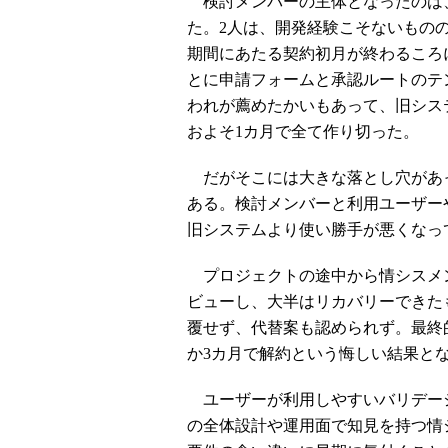
検討メンバーの主体となったのは、
た。2人は、開発経験こそないもの
期間にあたる契約初月が終わるころ
とに申請フォームと承認ルートのテ
われが薦めたかいもあって、旧システ
およそ1カ月で全て作り切った。
だがそこには大きな落とし穴があ
ある。検討メンバーと利用ユーザー
旧システムより使い勝手が悪くなっ
プロジェクトの途中から情シスメ
ビューし、大半はリカバリーできた
覆せず、代替案も認められず。最終
か3カ月で解約という悔しい結果と
ユーザーが利用しやすいバリデー
の全体設計や運用面で知見を持つ情