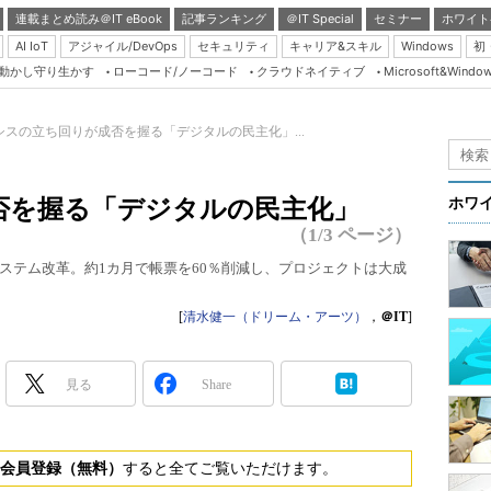
連載まとめ読み＠IT eBook
記事ランキング
＠IT Special
セミナー
ホワイト
AI IoT
アジャイル/DevOps
セキュリティ
キャリア&スキル
Windows
初
り動かし守り生かす
ローコード/ノーコード
クラウドネイティブ
Microsoft&Windo
Server & Storage
HTML5 + UX
シスの立ち回りが成否を握る「デジタルの民主化」...
Smart & Social
Coding Edge
否を握る「デジタルの民主化」
ホワ
Java Agile
（1/3 ページ）
Database Expert
ステム改革。約1カ月で帳票を60％削減し、プロジェクトは大成
Linux ＆ OSS
[
清水健一（ドリーム・アーツ）
，
＠IT
]
Master of IP Networ
Security & Trust
見る
Share
Test & Tools
Insider.NET
会員登録（無料）
すると全てご覧いただけます。
ブログ