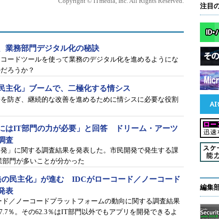
Copyright © ITmedia, Inc. All Rights Reserved.
注目
、業務部門デジタル化の秘訣
ーコードツールを使って業務のデジタル化を進めるようにな
のだろうか？
民主化」ブームで、二極化する情シス
帯を防ぎ、継続的な改善を進めるために情シスに必要な役割
にはIT部門の力が必要」と回答 ドリーム・アーツ
調査
開発」に関する調査結果を発表した。市民開発で発生する課
業部門が多いことが分かった
発の民主化」が進む IDCがローコード／ノーコード
編集
発表
ローコード／ノーコードプラットフォームの動向に関する調査結果
.7％。その62.3％はIT部門以外でもアプリを開発できるよ