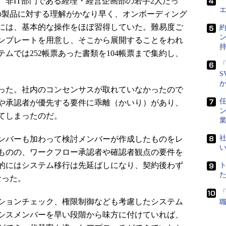
非IT部門である経理・経営企画部の若手2人だっ
「
の製品に対する理解がかなり早く、オンボーディング
には、基本的な操作をほぼ習得していた。難易度ご
ンプレートを用意し、そこから展開することをわれ
ムでは252帳票あった書類を104帳票まで集約し、
「
S
った。社内のコンセンサスが取れていなかったので
任
や承認者が優先する要件に乖離（かいり）があり、
てしまったのだ。
社
ンバーも加わって検討メンバーが作成したものをレ
ものの、ワークフロー承認者や確認者観点の要件を
的にはシステム移行は先延ばしになり、契約後わず
なった。
ションチェック、権限制御なども考慮したシステム
シスメンバーを早い段階から味方に付けていれば、