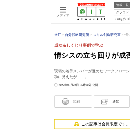
連載一覧
クラウド
メディア
AIを作
＠IT
自分戦略研究所
スキル創造研究室
情
成功＆しくじり事例で学ぶ
情シスの立ち回りが成
現場の若手メンバーが進めたワークフローシ
功に見えたが……。
2022年05月23日 05時00分 公開
印刷
通知
この記事は会員限定です。