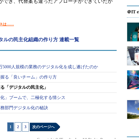
ができ、代替案も違ったアプローチができていたか
＠IT e
スは……
タルの民主化組織の作り方 連載一覧
万5000人規模の業務のデジタル化を成し遂げたのか
を握る「良いチーム」の作り方
握る「デジタルの民主化」
主化」ブームで、二極化する情シス
業務部門デジタル化の秘訣
1
|
2
|
3
次のページへ