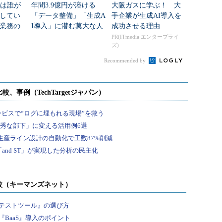
任は誰が
年間3.9億円が溶ける
大阪ガスに学ぶ！ 大
してい
「データ整備」「生成A
手企業が生成AI導入を
業務の
I導入」に潜む莫大な人
成功させる理由
件費
PR(ITmedia エンタープライ
ズ)
Recommended by
較（キーマンズネット）
テストツール』の選び方
BaaS』導入のポイント