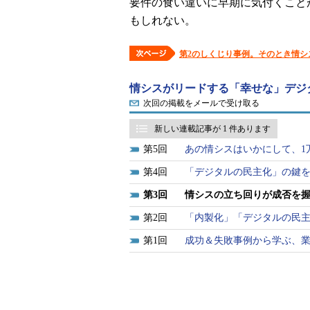
要件の食い違いに早期に気付くこと
もしれない。
第2のしくじり事例。そのとき情シ
情シスがリードする「幸せな」デジ
次回の掲載をメールで受け取る
新しい連載記事が 1 件あります
5
あの情シスはいかにして、1
4
「デジタルの民主化」の鍵
3
情シスの立ち回りが成否を
2
「内製化」「デジタルの民
1
成功＆失敗事例から学ぶ、