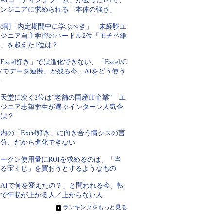
AIコーディングブーム」が去ったUSで、
エンジニアに求められる「本体の強さ」
約8割「内定期間中に学ぶべき」 未経験エ
ンジニア自主学習のハードル2位「モチベ維
持」を超えた1位は？
Excel好き」では進化できない、「Excel/C
Vでデータ連携」が残る今、AIをどう使う
か
天堂に次ぐ2位は“老舗の国産IT企業” エ
ンジニア志望学生が選ぶインターン人気企
業は？
内の「Excel好き」に向き合う情シスの言
い分、だから進化できない
トークン使用量にROIを求めるのは、「当
たる宝くじ」を買おうとするようなもの
「AIで何を変えたの？」と問われる今、転
職で年収が上がる人／上がらない人
»
ランキングをもっと見る