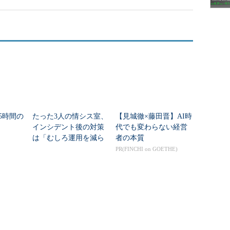
85時間の
たった3人の情シス室、
【見城徹×藤田晋】AI時
インシデント後の対策
代でも変わらない経営
は「むしろ運用を減ら
者の本質
す」 どう強化した？
PR(FINCHI on GOETHE)