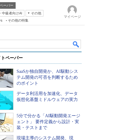
ペーパー
・中級者向けAI
その他
マイページ
ws
その他の特集
イトペーパー
SaaSか独自開発か、AI駆動シス
テム開発の可否を判断するため
のポイント
データ利活用を加速化、データ
k
仮想化基盤ミドルウェアの実力
5分で分かる「AI駆動開発エージ
ェント」 要件定義から設計・実
装・テストまで
現場主導のシステム開発、現