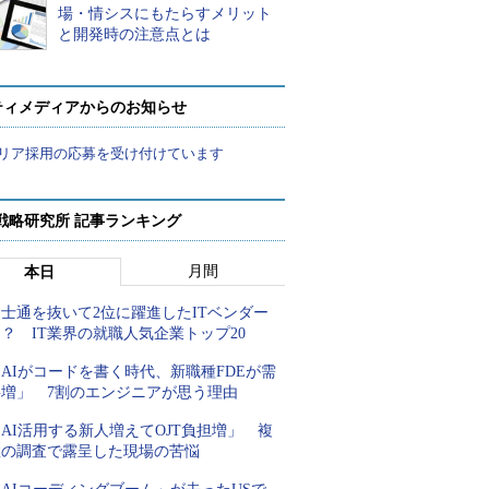
場・情シスにもたらすメリット
と開発時の注意点とは
ティメディアからのお知らせ
リア採用の応募を受け付けています
戦略研究所 記事ランキング
月間
本日
士通を抜いて2位に躍進したITベンダー
？ IT業界の就職人気企業トップ20
AIがコードを書く時代、新職種FDEが需
要増」 7割のエンジニアが思う理由
AI活用する新人増えてOJT負担増」 複
数の調査で露呈した現場の苦悩