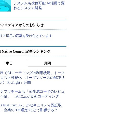
システムも改修可能 AI活用で変
わるシステム開発
ティメディアからのお知らせ
リア採用の応募を受け付けています
d Native Central 記事ランキング
月間
本日
無料でAIコーディングの利用状況、トーク
ンコスト可視化 オープンソースのMCPサ
バ「Preflight」公開
インフラチームも「AI生成コードのレビュ
不足」 IaCに広がるAIコーディング
AlmaLinux 9.2」がセキュリティ認証取
、企業の“OS選定”にどう影響する？