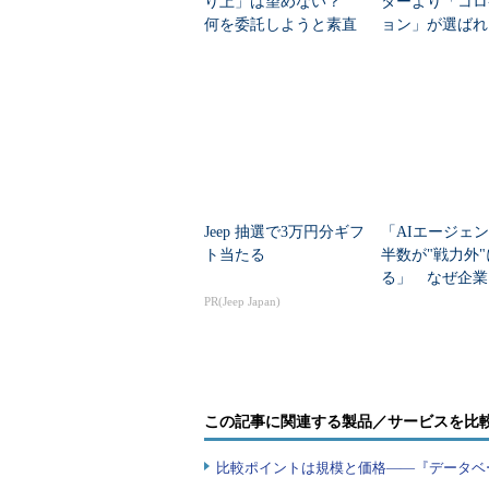
り上」は望めない？
ターより「コロ
何を委託しようと素直
ョン」が選ば
には喜べない訳
その切実な事情
Jeep 抽選で3万円分ギフ
「AIエージェ
ト当たる
半数が"戦力外
る」 なぜ企業
こなせない？
PR(Jeep Japan)
この記事に関連する製品／サービスを比
比較ポイントは規模と価格――『データベ