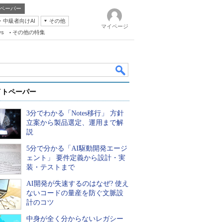
ペーパー
・中級者向けAI
その他
マイページ
ws
その他の特集
イトペーパー
3分でわかる「Notes移行」 方針
立案から製品選定、運用まで解
説
5分で分かる「AI駆動開発エージ
k
ェント」 要件定義から設計・実
装・テストまで
AI開発が失速するのはなぜ? 使え
ないコードの量産を防ぐ文脈設
計のコツ
中身が全く分からないレガシー