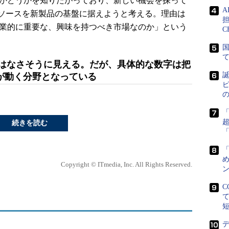
能かどうかを知りたがっており、新しい機会を探って
ソースを新製品の基盤に据えようと考える。理由は
担
商業的に重要な、興味を持つべき市場なのか」という
C
国
ではなさそうに見える。だが、具体的な数字は把
誕
が動く分野となっている
ピ
続きを読む
め
Copyright © ITmedia, Inc. All Rights Reserved.
ン
C