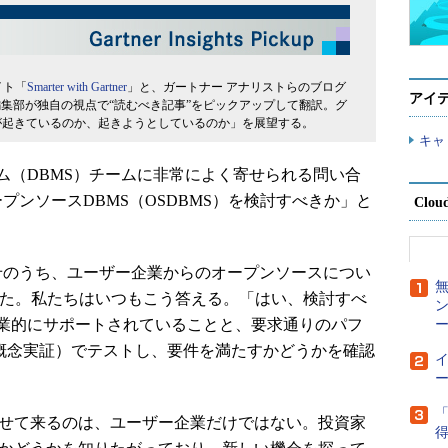
イト「
Smarter with Gartner
」と、ガートナー アナリストらのブログ
アイ
編集部が独自の視点で“読むべき記事”をピックアップして翻訳。グ
が起きているのか、起きようとしているのか」を展望する。
キャ
テム（DBMS）チームに非常によく寄せられる問い合
プンソースDBMS（OSDBMS）を検討すべきか」と
Clou
のうち、ユーザー企業からのオープンソースについ
めた。私たちはいつもこう答える。「はい、検討すべ
業的にサポートされていることと、要求通りのパフ
ー
（概念実証）でテストし、要件を満たすかどうかを確認
ー
「
わせて来るのは、ユーザー企業だけではない。投資家
得