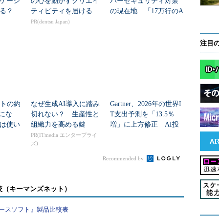
ケーシ
の心を動かすクリエイ
バーセキュリティ対策
れる？
ティビティを届ける
の現在地 「17万行のA
Iコード分析」事例と公
PR(dentsu Japan)
的ガイドラインが示す
道筋
注目
ントの約
なぜ生成AI導入に踏み
Gartner、2026年の世界I
"にな
切れない？ 生産性と
T支出予測を「13.5％
は使い
組織力を高める鍵
増」に上方修正 AI投
資で広がる「分野間の
PR(ITmedia エンタープライ
ズ)
成長差」
Recommended by
較（キーマンズネット）
ースソフト』製品比較表