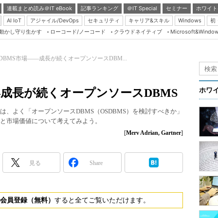
連載まとめ読み＠IT eBook
記事ランキング
＠IT Special
セミナー
ホワイト
AI IoT
アジャイル/DevOps
セキュリティ
キャリア&スキル
Windows
初
り動かし守り生かす
ローコード/ノーコード
クラウドネイティブ
Microsoft&Windo
Server & Storage
HTML5 + UX
のDBMS市場――成長が続くオープンソースDBM...
Smart & Social
Coding Edge
――成長が続くオープンソースDBMS
ホワ
Java Agile
ムには、よく「オープンソースDBMS（OSDBMS）を検討すべきか」
Database Expert
化と市場価値について考えてみよう。
Linux ＆ OSS
[
Merv Adrian, Gartner
]
Master of IP Networ
Security & Trust
見る
Share
Test & Tools
Insider.NET
会員登録（無料）
すると全てご覧いただけます。
ブログ