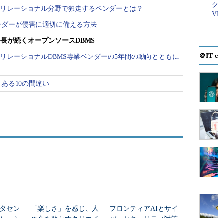
――非リレーショナル分野で独走するベンダーとは？
V
ーダーが侵害に適切に備える方法
―成長が続くオープンソースDBMS
＠IT e
―非リレーショナルDBMS専業ベンダーの5年間の動向とともに
ある10の間違い
タセン
「楽しさ」を感じ、人
フロンティアAIとサイ