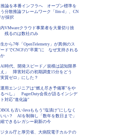
AI推論を本番インフラへ オープン標準を
う分散推論フレームワーク「llm-d」、CN
Fが採択
内VMwareクラウド事業者を大量切り捨
て 残るのは数社のみ
生から7年「OpenTelemetry」が異例のス
ードでCNCFの“卒業”に なぜ支持される
のか
「AI時代、開発スピード／規模は認知限界
超え」 障害対応の初期調査15分をどう
「実質ゼロ」にした？
「運用エンジニアは“燃え尽き予備軍”をや
るべし」 PagerDuty会長が語るインシデ
ト対応“進化論”
OBOLも古いJavaももう“塩漬け”にしなく
ていい？ AIを制御し「数年を数日まで」
短縮できるレガシー刷新の今
デジタル庁と厚労省、大病院電子カルテの