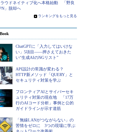
クラウドネイティブ化へ本格始動 「野良
PN」脱却へ
»
ランキングをもっと見る
Book
ChatGPTに「入力してはいけな
い」5項目――押さえておきた
い“生成AIのNGリスト”
API設計の常識が変わる？
HTTP新メソッド「QUERY」と
セキュリティ対策を学ぶ
フロンティアAIとサイバーセキ
ュリティ対策の現在地 「17万
行のAIコード分析」事例と公的
ガイドラインが示す道筋
「無線LANがつながらない」の
苦情をゼロに 3つの現場に学ぶ
ネットワーク改善術