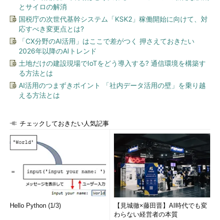
とサイロの解消
国税庁の次世代基幹システム「KSK2」稼働開始に向けて、対
応すべき変更点とは?
「CX分野のAI活用」はここで差がつく 押さえておきたい
2026年以降のAIトレンド
土地だけの建設現場でIoTをどう導入する? 通信環境を構築す
る方法とは
AI活用のつまずきポイント 「社内データ活用の壁」を乗り越
える方法とは
チェックしておきたい人気記事
Hello Python (1/3)
【見城徹×藤田晋】AI時代でも変
わらない経営者の本質