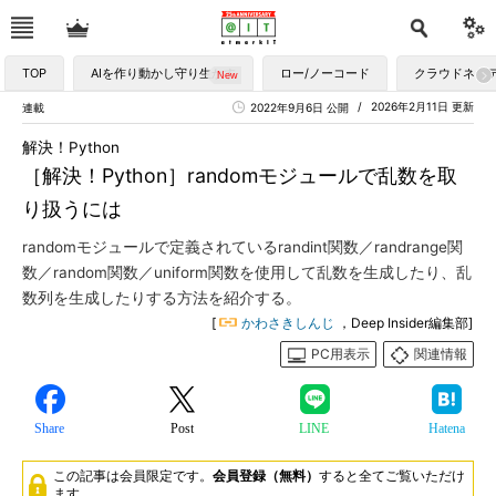
TOP
AIを作り動かし守り生かす
ロー/ノーコード
クラウドネイ
2026年2月11日 更新
連載
2022年9月6日 公開
解決！Python
［解決！Python］randomモジュールで乱数を取
り扱うには
randomモジュールで定義されているrandint関数／randrange関
数／random関数／uniform関数を使用して乱数を生成したり、乱
数列を生成したりする方法を紹介する。
[
かわさきしんじ
，Deep Insider編集部]
PC用表示
関連情報
Share
Post
LINE
Hatena
この記事は会員限定です。
会員登録（無料）
すると全てご覧いただけ
ます。