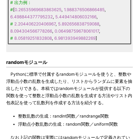
#
出力例：
#
[
0.26535969683863625
,
1.988376506866485
,
6.498844377795232
,
5.449414806032166
,
#
2.204406220406967
,
5.892656838759088
,
8.094304566778266
,
0.06498759678061017
,
#
8.05819251832808
,
6.981393949882269
]
randomモジュール
Pythonに標準で付属するrandomモジュールを使うと、整数や
浮動点小数の乱数を生成したり、リストからランダムに要素を抽
出したりできる。本稿ではrandomモジュールが提供する以下の
関数を使って整数と浮動点小数の乱数を生成する方法やリスト内
包表記を使って乱数列を作成する方法を紹介する。
整数乱数の生成：randint関数／randrange関数
浮動点小数乱数の生成：random関数／uniform関数
なお上記の関数は実際にはrandomモジュールで定義されてい