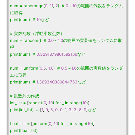
num
=
randrange(
0
,
11
,
2
)
#
0
～
10
の範囲の偶数をランダム
に取得
print(num)
#
10
など
#
実数乱数（浮動小数点数）
num
=
random()
#
0.0
～
1.0
の範囲の実装値をランダムに取
得
print(num)
#
0.3291879801592166
など
num
=
uniform(
0.5
,
1.6
)
#
0.5
～
1.6
の範囲の実数値をランダ
ムに取得
print(num)
#
1.389340380844763
など
#
乱数列の作成
int_list
=
[
randint(
0
,
10
)
for
_
in
range(
10
)
]
print(int_list)
#
[
1
,
9
,
6
,
0
,
0
,
1
,
3
,
3
,
8
,
9
]
など
float_list
=
[
uniform(
0
,
10
)
for
_
in
range(
10
)
]
print(float_list)