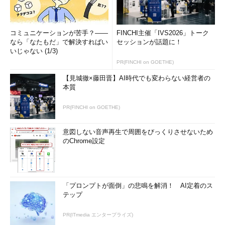
コミュニケーションが苦手？――
FINCHI主催「IVS2026」トーク
なら「なたもだ」で解決すればい
セッションが話題に！
いじゃない (1/3)
PR(FINCHI on GOETHE)
【見城徹×藤田晋】AI時代でも変わらない経営者の
本質
PR(FINCHI on GOETHE)
意図しない音声再生で周囲をびっくりさせないため
のChrome設定
「プロンプトが面倒」の悲鳴を解消！ AI定着のス
テップ
PR(ITmedia エンタープライズ)