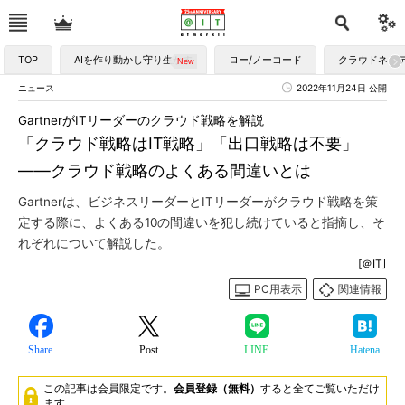
TOP
AIを作り動かし守り生かす
ロー/ノーコード
クラウドネイ
ニュース
2022年11月24日 公開
GartnerがITリーダーのクラウド戦略を解説
「クラウド戦略はIT戦略」「出口戦略は不要」
――クラウド戦略のよくある間違いとは
Gartnerは、ビジネスリーダーとITリーダーがクラウド戦略を策
定する際に、よくある10の間違いを犯し続けていると指摘し、そ
れぞれについて解説した。
[＠IT]
PC用表示
関連情報
Share
Post
LINE
Hatena
この記事は会員限定です。
会員登録（無料）
すると全てご覧いただけ
ます。