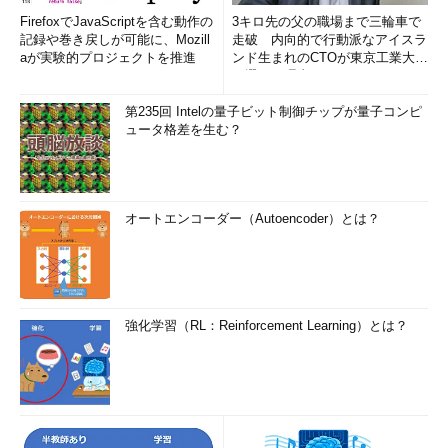
FirefoxでJavaScriptを含む動作の
3キロ先の父の職場まで三輪車で
記録や巻き戻しが可能に、Mozill
走破 内向的で行動派なアイスラ
aが実験的プロジェクトを推進
ンド生まれのCTOが東京工業大学
を選んだ理由 (1/2)
第235回 Intelの量子ビット制御チップが量子コンピ
ュータ格差を生む？
オートエンコーダー（Autoencoder）とは？
強化学習（RL：Reinforcement Learning）とは？