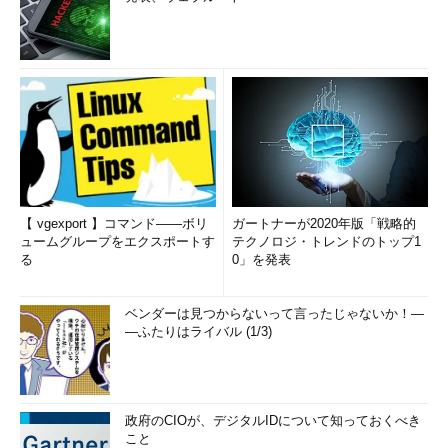
【 vgexport 】コマンド――ボリ
ガートナーが2020年版「戦略的
ュームグループをエクスポートす
テクノロジ・トレンドのトップ1
る
0」を発表
ベンダーは見つからないって言ったじゃないか！―
―ふたりはライバル (1/3)
政府のCIOが、デジタルIDについて知っておくべき
こと