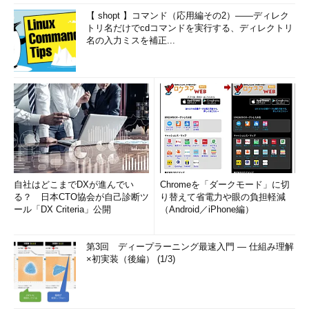
【 shopt 】コマンド（応用編その2）――ディレク
トリ名だけでcdコマンドを実行する、ディレクトリ
名の入力ミスを補正...
自社はどこまでDXが進んでい
Chromeを「ダークモード」に切
る？ 日本CTO協会が自己診断ツ
り替えて省電力や眼の負担軽減
ール「DX Criteria」公開
（Android／iPhone編）
第3回 ディープラーニング最速入門 ― 仕組み理解
×初実装（後編） (1/3)