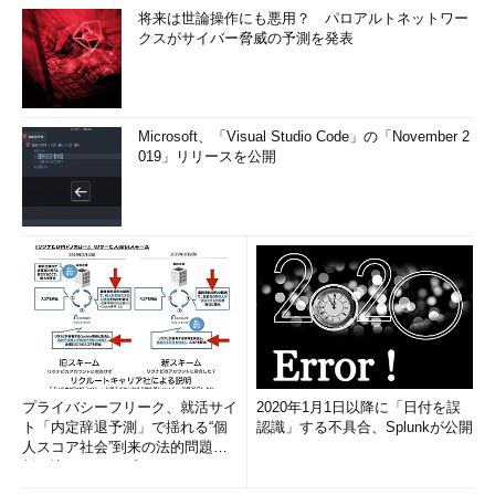
将来は世論操作にも悪用？ パロアルトネットワー
クスがサイバー脅威の予測を発表
Microsoft、「Visual Studio Code」の「November 2
019」リリースを公開
プライバシーフリーク、就活サイ
2020年1月1日以降に「日付を誤
ト「内定辞退予測」で揺れる“個
認識」する不具合、Splunkが公開
人スコア社会”到来の法的問題に
斬り込む！――プライバシーフ
リ...