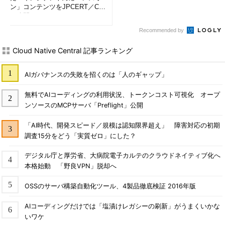
ン」コンテンツをJPCERT／CC
が公開
Recommended by
Cloud Native Central 記事ランキング
AIガバナンスの失敗を招くのは「人のギャップ」
無料でAIコーディングの利用状況、トークンコスト可視化 オープ
ンソースのMCPサーバ「Preflight」公開
「AI時代、開発スピード／規模は認知限界超え」 障害対応の初期
調査15分をどう「実質ゼロ」にした？
デジタル庁と厚労省、大病院電子カルテのクラウドネイティブ化へ
本格始動 「野良VPN」脱却へ
OSSのサーバ構築自動化ツール、4製品徹底検証 2016年版
AIコーディングだけでは「塩漬けレガシーの刷新」がうまくいかな
いワケ