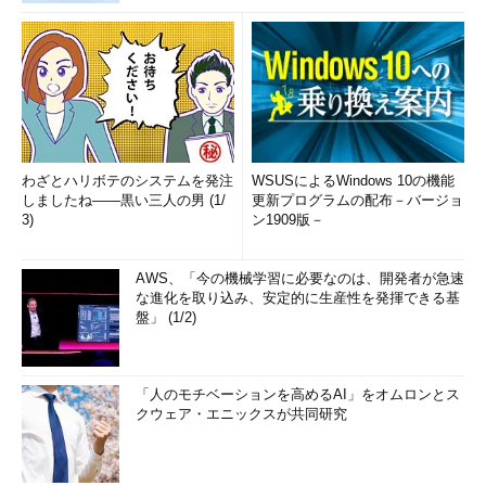
わざとハリボテのシステムを発注
WSUSによるWindows 10の機能
しましたね――黒い三人の男 (1/
更新プログラムの配布－バージョ
3)
ン1909版－
AWS、「今の機械学習に必要なのは、開発者が急速
な進化を取り込み、安定的に生産性を発揮できる基
盤」 (1/2)
「人のモチベーションを高めるAI」をオムロンとス
クウェア・エニックスが共同研究