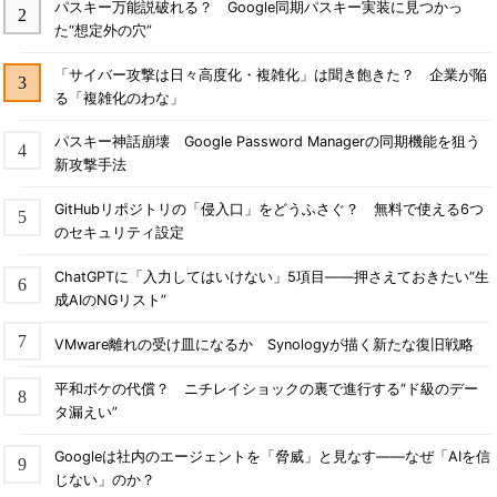
パスキー万能説破れる？ Google同期パスキー実装に見つかっ
た“想定外の穴”
「サイバー攻撃は日々高度化・複雑化」は聞き飽きた？ 企業が陥
る「複雑化のわな」
パスキー神話崩壊 Google Password Managerの同期機能を狙う
新攻撃手法
GitHubリポジトリの「侵入口」をどうふさぐ？ 無料で使える6つ
のセキュリティ設定
ChatGPTに「入力してはいけない」5項目――押さえておきたい“生
成AIのNGリスト”
VMware離れの受け皿になるか Synologyが描く新たな復旧戦略
平和ボケの代償？ ニチレイショックの裏で進行する“ド級のデー
タ漏えい”
Googleは社内のエージェントを「脅威」と見なす――なぜ「AIを信
じない」のか？