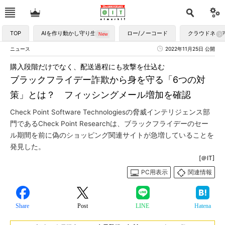
TOP
AIを作り動かし守り生かす
ロー/ノーコード
クラウドネイ
ニュース
2022年11月25日 公開
購入段階だけでなく、配送過程にも攻撃を仕込む
ブラックフライデー詐欺から身を守る「6つの対
策」とは？ フィッシングメール増加を確認
Check Point Software Technologiesの脅威インテリジェンス部
門であるCheck Point Researchは、ブラックフライデーのセー
ル期間を前に偽のショッピング関連サイトが急増していることを
発見した。
[＠IT]
PC用表示
関連情報
Share
Post
LINE
Hatena