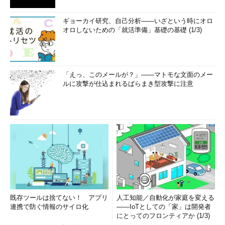
ギョーカイ研究、自己分析――いざという時にオロ
オロしないための「就活準備」基礎の基礎 (1/3)
「えっ、このメールが？」――マトモな文面のメー
ルに攻撃が仕込まれるばらまき型攻撃に注意
既存ツールは捨てない！ アプリ
人工知能／自動化が家庭を変える
連携で防ぐ情報のサイロ化
――IoTとしての「家」は開発者
にとってのフロンティアか (1/3)