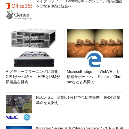
マイクロソフト、GeneeのAIスケジュール管理機能
をOffice 365に統合へ
AI／ディープラーニングに特化、
Microsoft Edge、「WebVR」を
GPUサーバ続々──HPEとIBMが
積極サポートへ──Firefox／Chro
新製品を発表
meなどと共同で
NECとGE、産業IoT分野で包括的提携 第4次産業
革命を見据え
Windows Server 2016のNano Serverインストール用