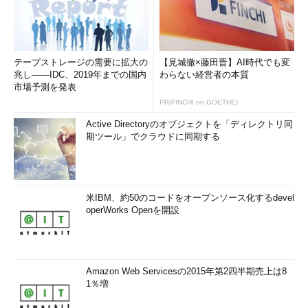
テープストレージの需要に拡大の
【見城徹×藤田晋】AI時代でも変
兆し――IDC、2019年までの国内
わらない経営者の本質
市場予測を発表
PR(FINCHI on GOETHE)
Active Directoryのオブジェクトを「ディレクトリ同
期ツール」でクラウドに同期する
米IBM、約50のコードをオープンソース化するdevel
operWorks Openを開設
Amazon Web Servicesの2015年第2四半期売上は8
1％増