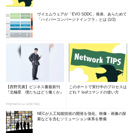
ヴイエムウェアが「EVO SDDC」発表、あらためて
「ハイパーコンバージドインフラ」とは (1/2)
【西野亮廣】ビジネス書最新刊
このポートで実行中のプロセスは
『北極星 僕たちはどう働くか』
どれ？ lsofコマンドの使い方
PR(FINCHI on GOETHE)
NECが人工知能技術の開発を強化、映像・画像の探
索などを含むソリューション体系を整備