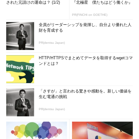
された元請けの運命は？ (1/2)
『北極星 僕たちはどう働くか』
PR(FINCHI on GOETHE)
全員がリーダーシップを発揮し、自分より優れた人
財を育成する
PR(dentsu Japan)
HTTP/HTTPSでまとめてデータを取得するwgetコマ
ンドとは？
「さすが」と言われる驚きや感動を。新しい価値を
生む電通の挑戦
PR(dentsu Japan)