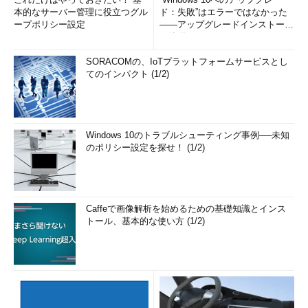
本的なサーバー管理に役立つグル
ド：失敗”はエラーではなかった
ープポリシー設定
――アップグレードインストール
の簡単まとめ (1/3...
SORACOMの、IoTプラットフォームサービスとし
てのインパクト (1/2)
Windows 10のトラブルシューティング事例──未知
のポリシー設定を探せ！ (1/2)
Caffeで画像解析を始めるための基礎知識とインス
トール、基本的な使い方 (1/2)