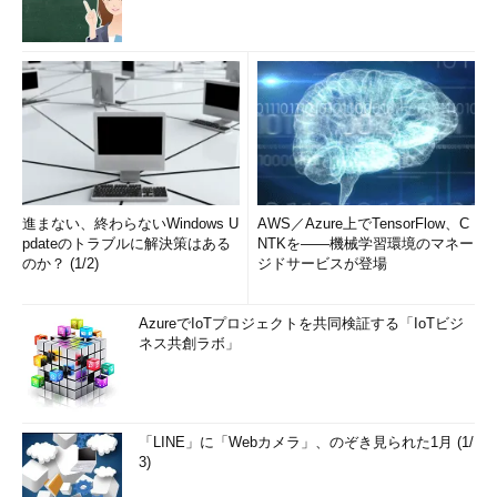
進まない、終わらないWindows U
AWS／Azure上でTensorFlow、C
pdateのトラブルに解決策はある
NTKを――機械学習環境のマネー
のか？ (1/2)
ジドサービスが登場
AzureでIoTプロジェクトを共同検証する「IoTビジ
ネス共創ラボ」
「LINE」に「Webカメラ」、のぞき見られた1月 (1/
3)