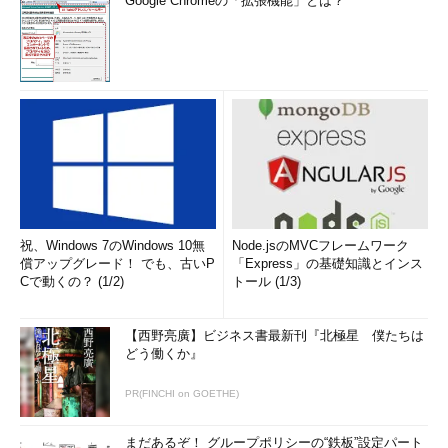
Google Chromeの「拡張機能」とは？
祝、Windows 7のWindows 10無
Node.jsのMVCフレームワーク
償アップグレード！ でも、古いP
「Express」の基礎知識とインス
Cで動くの？ (1/2)
トール (1/3)
【西野亮廣】ビジネス書最新刊『北極星 僕たちは
どう働くか』
PR(FINCHI on GOETHE)
まだあるぞ！ グループポリシーの“鉄板”設定パート