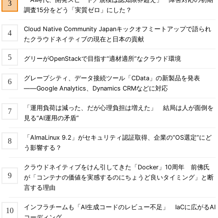
調査15分をどう「実質ゼロ」にした？
Cloud Native Community Japanキックオフミートアップで語られ
たクラウドネイティブの現在と日本の貢献
グリーがOpenStackで目指す“適材適所”なクラウド環境
グレープシティ、データ接続ツール「CData」の新製品を発表
――Google Analytics、Dynamics CRMなどに対応
「運用負荷は減った、だが心理負担は増えた」 結局は人が面倒を
見る“AI運用の矛盾”
「AlmaLinux 9.2」がセキュリティ認証取得、企業の“OS選定”にど
う影響する？
クラウドネイティブをけん引してきた「Docker」10周年 前佛氏
が「コンテナの価値を実感するのにちょうど良いタイミング」と断
言する理由
インフラチームも「AI生成コードのレビュー不足」 IaCに広がるAI
コーディング