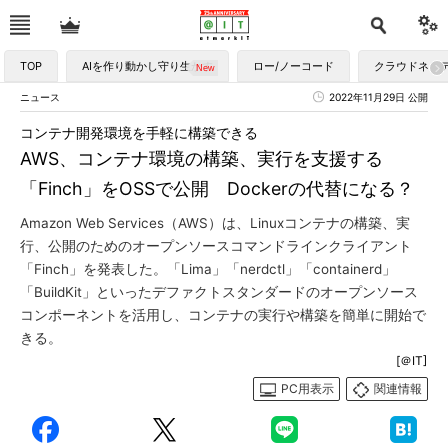
TOP
AIを作り動かし守り生かす
ロー/ノーコード
クラウドネイ
ニュース
2022年11月29日 公開
コンテナ開発環境を手軽に構築できる
AWS、コンテナ環境の構築、実行を支援する
「Finch」をOSSで公開 Dockerの代替になる？
Amazon Web Services（AWS）は、Linuxコンテナの構築、実
行、公開のためのオープンソースコマンドラインクライアント
「Finch」を発表した。「Lima」「nerdctl」「containerd」
「BuildKit」といったデファクトスタンダードのオープンソース
コンポーネントを活用し、コンテナの実行や構築を簡単に開始で
きる。
[＠IT]
PC用表示
関連情報