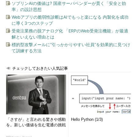
ソブリンAIの価値は? 国産サーバベンダーが貫く「安全と効
率」の設計思想
Webアプリの脆弱性診断はAIでもっと楽になる 内製化を成功
に導く3つのステップ
受発注業務の脱アナログ化 「ERPのWeb受発注機能」が最適
解といえない理由とは
標的型攻撃メールに“引っかかりやすい社員”を効果的に見つけ
て訓練する方法
チェックしておきたい人気記事
「さすが」と言われる驚きや感動
Hello Python (1/3)
を。新しい価値を生む電通の挑戦