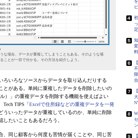
初
定
知
変
る
うな場合、データが重複してしまうこともある。そのような場
ることが一目で分かる。その方法を紹介しよう。
【
いろいろなソースからデータを取り込んだりする
ことがある。単純に重複したデータを削除したいの
【
l（エクセル）」の重複データを削除する機能を使えばよい
N
ch TIPS「
Excelで住所録などの重複データを一発
どういったデータが重複しているのか、単純に削除
W
認したいこともあるだろう。
合、同じ顧客から何度も苦情が届くことや、同じ苦
【