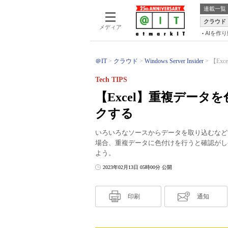
連載一覧
クラウド
メディア
AIを作
＠IT
クラウド
Windows Server Insider
【Ex
Tech TIPS
【Excel】重複デー
クする
いろいろなソースからデータを取り込むなど
場合、重複データに色付けを行うと確認がしや
よう。
2023年02月13日 05時00分 公開
印刷
通知