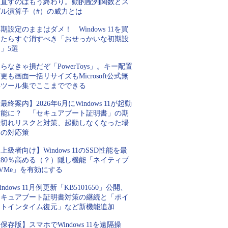
を直すのはもう終わり。動的配列関数とス
ピル演算子（#）の威力とは
期設定のままはダメ！ Windows 11を買
ったらすぐ消すべき「おせっかいな初期設
」5選
らなきゃ損だぞ「PowerToys」。キー配置
更も画面一括リサイズもMicrosoft公式無
料ツール集でここまでできる
最終案内】2026年6月にWindows 11が起動
不能に？ 「セキュアブート証明書」の期
限切れリスクと対策、起動しなくなった場
合の対応策
上級者向け】Windows 11のSSD性能を最
大80％高める（？）隠し機能「ネイティブ
VMe」を有効にする
indows 11月例更新「KB5101650」公開、
セキュアブート証明書対策の継続と「ポイ
ントインタイム復元」など新機能追加
保存版】スマホでWindows 11を遠隔操