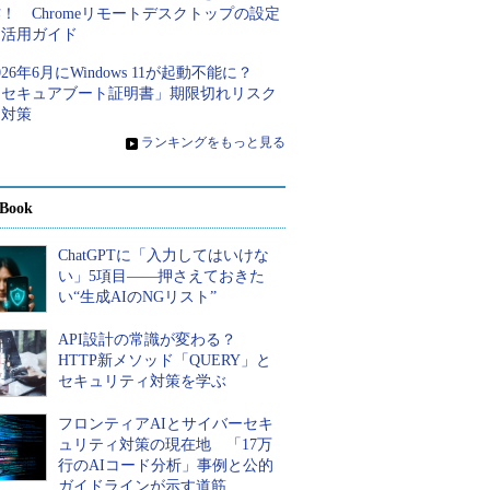
！ Chromeリモートデスクトップの設定
と活用ガイド
026年6月にWindows 11が起動不能に？
「セキュアブート証明書」期限切れリスク
と対策
»
ランキングをもっと見る
Book
ChatGPTに「入力してはいけな
い」5項目――押さえておきた
い“生成AIのNGリスト”
API設計の常識が変わる？
HTTP新メソッド「QUERY」と
セキュリティ対策を学ぶ
フロンティアAIとサイバーセキ
ュリティ対策の現在地 「17万
行のAIコード分析」事例と公的
ガイドラインが示す道筋