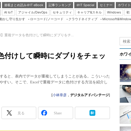
連載まとめ読み＠IT eBook
記事ランキング
＠IT Special
セミナー
ホワイト
AI IoT
アジャイル/DevOps
セキュリティ
キャリア&スキル
Windows
初
り動かし守り生かす
ローコード/ノーコード
クラウドネイティブ
Microsoft&Windo
Server & Storage
HTML5 + UX
cel】重複データを色付けして瞬時にダブりをチ...
Smart & Social
Coding Edge
タを色付けして瞬時にダブりをチェッ
ホワ
Java Agile
Database Expert
すると、表内でデータが重複してしまうことがある。こういった
Linux ＆ OSS
すい。そこで、Excelで重複データに色付けする方法を紹介し
Master of IP Networ
[
小林章彦
，
デジタルアドバンテージ
]
Security & Trust
Test & Tools
見る
Share
Insider.NET
ブログ