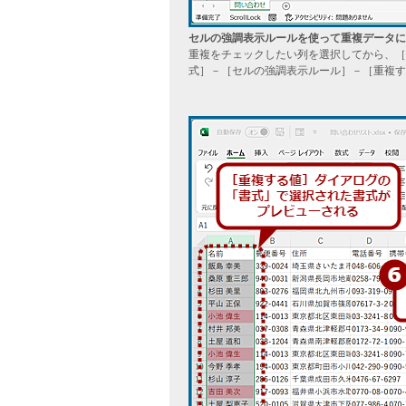
セルの強調表示ルールを使って重複データに
重複をチェックしたい列を選択してから、［
式］－［セルの強調表示ルール］－［重複す