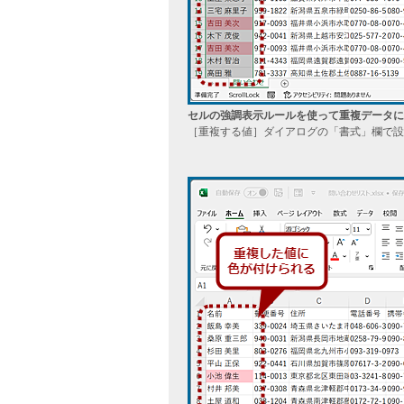
セルの強調表示ルールを使って重複データに
［重複する値］ダイアログの「書式」欄で設