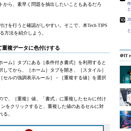
作
トから、素早く問題を抽出したいこともあるだろ
2
を行うと確認がしやすい。そこで、本Tech TIPS
する方法を紹介しよう。
て重複データに色付けする
＠IT e
ホーム］タブにある［条件付き書式］を利用すると
択してから、［ホーム］タブを開き、［スタイル］
［セルの強調表示ルール］－［重複する値］を選択
ので、［重複］値、「書式」に重複したセルに付け
タンをクリックすると、重複した値のあるセルに対
れる。