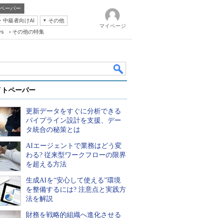
ペーパー
・中級者向けAI
その他
マイページ
ws
その他の特集
イトペーパー
更新データをすぐに分析できる
パイプライン設計を支援、デー
タ統合の秘策とは
AIエージェントで業務はどう変
k
わる? 従来型ワークフローの限界
を超える方法
生成AIを“安心して使える”環境
を整備するには? 注意点と実践方
法を解説
財務を戦略的組織へ進化させる